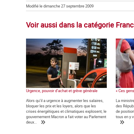
Modifié le dimanche 27 septembre 2009
Voir aussi dans la catégorie Fran
Urgence, pouvoir d’achat et grève générale
« Ces gens
Alors qu’il a urgence à augmenter les salaires,
La ministre
bloquer les prix et les loyers, alors que les
des Républ
crises énergétiques et climatiques explosent, le
de positio
gouvernement Macron a fait voter au Parlement
tous en y v
deux...