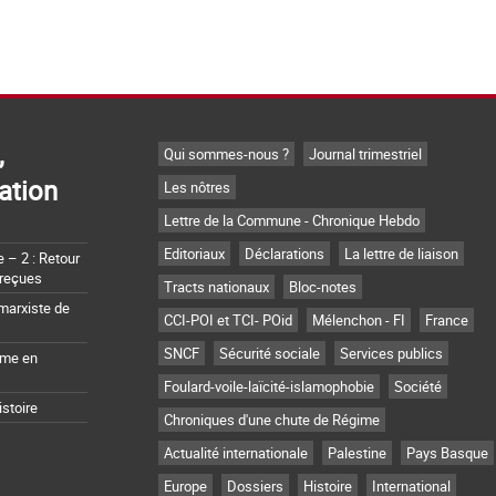
,
Qui sommes-nous ?
Journal trimestriel
ation
Les nôtres
Lettre de la Commune - Chronique Hebdo
Editoriaux
Déclarations
La lettre de liaison
– 2 : Retour
 reçues
Tracts nationaux
Bloc-notes
marxiste de
CCI-POI et TCI- POid
Mélenchon - FI
France
SNCF
Sécurité sociale
Services publics
sme en
Foulard-voile-laïcité-islamophobie
Société
istoire
Chroniques d'une chute de Régime
Actualité internationale
Palestine
Pays Basque
Europe
Dossiers
Histoire
International