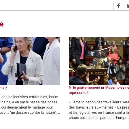
ce
-là »
Ni le gouvernement ni l'Assemblée n
représente !
 des collectivités territoriales, issue
icains, a eu par le passé des prises
« L'émancipation des travailleurs ser
n qui dénonçaient le mariage pour
des travailleurs eux-mêmes » La prés
oyant “un dessein contre la nature”....
et les législatives en France sont à l
chaos politique qui parcourt l'Europe : 