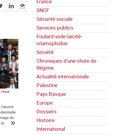
France
SNCF
Sécurité sociale
Services publics
Foulard-voile-laïcité-
islamophobie
Société
Chroniques d'une chute de
Régime
Actualité internationale
Palestine
e nous
Pays Basque
Europe
a l'œuvre
Dossiers
identielle
'image du
Histoire
la...
International