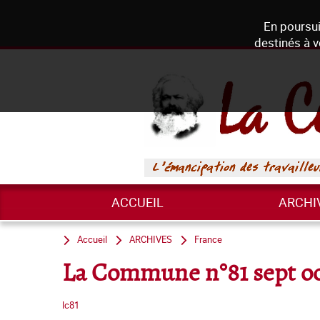
En poursui
destinés à v
ACCUEIL
ARCHI
Accueil
ARCHIVES
France
La Commune n°81 sept oc
lc81