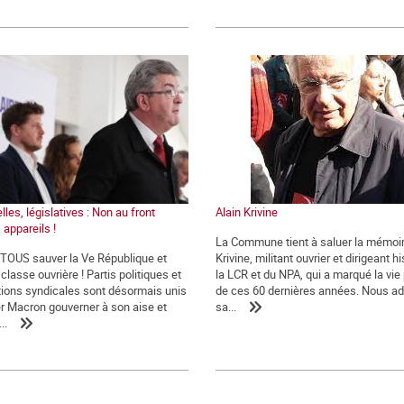
lles, législatives : Non au front
Alain Krivine
 appareils !
La Commune tient à saluer la mémoir
t TOUS sauver la Ve République et
Krivine, militant ouvrier et dirigeant h
classe ouvrière ! Partis politiques et
la LCR et du NPA, qui a marqué la vie 
ions syndicales sont désormais unis
de ces 60 dernières années. Nous a
er Macron gouverner à son aise et
sa...
..