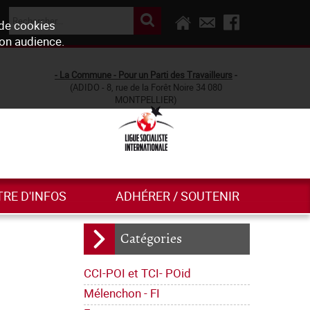
 de cookies
son audience.
- La Commune - Pour un Parti des Travailleurs
-
(ADIDO - 8, rue de la Forêt Noire 34 080
MONTPELLIER)
TRE D'INFOS
ADHÉRER / SOUTENIR
Catégories
CCI-POI et TCI- POid
Mélenchon - FI