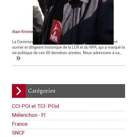
Alain Krivine
La Commune tient à saluer la mémoire d'Alain Krivine, militant
ouvrier et dirigeant historique de la LCR et du NPA, qui a marqué la
vie politique de ces 60 dernières années. Nous adressons à sa...
Catégories
CCI-POI et TCI- POid
Mélenchon - FI
France
SNCF