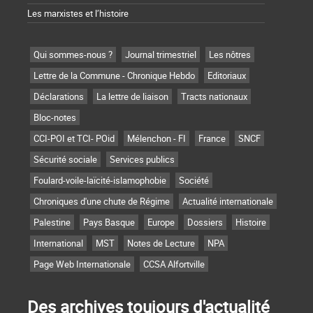
Les marxistes et l’histoire
Qui sommes-nous ?
Journal trimestriel
Les nôtres
Lettre de la Commune - Chronique Hebdo
Editoriaux
Déclarations
La lettre de liaison
Tracts nationaux
Bloc-notes
CCI-POI et TCI- POid
Mélenchon - FI
France
SNCF
Sécurité sociale
Services publics
Foulard-voile-laïcité-islamophobie
Société
Chroniques d'une chute de Régime
Actualité internationale
Palestine
Pays Basque
Europe
Dossiers
Histoire
International
MST
Notes de Lecture
NPA
Page Web Internationale
CCSA Alfortville
Des archives toujours d'actualité