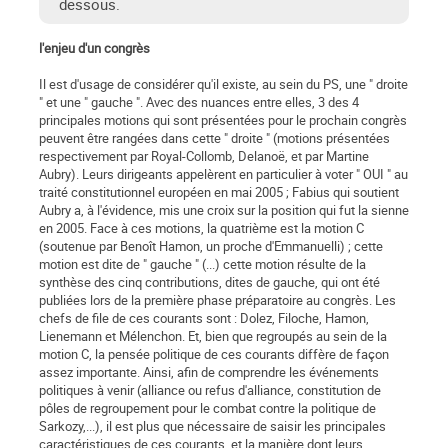
dessous.
l'enjeu d'un congrès
Il est d'usage de considérer qu'il existe, au sein du PS, une " droite
" et une " gauche ". Avec des nuances entre elles, 3 des 4
principales motions qui sont présentées pour le prochain congrès
peuvent être rangées dans cette " droite " (motions présentées
respectivement par Royal-Collomb, Delanoë, et par Martine
Aubry). Leurs dirigeants appelèrent en particulier à voter " OUI " au
traité constitutionnel européen en mai 2005 ; Fabius qui soutient
Aubry a, à l'évidence, mis une croix sur la position qui fut la sienne
en 2005. Face à ces motions, la quatrième est la motion C
(soutenue par Benoît Hamon, un proche d'Emmanuelli) ; cette
motion est dite de " gauche " (...) cette motion résulte de la
synthèse des cinq contributions, dites de gauche, qui ont été
publiées lors de la première phase préparatoire au congrès. Les
chefs de file de ces courants sont : Dolez, Filoche, Hamon,
Lienemann et Mélenchon. Et, bien que regroupés au sein de la
motion C, la pensée politique de ces courants diffère de façon
assez importante. Ainsi, afin de comprendre les événements
politiques à venir (alliance ou refus d'alliance, constitution de
pôles de regroupement pour le combat contre la politique de
Sarkozy,...), il est plus que nécessaire de saisir les principales
caractéristiques de ces courants, et la manière dont leurs