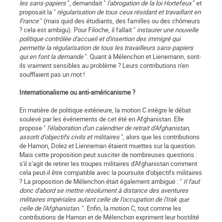
les sans-papiers
", demandait "
l'abrogation de la loi Hortefeux
" et
proposait la "
régularisation de tous ceux résidant et travaillant en
France
" (mais quid des étudiants, des familles ou des chômeurs
? cela est ambigu). Pour Filoche, il fallait "
instaurer une nouvelle
politique contrôlée d'accueil et d'insertion des immigré qui
permette la régularisation de tous les travailleurs sans-papiers
qui en font la demande
". Quant à Mélenchon et Lienemann, sont-
ils vraiment sensibles au problème ? Leurs contributions n'en
soufflaient pas un mot !
Internationalisme ou anti-américanisme ?
En matière de politique extérieure, la motion C intègre le débat
soulevé par les événements de cet été en Afghanistan. Elle
propose "
l'élaboration d'un calendrier de retrait d'Afghanistan,
assorti d'objectifs civils et militaires
", alors que les contributions
de Hamon, Dolez et Lienneman étaient muettes sur la question.
Mais cette proposition peut susciter de nombreuses questions :
s'il s'agit de retirer les troupes militaires d'Afghanistan comment
cela peut-il être compatible avec la poursuite d'objectifs militaires
? La proposition de Mélenchon était également ambiguë : "
Il faut
donc d'abord se mettre résolument à distance des aventures
militaires impériales autant celle de l'occupation de l'Irak que
celle de l'Afghanistan.
". Enfin, la motion C, tout comme les
contributions de Hamon et de Mélenchon expriment leur hostilité