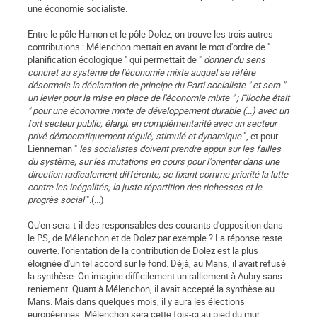
une économie socialiste.
Entre le pôle Hamon et le pôle Dolez, on trouve les trois autres
contributions : Mélenchon mettait en avant le mot d'ordre de "
planification écologique " qui permettait de "
donner du sens
concret au système de l'économie mixte auquel se réfère
désormais la déclaration de principe du Parti socialiste " et sera "
un levier pour la mise en place de l'économie mixte " ; Filoche était
" pour une économie mixte de développement durable (...) avec un
fort secteur public, élargi, en complémentarité avec un secteur
privé démocratiquement régulé, stimulé et dynamique
", et pour
Lienneman "
les socialistes doivent prendre appui sur les failles
du système, sur les mutations en cours pour l'orienter dans une
direction radicalement différente, se fixant comme priorité la lutte
contre les inégalités, la juste répartition des richesses et le
progrès social
".(...)
Qu'en sera-t-il des responsables des courants d'opposition dans
le PS, de Mélenchon et de Dolez par exemple ? La réponse reste
ouverte. l'orientation de la contribution de Dolez est la plus
éloignée d'un tel accord sur le fond. Déjà, au Mans, il avait refusé
la synthèse. On imagine difficilement un ralliement à Aubry sans
reniement. Quant à Mélenchon, il avait accepté la synthèse au
Mans. Mais dans quelques mois, il y aura les élections
européennes. Mélenchon sera cette fois-ci au pied du mur.