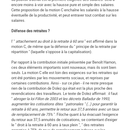
encore moins à voir avec la hausse pure et simple des salaires.
Cette proposition de la motion C enchaîne les salariés à la hausse
éventuelle de la productivité, et peut entraver tout combat sur les
salaires.
Défense des retraites ?
l' "
attachement au droit à la retraite à 60 ans
" est affirmé dans la
motion C, de même que la défense du " principe de la retraite par
répartition " (laquelle s'oppose à la capitalisation).
Par rapport à la contribution initiale présentée par Benoît Hamon,
ces deux éléments importants sont nouveaux, mais ils sont bien
seuls. La motion C elle est loin des exigences sur les retraites qui
ont été portées par les mouvements sociaux, et reprises par
certaines contributions. Ainsi - sur ce plan - il ne reste presque
rien de la contribution de Dolez qui était est la plus proche des
revendications des travailleurs. Le texte de Dolez affirmait : il faut
"
abroger la loi Fillon de 2003 et les décrets Balladur de 1993,
augmenter les cotisations dites " patronales " (...) pour garantir la
retraite à 60 ans, permettre le retour aux 37,5 années avec un taux
de remplacement de 75%
". Filoche quant à lui évacuait l'exigence
du retour aux 37,5 annuités de cotisations, se contentant d'exiger
le " droit à la retraite à 60 ans à taux plein ", " des retraites