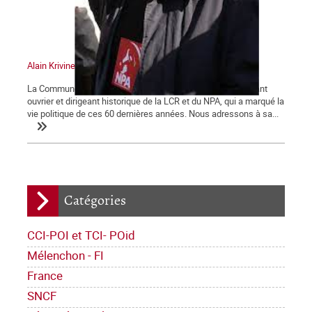
Alain Krivine
La Commune tient à saluer la mémoire d'Alain Krivine, militant
ouvrier et dirigeant historique de la LCR et du NPA, qui a marqué la
vie politique de ces 60 dernières années. Nous adressons à sa...
Catégories
CCI-POI et TCI- POid
Mélenchon - FI
France
SNCF