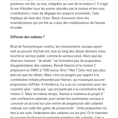
positions ont été, ou non, intégrées au sein de la motion C. Il s'agit
là non d'étudier tous les points abordés par la motion et les cinq
contributions, mais de dégager les aspects essentiels. Cela
implique de faire des choix. Nous choisirons donc les
revendications qui ont été au coeur des mobilisations de l'année
écoulée.
Défense des salaires ?
Bruit de fond presque continu, les mouvements sociaux ayant
trait au pouvoir d'achat ont, tout au long des douze derniers mois,
touché le secteur public comme le secteur privé. Alors que les
diverses motions " de droite " ne formulent pas de proposition
d'augmentation des salaires, Benoît Hamon et la motion C
proposent un SMIC à 1500 euros. Brut ? Net ? Cela n'est pas plus
précisé que les délais. Mais c'est un progrès par rapport à la
contribution initiale présentée par Hamon, qui n'avançait aucune
proposition chiffrée. A l'évidence, il y a eu un compromis avec les
courants plus " radicaux " qui ont participé à la constitution de la
motion C. Mais en même temps, Hamon a maintenu le projet d' "
une conférence salariale, pour inciter les partenaires sociaux à
conclure un accord sur une norme de progression des salaires
indexée sur celle des gains de productivité
". Cette proposition n'a
rien à voir avec l'indexation des salaires sur les prix. Or le maintien
du pouvoir d'achat est la première exigence des salariés. Cela a