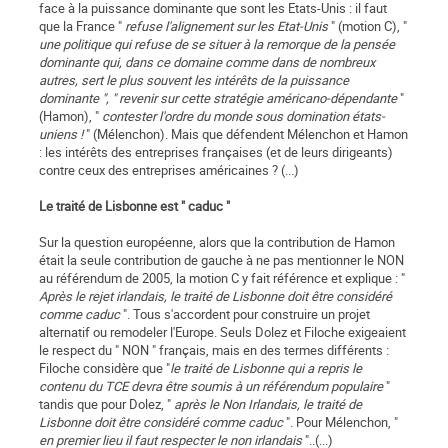
face à la puissance dominante que sont les Etats-Unis : il faut
que la France "
refuse l'alignement sur les Etat-Unis
" (motion C), "
une politique qui refuse de se situer à la remorque de la pensée
dominante qui, dans ce domaine comme dans de nombreux
autres, sert le plus souvent les intérêts de la puissance
dominante ", " revenir sur cette stratégie américano-dépendante
"
(Hamon), "
contester l'ordre du monde sous domination états-
uniens !
" (Mélenchon). Mais que défendent Mélenchon et Hamon
: les intérêts des entreprises françaises (et de leurs dirigeants)
contre ceux des entreprises américaines ? (...)
Le traité de Lisbonne est " caduc "
Sur la question européenne, alors que la contribution de Hamon
était la seule contribution de gauche à ne pas mentionner le NON
au référendum de 2005, la motion C y fait référence et explique : "
Après le rejet irlandais, le traité de Lisbonne doit être considéré
comme caduc
". Tous s'accordent pour construire un projet
alternatif ou remodeler l'Europe. Seuls Dolez et Filoche exigeaient
le respect du " NON " français, mais en des termes différents :
Filoche considère que "
le traité de Lisbonne qui a repris le
contenu du TCE devra être soumis à un référendum populaire
"
tandis que pour Dolez, "
après le Non Irlandais, le traité de
Lisbonne doit être considéré comme caduc
". Pour Mélenchon, "
en premier lieu il faut respecter le non irlandais
"..(...)