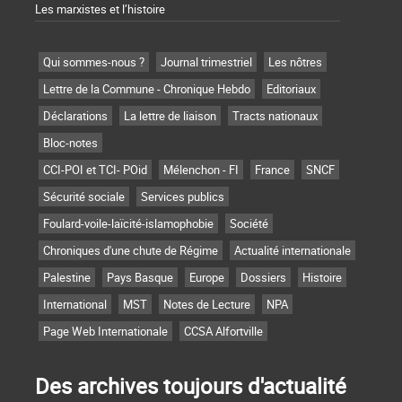
Les marxistes et l’histoire
Qui sommes-nous ?
Journal trimestriel
Les nôtres
Lettre de la Commune - Chronique Hebdo
Editoriaux
Déclarations
La lettre de liaison
Tracts nationaux
Bloc-notes
CCI-POI et TCI- POid
Mélenchon - FI
France
SNCF
Sécurité sociale
Services publics
Foulard-voile-laïcité-islamophobie
Société
Chroniques d'une chute de Régime
Actualité internationale
Palestine
Pays Basque
Europe
Dossiers
Histoire
International
MST
Notes de Lecture
NPA
Page Web Internationale
CCSA Alfortville
Des archives toujours d'actualité