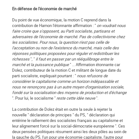
En défense de l'économie de marché
Du point de vue économique, la motion C reprend dans la
contribution de Hamon l'étonnante affirmation : "
on voudrait nous
faire croire que s'opposent, au Parti socialiste, partisans et
adversaires de l'économie de marché. Pas de collectivisme chez
les socialistes. Pour nous, la question n'est pas celle de
l'acceptation ou non de l'existence du marché, mais celle des
réponses politiques proposées pour réguler et redistribuer les
richesses
", "
il faut en passer par un rééquilibrage entre le
marché et la puissance publique
" ... Affirmation étonnante car
Dolez, contributeur de la motion C et militant de longue date du
parti socialiste, expliquait pourtant : "
nous refusons de
considérer le capitalisme comme un horizon indépassable et
nous ne renonçons pas à un autre moyen d'organisation sociale,
fondé sur la socialisation des moyens de production et d'échange
". Pour lui, le socialisme "
reste cette idée neuve
".
La contribution de Dolez était en outre la seule à rejeter la
nouvelle " déclaration de principes " du PS, " déclaration qui
entérine le ralliement des socialistes français au capitalisme et
leur alignement forcé sur la social-démocratie européenne ". Ces
deux pensées politiques résument ainsi les deux pôles au sein de
la gauche du PS, l'un pour une économie capitaliste, l'autre pour