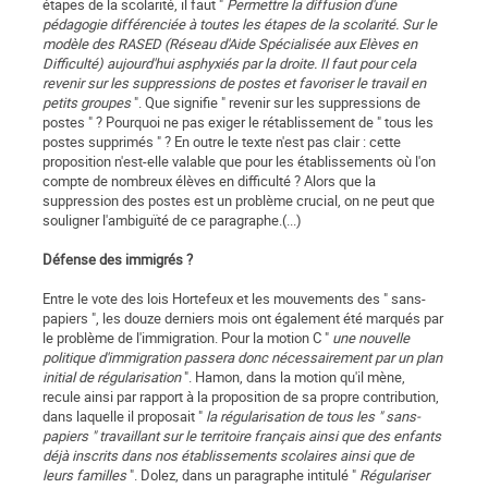
étapes de la scolarité, il faut "
Permettre la diffusion d'une
pédagogie différenciée à toutes les étapes de la scolarité. Sur le
modèle des RASED (Réseau d'Aide Spécialisée aux Elèves en
Difficulté) aujourd'hui asphyxiés par la droite. Il faut pour cela
revenir sur les suppressions de postes et favoriser le travail en
petits groupes
". Que signifie " revenir sur les suppressions de
postes " ? Pourquoi ne pas exiger le rétablissement de " tous les
postes supprimés " ? En outre le texte n'est pas clair : cette
proposition n'est-elle valable que pour les établissements où l'on
compte de nombreux élèves en difficulté ? Alors que la
suppression des postes est un problème crucial, on ne peut que
souligner l'ambiguïté de ce paragraphe.(...)
Défense des immigrés ?
Entre le vote des lois Hortefeux et les mouvements des " sans-
papiers ", les douze derniers mois ont également été marqués par
le problème de l'immigration. Pour la motion C "
une nouvelle
politique d'immigration passera donc nécessairement par un plan
initial de régularisation
". Hamon, dans la motion qu'il mène,
recule ainsi par rapport à la proposition de sa propre contribution,
dans laquelle il proposait "
la régularisation de tous les " sans-
papiers " travaillant sur le territoire français ainsi que des enfants
déjà inscrits dans nos établissements scolaires ainsi que de
leurs familles
". Dolez, dans un paragraphe intitulé "
Régulariser