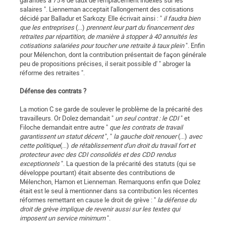
garanties à 75% de taux de remplacement indexes sur les
salaires ". Lienneman acceptait l'allongement des cotisations
décidé par Balladur et Sarkozy. Elle écrivait ainsi : "
il faudra bien
que les entreprises
(...)
prennent leur part du financement des
retraites par répartition, de manière à stopper à 40 annuités les
cotisations salariées pour toucher une retraite à taux plein
". Enfin
pour Mélenchon, dont la contribution présentait de façon générale
peu de propositions précises, il serait possible d' " abroger la
réforme des retraites ".
Défense des contrats ?
La motion C se garde de soulever le problème de la précarité des
travailleurs. Or Dolez demandait "
un seul contrat : le CDI
" et
Filoche demandait entre autre "
que les contrats de travail
garantissent un statut décent
", "
la gauche doit renouer
(...)
avec
cette politique
(...)
de rétablissement d'un droit du travail fort et
protecteur avec des CDI consolidés et des CDD rendus
exceptionnels
". La question de la précarité des statuts (qui se
développe pourtant) était absente des contributions de
Mélenchon, Hamon et Lienneman. Remarquons enfin que Dolez
était est le seul à mentionner dans sa contribution les récentes
réformes remettant en cause le droit de grève : "
la défense du
droit de grève implique de revenir aussi sur les textes qui
imposent un service minimum
".