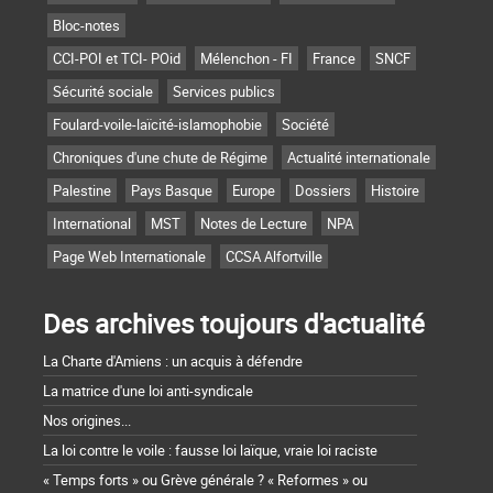
Bloc-notes
CCI-POI et TCI- POid
Mélenchon - FI
France
SNCF
Sécurité sociale
Services publics
Foulard-voile-laïcité-islamophobie
Société
Chroniques d'une chute de Régime
Actualité internationale
Palestine
Pays Basque
Europe
Dossiers
Histoire
International
MST
Notes de Lecture
NPA
Page Web Internationale
CCSA Alfortville
Des archives toujours d'actualité
La Charte d'Amiens : un acquis à défendre
La matrice d'une loi anti-syndicale
Nos origines...
La loi contre le voile : fausse loi laïque, vraie loi raciste
« Temps forts » ou Grève générale ? « Reformes » ou