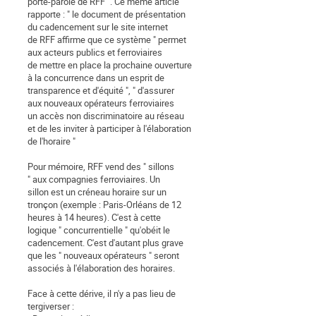
porte-parole de RFF ". Ce même article
rapporte : " le document de présentation
du cadencement sur le site internet
de RFF affirme que ce système " permet
aux acteurs publics et ferroviaires
de mettre en place la prochaine ouverture
à la concurrence dans un esprit de
transparence et d'équité ", " d'assurer
aux nouveaux opérateurs ferroviaires
un accès non discriminatoire au réseau
et de les inviter à participer à l'élaboration
de l'horaire "
Pour mémoire, RFF vend des " sillons
" aux compagnies ferroviaires. Un
sillon est un créneau horaire sur un
tronçon (exemple : Paris-Orléans de 12
heures à 14 heures). C'est à cette
logique " concurrentielle " qu'obéit le
cadencement. C'est d'autant plus grave
que les " nouveaux opérateurs " seront
associés à l'élaboration des horaires.
Face à cette dérive, il n'y a pas lieu de
tergiverser :