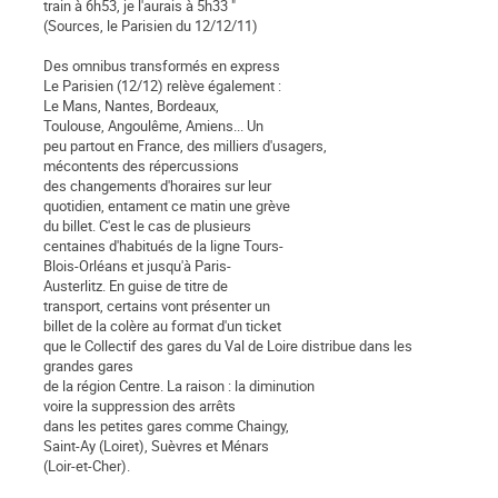
train à 6h53, je l'aurais à 5h33 "
(Sources, le Parisien du 12/12/11)
Des omnibus transformés en express
Le Parisien (12/12) relève également :
Le Mans, Nantes, Bordeaux,
Toulouse, Angoulême, Amiens... Un
peu partout en France, des milliers d'usagers,
mécontents des répercussions
des changements d'horaires sur leur
quotidien, entament ce matin une grève
du billet. C'est le cas de plusieurs
centaines d'habitués de la ligne Tours-
Blois-Orléans et jusqu'à Paris-
Austerlitz. En guise de titre de
transport, certains vont présenter un
billet de la colère au format d'un ticket
que le Collectif des gares du Val de Loire distribue dans les
grandes gares
de la région Centre. La raison : la diminution
voire la suppression des arrêts
dans les petites gares comme Chaingy,
Saint-Ay (Loiret), Suèvres et Ménars
(Loir-et-Cher).