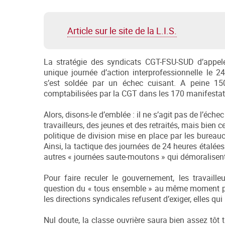
Article sur le site de la L.I.S.
La stratégie des syndicats CGT-FSU-SUD d’appel
unique journée d’action interprofessionnelle le 
s’est soldée par un échec cuisant. A peine 1
comptabilisées par la CGT dans les 170 manifestat
Alors, disons-le d’emblée : il ne s’agit pas de l’éche
travailleurs, des jeunes et des retraités, mais bien ce
politique de division mise en place par les bureauc
Ainsi, la tactique des journées de 24 heures étalée
autres « journées saute-moutons » qui démoralisent
Pour faire reculer le gouvernement, les travaille
question du « tous ensemble » au même moment pou
les directions syndicales refusent d’exiger, elles qu
Nul doute, la classe ouvrière saura bien assez tôt 