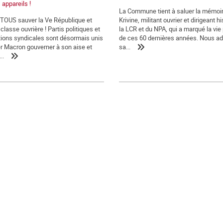
 appareils !
La Commune tient à saluer la mémoir
t TOUS sauver la Ve République et
Krivine, militant ouvrier et dirigeant h
classe ouvrière ! Partis politiques et
la LCR et du NPA, qui a marqué la vie 
ions syndicales sont désormais unis
de ces 60 dernières années. Nous a
er Macron gouverner à son aise et
sa...
..