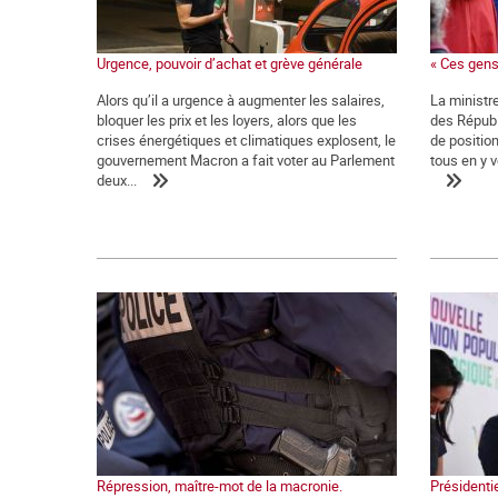
Urgence, pouvoir d’achat et grève générale
« Ces gens
Alors qu’il a urgence à augmenter les salaires,
La ministre
bloquer les prix et les loyers, alors que les
des Républ
crises énergétiques et climatiques explosent, le
de positio
gouvernement Macron a fait voter au Parlement
tous en y v
deux...
Répression, maître-mot de la macronie.
Présidentie