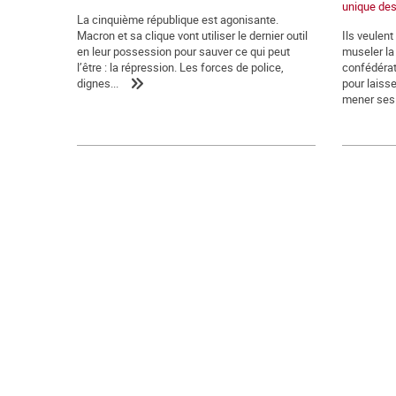
unique des
La cinquième république est agonisante.
Macron et sa clique vont utiliser le dernier outil
Ils veulen
en leur possession pour sauver ce qui peut
museler la 
l’être : la répression. Les forces de police,
confédérat
dignes...
pour laiss
mener ses.