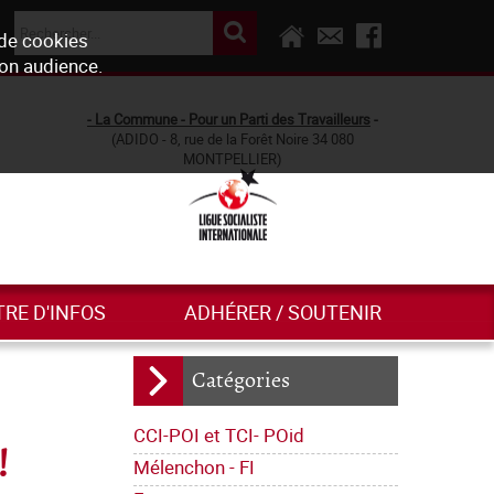
 de cookies
son audience.
- La Commune - Pour un Parti des Travailleurs
-
(ADIDO - 8, rue de la Forêt Noire 34 080
MONTPELLIER)
TRE D'INFOS
ADHÉRER / SOUTENIR
Catégories
CCI-POI et TCI- POid
!
Mélenchon - FI