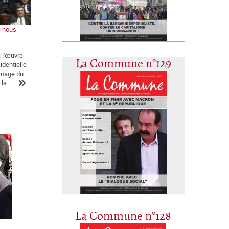
e nous
a l'œuvre
La Commune n°129
identielle
'image du
la...
La Commune n°128