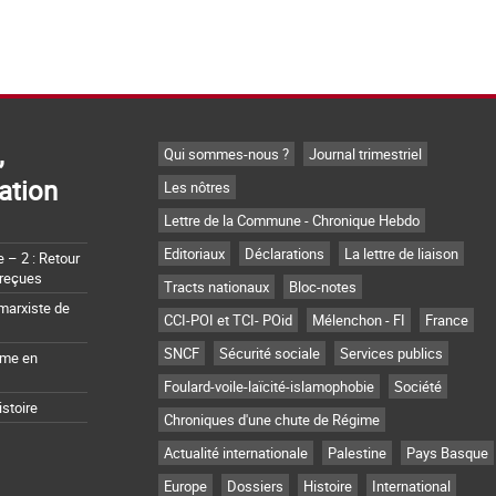
,
Qui sommes-nous ?
Journal trimestriel
ation
Les nôtres
Lettre de la Commune - Chronique Hebdo
Editoriaux
Déclarations
La lettre de liaison
– 2 : Retour
 reçues
Tracts nationaux
Bloc-notes
marxiste de
CCI-POI et TCI- POid
Mélenchon - FI
France
SNCF
Sécurité sociale
Services publics
sme en
Foulard-voile-laïcité-islamophobie
Société
istoire
Chroniques d'une chute de Régime
Actualité internationale
Palestine
Pays Basque
Europe
Dossiers
Histoire
International