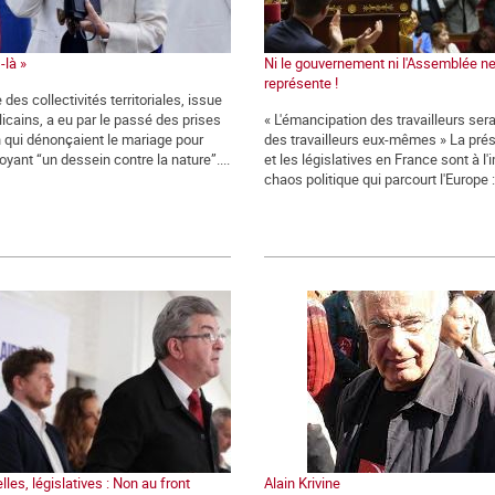
-là »
Ni le gouvernement ni l'Assemblée n
représente !
 des collectivités territoriales, issue
icains, a eu par le passé des prises
« L'émancipation des travailleurs ser
n qui dénonçaient le mariage pour
des travailleurs eux-mêmes » La prés
oyant “un dessein contre la nature”....
et les législatives en France sont à l
chaos politique qui parcourt l'Europe : 
lles, législatives : Non au front
Alain Krivine