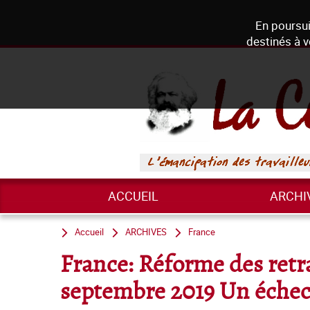
En poursui
destinés à v
ACCUEIL
ARCHI
Accueil
ARCHIVES
France
France: Réforme des retr
septembre 2019 Un échec 