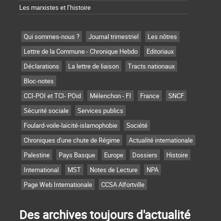
Les marxistes et l’histoire
Qui sommes-nous ?
Journal trimestriel
Les nôtres
Lettre de la Commune - Chronique Hebdo
Editoriaux
Déclarations
La lettre de liaison
Tracts nationaux
Bloc-notes
CCI-POI et TCI- POid
Mélenchon - FI
France
SNCF
Sécurité sociale
Services publics
Foulard-voile-laïcité-islamophobie
Société
Chroniques d'une chute de Régime
Actualité internationale
Palestine
Pays Basque
Europe
Dossiers
Histoire
International
MST
Notes de Lecture
NPA
Page Web Internationale
CCSA Alfortville
Des archives toujours d'actualité