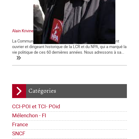
Alain Krivine
La Commune tient à saluer la mémoire d'Alain Krivine, militant
ouvrier et dirigeant historique de la LCR et du NPA, qui a marqué la
vie politique de ces 60 dernières années. Nous adressons à sa...
Catégories
CCI-POI et TCI- POid
Mélenchon - FI
France
SNCF