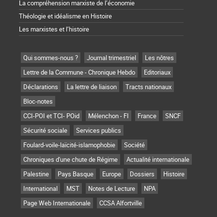
La compréhension marxiste de l’économie
Théologie et idéalisme en Histoire
Les marxistes et l’histoire
Qui sommes-nous ?
Journal trimestriel
Les nôtres
Lettre de la Commune - Chronique Hebdo
Editoriaux
Déclarations
La lettre de liaison
Tracts nationaux
Bloc-notes
CCI-POI et TCI- POid
Mélenchon - FI
France
SNCF
Sécurité sociale
Services publics
Foulard-voile-laïcité-islamophobie
Société
Chroniques d'une chute de Régime
Actualité internationale
Palestine
Pays Basque
Europe
Dossiers
Histoire
International
MST
Notes de Lecture
NPA
Page Web Internationale
CCSA Alfortville