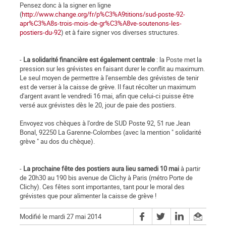
Pensez donc à la signer en ligne
(
http://www.change.org/fr/p%C3%A9titions/sud-poste-92-
apr%C3%A8s-trois-mois-de-gr%C3%A8ve-soutenons-les-
postiers-du-92
) et à faire signer vos diverses structures.
-
La solidarité financière est également centrale
: la Poste met la
pression sur les grévistes en faisant durer le conflit au maximum.
Le seul moyen de permettre à l'ensemble des grévistes de tenir
est de verser à la caisse de grève. Il faut récolter un maximum
d'argent avant le vendredi 16 mai, afin que celui-ci puisse être
versé aux grévistes dès le 20, jour de paie des postiers.
Envoyez vos chèques à l'ordre de SUD Poste 92, 51 rue Jean
Bonal, 92250 La Garenne-Colombes (avec la mention " solidarité
grève " au dos du chèque).
-
La prochaine fête des postiers aura lieu samedi 10 mai
à partir
de 20h30 au 190 bis avenue de Clichy à Paris (métro Porte de
Clichy). Ces fêtes sont importantes, tant pour le moral des
grévistes que pour alimenter la caisse de grève !
Modifié le mardi 27 mai 2014