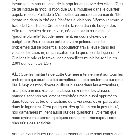
locataires en particulier et de la population pauvre des villes. C'est
ce qu'indique la mobilisation que LO a impulsée dans le quartier
populaire de la Paillade à Montpellier ou encore la réunion de 130
locataires dans la cité des Planètes à Maisons-Alfort ou encore le
tract de LO diffusé à Créteil contre la réduction du budget des
Affaires sociales de cette ville, décidée par la municipalité
"gauche plurielle" tout dernièrement, en cours d'exercice
budgétaire. Peux-tu nous préciser votre politique sur les
problèmes qui se posent à la population travailleuse dans les
villes et les cités et, en particulier, sur la question du logement ?
Quel est le rôle et le travail des conseillers municipaux élus en
2001 sur les listes LO ?
A.L. :
Que les militants de Lutte Ouvrière interviennent sur tous les
problèmes qui touchent les travailleurs et pas seulement sur ceux
liés à l'exploitation directe qu'ils subissent dans les entreprises,
n'est pas une nouveauté. La classe ouvrière et les classes
pauvres sont non seulement exploitées mais aussi opprimées
dans tous les actes et situations de la vie sociale ; en particulier
dans le logement. C'est pourquoi, dès qu'ils en ont la possibilité,
nos camarades militent aussi sur ces questions. Et le fait que
nous ayons maintenant quelques conseillers municipaux aide
bien sûr à ces activités.
Vous citez quelques unes des interventions que nous avons eues