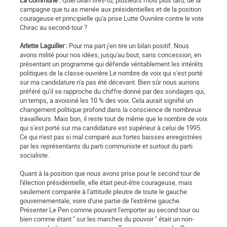
La Commune :
Quel bilan tires-tu, plusieurs mois plus tard, de la
campagne que tu as menée aux présidentielles et de la position
courageuse et principielle qu'a prise Lutte Ouvrière contre le vote
Chirac au second-tour ?
Arlette Laguiller :
Pour ma part j'en tire un bilan positif. Nous
avons milité pour nos idées, jusqu'au bout, sans concession, en
présentant un programme qui défende véritablement les intérêts
politiques de la classe ouvrière.Le nombre de voix qui s'est porté
sur ma candidature n'a pas été décevant. Bien sûr nous aurions
préféré qu'il se rapproche du chiffre donné par des sondages qui,
un temps, a avoisiné les 10 % des voix. Cela aurait signifié un
changement politique profond dans la conscience de nombreux
travailleurs. Mais bon, il reste tout de même que le nombre de voix
qui s'est porté sur ma candidature est supérieur à celui de 1995.
Ce qui n'est pas si mal comparé aux fortes baisses enregistrées
par les représentants du parti communiste et surtout du parti
socialiste.
Quant à la position que nous avons prise pour le second tour de
l'élection présidentielle, elle était peut-être courageuse, mais
seulement comparée à l'attitude pleutre de toute le gauche
gouvernementale, voire d'une partie de l'extrême gauche.
Présenter Le Pen comme pouvant l'emporter au second tour ou
bien comme étant " sur les marches du pouvoir " était un non-