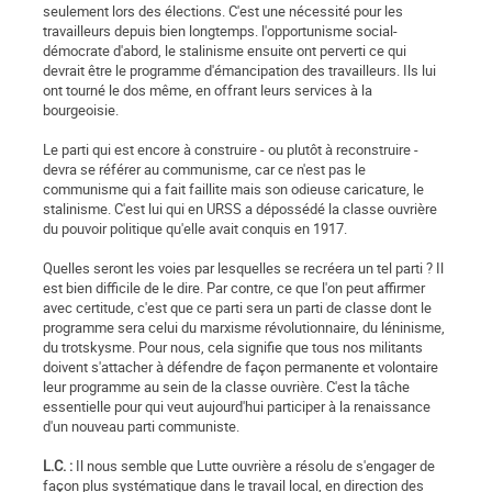
seulement lors des élections. C'est une nécessité pour les
travailleurs depuis bien longtemps. l'opportunisme social-
démocrate d'abord, le stalinisme ensuite ont perverti ce qui
devrait être le programme d'émancipation des travailleurs. Ils lui
ont tourné le dos même, en offrant leurs services à la
bourgeoisie.
Le parti qui est encore à construire - ou plutôt à reconstruire -
devra se référer au communisme, car ce n'est pas le
communisme qui a fait faillite mais son odieuse caricature, le
stalinisme. C'est lui qui en URSS a dépossédé la classe ouvrière
du pouvoir politique qu'elle avait conquis en 1917.
Quelles seront les voies par lesquelles se recréera un tel parti ? Il
est bien difficile de le dire. Par contre, ce que l'on peut affirmer
avec certitude, c'est que ce parti sera un parti de classe dont le
programme sera celui du marxisme révolutionnaire, du léninisme,
du trotskysme. Pour nous, cela signifie que tous nos militants
doivent s'attacher à défendre de façon permanente et volontaire
leur programme au sein de la classe ouvrière. C'est la tâche
essentielle pour qui veut aujourd'hui participer à la renaissance
d'un nouveau parti communiste.
L.C. :
Il nous semble que Lutte ouvrière a résolu de s'engager de
façon plus systématique dans le travail local, en direction des