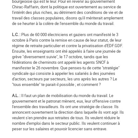
bourgeoisie qui est le leur. Pour en revenir au gouvernement
Chirac-Raffarin, dont la politique est ouvertement au service de
l'intérêt des plus riches, au détriment des conditions de vie et de
travail des classes populaires, disons qu'il mériterait amplement
de se heurter à la colère de l'ensemble du monde du travail.
L.C. :
Plus de 60 000 électriciens et gaziers ont manifesté le 3
octobre à Paris contre la remise en cause de leur statut, de leur
régime de retraite particulier et contre la privatisation d'EDF.GDF.
Ensuite, les enseignants ont été appelés à faire une journée de
grève "diversement suivie", le 17 octobre, tandis que les
fédérations de cheminots ont appelé les agents SNCF à
manifester le 26 novembre. Que penses-tu de cette "stratégie"
syndicale qui consiste à appeler les salariés à des journées
d'action, secteurs par secteurs, les uns après les autres ? Le
"tous ensemble" te parait-il possible ; et comment ?
A.L. :
Il faut un plan de mobilisation du monde du travail. Le
gouvernement et le patronat mènent, eux, leur offensive contre
l'ensemble des travailleurs. Ils ont une stratégie de classe. Ils
annoncent ouvertement la direction dans laquelle ils vont agir. Ils
veulent s'en prendre aux retraites de tous. Ils veulent réduire le
nombre d'emploi dans le secteur public. Ils veulent continuer à
peser sur les salaires et pouvoir licencier sans entrave.