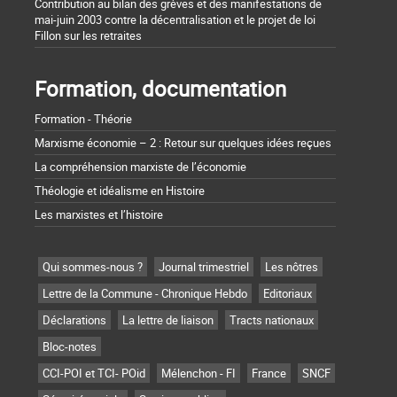
Contribution au bilan des grèves et des manifestations de
mai-juin 2003 contre la décentralisation et le projet de loi
Fillon sur les retraites
Formation, documentation
Formation - Théorie
Marxisme économie – 2 : Retour sur quelques idées reçues
La compréhension marxiste de l’économie
Théologie et idéalisme en Histoire
Les marxistes et l’histoire
Qui sommes-nous ?
Journal trimestriel
Les nôtres
Lettre de la Commune - Chronique Hebdo
Editoriaux
Déclarations
La lettre de liaison
Tracts nationaux
Bloc-notes
CCI-POI et TCI- POid
Mélenchon - FI
France
SNCF