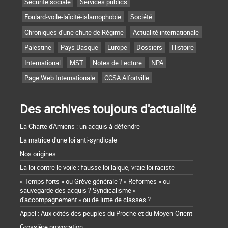
Sécurité sociale
Services publics
Foulard-voile-laïcité-islamophobie
Société
Chroniques d'une chute de Régime
Actualité internationale
Palestine
Pays Basque
Europe
Dossiers
Histoire
International
MST
Notes de Lecture
NPA
Page Web Internationale
CCSA Alfortville
Des archives toujours d'actualité
La Charte d'Amiens : un acquis à défendre
La matrice d'une loi anti-syndicale
Nos origines...
La loi contre le voile : fausse loi laïque, vraie loi raciste
« Temps forts » ou Grève générale ? « Reformes » ou
sauvegarde des acquis ? Syndicalisme «
d'accompagnement » ou de lutte de classes ?
Appel : Aux côtés des peuples du Proche et du Moyen-Orient
Grossière provocation