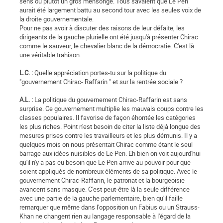
sens ou plutôt un gros mensonge. Tous savaient que Le Pen
aurait été largement battu au second tour avec les seules voix de
la droite gouvernementale.
Pour ne pas avoir à discuter des raisons de leur défaite, les
dirigeants de la gauche plurielle ont été jusqu'à présenter Chirac
comme le sauveur, le chevalier blanc de la démocratie. C'est là
une véritable trahison.
L.C. :
Quelle appréciation portes-tu sur la politique du
"gouvernement Chirac- Raffarin " et sur la rentrée sociale ?
A.L. :
La politique du gouvernement Chirac-Raffarin est sans
surprise. Ce gouvernement multiplie les mauvais coups contre les
classes populaires. Il favorise de façon éhontée les catégories
les plus riches. Point n'est besoin de citer la liste déjà longue des
mesures prises contre les travailleurs et les plus démunis. Il y a
quelques mois on nous présentait Chirac comme étant le seul
barrage aux idées nuisibles de Le Pen. Eh bien on voit aujourd'hui
qu'il n'y a pas eu besoin que Le Pen arrive au pouvoir pour que
soient appliqués de nombreux éléments de sa politique. Avec le
gouvernement Chirac-Raffarin, le patronat et la bourgeoisie
avancent sans masque. C'est peut-être là la seule différence
avec une partie de la gauche parlementaire, bien qu'il faille
remarquer que même dans l'opposition un Fabius ou un Strauss-
Khan ne changent rien au langage responsable à l'égard de la