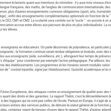
rement éclairants quant aux intentions du ministère : il y aura trois niveaux d'e
angue française, des maths, de l'anglais de communication internationale, des
ommun, plus d'autres enseignements comnuns obligatoires (sport, arts, humanité
ollège) ; enfin des enseignements complémentaires optionnels en fonction de la " 
le CE2, CM1 et CM2. La scolarité sera centrée sur le "socle " : on assiste à un
férenciation accrue entre élèves aux parcours de plus en plus individualisés. La 
r les élèves.
es enseignants en éducateurs. On parle désormais de polyvalence, en particulier 
nseignante ; la formation continue serait rendue obligatoire et évaluée, avec des 
ées aux enseignants (aide, surveillance, etc.), allongeant leur temps de présenc
fs d'équipe " pour coordonner par exemple l'action pédagogique. Par ailleurs, les
onomie des établissements. Les programmes et les horaires seront modulés selon 
tion de "
contrat tripartite, signé par l'établissement, l'autorité académique et la co
de l'Union Européenne, des attaques contre un enseignement de qualité avec des
és ayant des droits et des garanties. Le rapport Thélot, c'est le démantèlement d
des logigues qui ne sont pas celles de l'école. Partout en Europe, il s'agit de s
cteurs entiers des services publics, de détruire le statut général de la fonction 
ales, certaines voient de bonnes choses dans le rapport Thélot, d'autres attend