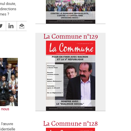
nul doute,
 directions
rmes ?
La Commune n°129
e nous
La Commune n°128
a l'œuvre
identielle