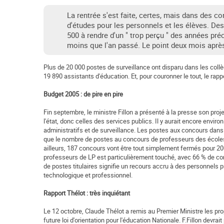
La rentrée s'est faite, certes, mais dans des co
d'études pour les personnels et les élèves. Des
500 à rendre d'un " trop perçu " des années pr
moins que l'an passé. Le point deux mois après
Plus de 20 000 postes de surveillance ont disparu dans les coll
19 890 assistants d'éducation. Et, pour couronner le tout, le rappo
Budget 2005 : de pire en pire
Fin septembre, le ministre Fillon a présenté à la presse son proj
l'état, donc celles des services publics. Il y aurait encore envi
administratifs et de surveillance. Les postes aux concours dans
que le nombre de postes au concours de professeurs des écoles 
ailleurs, 187 concours vont être tout simplement fermés pour 2
professeurs de LP est particulièrement touché, avec 66 % de c
de postes titulaires signifie un recours accru à des personnels p
technologique et professionnel.
Rapport Thélot : très inquiétant
Le 12 octobre, Claude Thélot a remis au Premier Ministre les prop
future loi d'orientation pour l'éducation Nationale. F.Fillon devrait