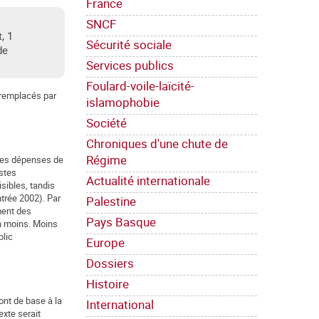
France
SNCF
, 1
Sécurité sociale
de
Services publics
Foulard-voile-laïcité-
 remplacés par
islamophobie
Société
Chroniques d'une chute de
Régime
n des dépenses de
ostes
Actualité internationale
sibles, tandis
trée 2002). Par
Palestine
ment des
Pays Basque
n moins. Moins
blic
Europe
Dossiers
Histoire
ont de base à la
International
exte serait