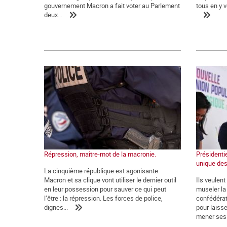
gouvernement Macron a fait voter au Parlement
tous en y v
deux...
Répression, maître-mot de la macronie.
Présidentie
unique des
La cinquième république est agonisante.
Macron et sa clique vont utiliser le dernier outil
Ils veulen
en leur possession pour sauver ce qui peut
museler la 
l’être : la répression. Les forces de police,
confédérat
dignes...
pour laiss
mener ses.