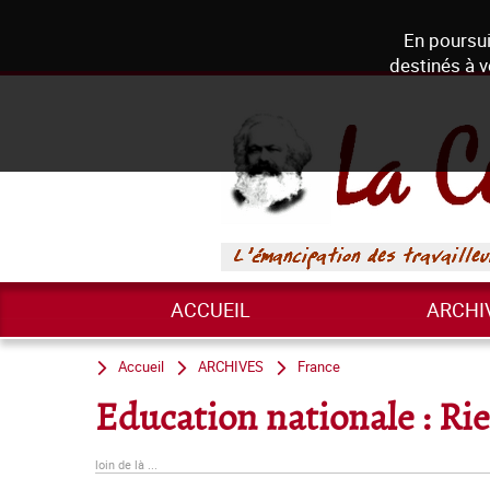
En poursui
destinés à v
ACCUEIL
ARCHI
Accueil
ARCHIVES
France
Education nationale : Rien 
loin de là ...