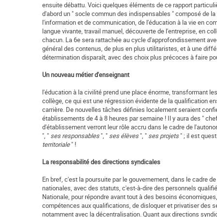
ensuite débattu. Voici quelques éléments de ce rapport particuliè
d'abord un " socle commun des indispensables " composé de la l
l'information et de communication, de l'éducation à la vie en c
langue vivante, travail manuel, découverte de l'entreprise, en c
chacun. La 6e sera rattachée au cycle d'approfondissement avec 
général des contenus, de plus en plus utilitaristes, et à une dif
détermination disparaît, avec des choix plus précoces à faire pou
Un nouveau métier d'enseignant
l'éducation à la civilité prend une place énorme, transformant l
collège, ce qui est une régression évidente de la qualification e
carrière. De nouvelles tâches définies localement seraient confi
établissements de 4 à 8 heures par semaine ! Il y aura des " che
d'établissement verront leur rôle accru dans le cadre de l'aut
", "
ses responsables
", "
ses élèves
", "
ses projets
" ; il est ques
territoriale
" !
La responsabilité des directions syndicales
En bref, c'est la poursuite par le gouvernement, dans le cadre 
nationales, avec des statuts, c'est-à-dire des personnels qualifi
Nationale, pour répondre avant tout à des besoins économiques, à 
compétences aux qualifications, de disloquer et privatiser des se
notamment avec la décentralisation. Quant aux directions syndic