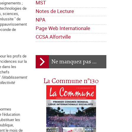
MST
nseignements ;
 technologies de
Notes de Lecture
s, sciences,
NPA
réussite " de
 appauvrissement
Page Web Internationale
seconde de
CCSA Alfortville
pour les profs de
Ne manquez pas ...
incidences sur la
e dans les
 chefs
"
l'établisse­ment
La Commune n°130
llectivité
 normes
e l'éducation
ubstituer les
publique,
ent le mois de