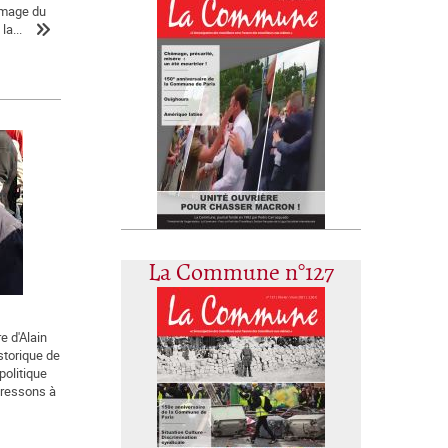
'image du
la...
La Commune n°127
e d'Alain
istorique de
politique
dressons à