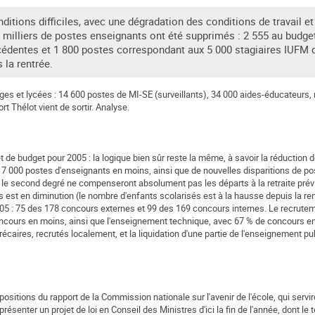
nditions difficiles, avec une dégradation des conditions de travail et
 milliers de postes enseignants ont été supprimés : 2 555 au budget
écédentes et 1 800 postes correspondant aux 5 000 stagiaires IUFM 
 la rentrée.
èges et lycées : 14 600 postes de MI-SE (surveillants), 34 000 aides-éducateurs,
rt Thélot vient de sortir. Analyse.
et de budget pour 2005 : la logique bien sûr reste la même, à savoir la réductio
ron 7 000 postes d'enseignants en moins, ainsi que de nouvelles disparitions de p
 le second degré ne compenseront absolument pas les départs à la retraite prévi
est en diminution (le nombre d'enfants scolarisés est à la hausse depuis la ren
005 : 75 des 178 concours externes et 99 des 169 concours internes. Le recrute
oncours en moins, ainsi que l'enseignement technique, avec 67 % de concours e
récaires, recrutés localement, et la liquidation d'une partie de l'enseignement pu
ositions du rapport de la Commission nationale sur l'avenir de l'école, qui servir
 présenter un projet de loi en Conseil des Ministres d'ici la fin de l'année, dont le t