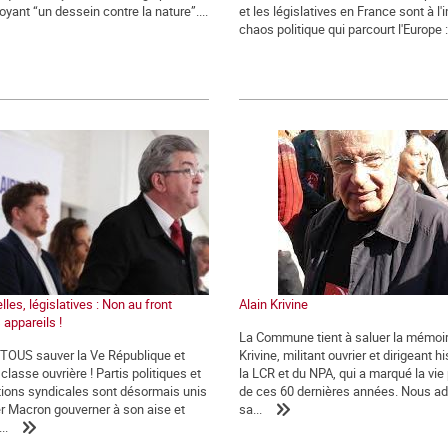
oyant “un dessein contre la nature”....
et les législatives en France sont à l
chaos politique qui parcourt l'Europe : 
lles, législatives : Non au front
Alain Krivine
 appareils !
La Commune tient à saluer la mémoir
t TOUS sauver la Ve République et
Krivine, militant ouvrier et dirigeant h
classe ouvrière ! Partis politiques et
la LCR et du NPA, qui a marqué la vie 
ions syndicales sont désormais unis
de ces 60 dernières années. Nous a
er Macron gouverner à son aise et
sa...
..