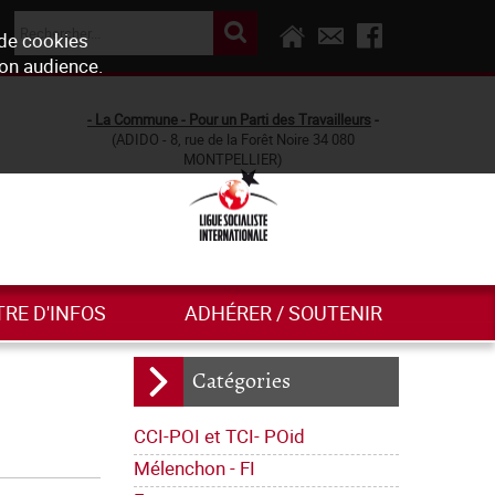
 de cookies
son audience.
- La Commune - Pour un Parti des Travailleurs
-
(ADIDO - 8, rue de la Forêt Noire 34 080
MONTPELLIER)
TRE D'INFOS
ADHÉRER / SOUTENIR
Catégories
CCI-POI et TCI- POid
Mélenchon - FI