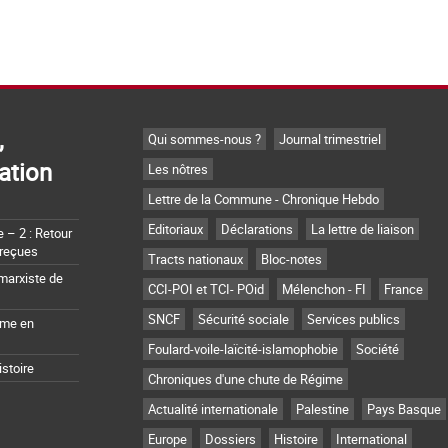
,
Qui sommes-nous ?
Journal trimestriel
ation
Les nôtres
Lettre de la Commune - Chronique Hebdo
Editoriaux
Déclarations
La lettre de liaison
– 2 : Retour
 reçues
Tracts nationaux
Bloc-notes
marxiste de
CCI-POI et TCI- POid
Mélenchon - FI
France
SNCF
Sécurité sociale
Services publics
sme en
Foulard-voile-laïcité-islamophobie
Société
istoire
Chroniques d'une chute de Régime
Actualité internationale
Palestine
Pays Basque
Europe
Dossiers
Histoire
International