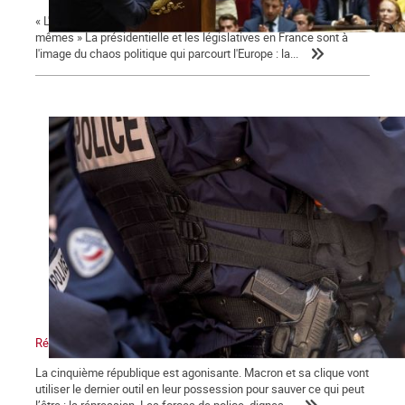
« L'émancipation des travailleurs sera l'œuvre des travailleurs eux-
mêmes » La présidentielle et les législatives en France sont à
l'image du chaos politique qui parcourt l'Europe : la...
Répression, maître-mot de la macronie.
La cinquième république est agonisante. Macron et sa clique vont
utiliser le dernier outil en leur possession pour sauver ce qui peut
l’être : la répression. Les forces de police, dignes...