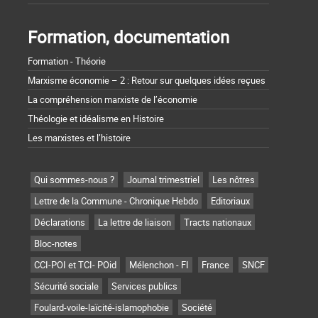
Formation, documentation
Formation - Théorie
Marxisme économie – 2 : Retour sur quelques idées reçues
La compréhension marxiste de l’économie
Théologie et idéalisme en Histoire
Les marxistes et l’histoire
Qui sommes-nous ?
Journal trimestriel
Les nôtres
Lettre de la Commune - Chronique Hebdo
Editoriaux
Déclarations
La lettre de liaison
Tracts nationaux
Bloc-notes
CCI-POI et TCI- POid
Mélenchon - FI
France
SNCF
Sécurité sociale
Services publics
Foulard-voile-laïcité-islamophobie
Société