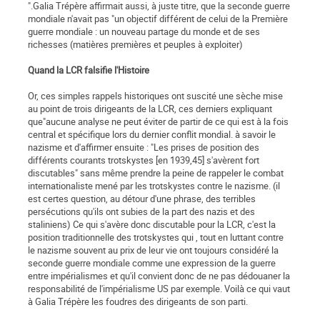
".Galia Trépère affirmait aussi, à juste titre, que la seconde guerre
mondiale n'avait pas "un objectif différent de celui de la Première
guerre mondiale : un nouveau partage du monde et de ses
richesses (matières premières et peuples à exploiter)
Quand la LCR falsifie l'Histoire
Or, ces simples rappels historiques ont suscité une sèche mise
au point de trois dirigeants de la LCR, ces derniers expliquant
que"aucune analyse ne peut éviter de partir de ce qui est à la fois
central et spécifique lors du dernier conflit mondial. à savoir le
nazisme et d'affirmer ensuite : "Les prises de position des
différents courants trotskystes [en 1939,45] s'avèrent fort
discutables" sans même prendre la peine de rappeler le combat
internationaliste mené par les trotskystes contre le nazisme. (il
est certes question, au détour d'une phrase, des terribles
persécutions qu'ils ont subies de la part des nazis et des
staliniens) Ce qui s'avère donc discutable pour la LCR, c'est la
position traditionnelle des trotskystes qui , tout en luttant contre
le nazisme souvent au prix de leur vie ont toujours considéré la
seconde guerre mondiale comme une expression de la guerre
entre impérialismes et qu'il convient donc de ne pas dédouaner la
responsabilité de l'impérialisme US par exemple. Voilà ce qui vaut
à Galia Trépère les foudres des dirigeants de son parti.