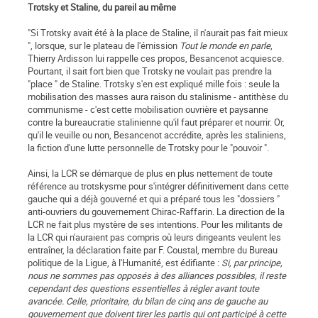
Trotsky et Staline, du pareil au même
"Si Trotsky avait été à la place de Staline, il n'aurait pas fait mieux
", lorsque, sur le plateau de l'émission
Tout le monde en parle
,
Thierry Ardisson lui rappelle ces propos, Besancenot acquiesce.
Pourtant, il sait fort bien que Trotsky ne voulait pas prendre la
"place " de Staline. Trotsky s'en est expliqué mille fois : seule la
mobilisation des masses aura raison du stalinisme - antithèse du
communisme - c'est cette mobilisation ouvrière et paysanne
contre la bureaucratie stalinienne qu'il faut préparer et nourrir. Or,
qu'il le veuille ou non, Besancenot accrédite, après les staliniens,
la fiction d'une lutte personnelle de Trotsky pour le "pouvoir ".
Ainsi, la LCR se démarque de plus en plus nettement de toute
référence au trotskysme pour s'intégrer définitivement dans cette
gauche qui a déjà gouverné et qui a préparé tous les "dossiers "
anti-ouvriers du gouvernement Chirac-Raffarin. La direction de la
LCR ne fait plus mystère de ses intentions. Pour les militants de
la LCR qui n'auraient pas compris où leurs dirigeants veulent les
entraîner, la déclaration faite par F. Coustal, membre du Bureau
politique de la Ligue, à l'Humanité, est édifiante :
Si, par principe,
nous ne sommes pas opposés à des alliances possibles, il reste
cependant des questions essentielles à régler avant toute
avancée. Celle, prioritaire, du bilan de cinq ans de gauche au
gouvernement que doivent tirer les partis qui ont participé à cette