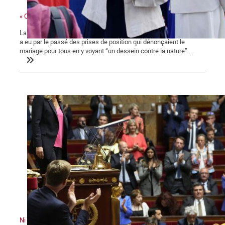
« Ces gens-là »
La ministre des collectivités territoriales, issue des Républicains,
a eu par le passé des prises de position qui dénonçaient le
mariage pour tous en y voyant “un dessein contre la nature”....
Ni le gouvernement ni l'Assemblée ne nous représente !