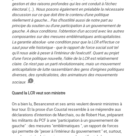
gestion et des raisons profondes qui les ont conduit à l'échec
électoral.
(...).
Nous posons également en préalable la nécessaire
discussion sur ce que doit être le contenu d'une politique
réellement à gauche... Pas d'hostilité aussi de notre part au
principe du soutien ou d'une participation à un gouvernement de
gauche. A deux conditions. l'obtention d'un accord avec les autres
composantes sur des mesures emblématiques anticapitalistes.
La garantie absolue -une condition pour que la LCR effectue ce
saut pour elle historique - que le rapport de force social soit tel
qu'il nous aide à peser à l'intérieur de l'exécutif. Quant au projet
d'une force politique nouvelle, l'idée de la LCR est relativement
claire. Ce n'est pas un parti révolutionnaire, mais un mouvement
anticapitaliste de lutte rassemblant des gens d'origines politiques
diverses, des syndicalistes, des animateurs des mouvements
sociaux
.
Quand la LCR veut son ministre
On a bien lu, Besancenot et ses amis veulent devenir ministres à
leur tour. Et la prose d'un Coustal ressemble à se méprendre aux
déclarations d'intention de Marchais, ou de Robert Hue, préparant
les militants du PCF à une "participation à un gouvernement de
gauche" : des mesures "emblématiques ", un rapport de forces
qui permette de "peser à l'intérieur du gouvernement " et, surtout,