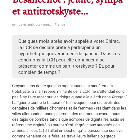
Besancenot : jeune, sympa
et antitrotskyste...
sympa et antitrotskyste... | France
Quelques mois après avoir appelé à voter Chirac,
la LCR se déclare prête à participer à un
hypothétique gouvernement de gauche. Dans ces
conditions la LCR peut-elle continuer à se
présenter comme un parti trotskyste ? Et, pour
combien de temps ?
Croyant sans doute que son organisation est sincèrement
trotskyste, Galia Trépère, militante de la LCR, ne s'attendait donc
pas à se faire taper sur les doigts quand elle a écrit dans
Rouge
: "
La "guerre contre le fascisme" fut invoquée pour ensevelir des
centaines de milliers d'hommes et de femmes - résidant dans les
villes allemandes- principalement des quartiers ouvriers- sous
des tapis de bombes tandis que nombres de dignitaires nazis se
refirent une virginité ou purent s'enfuir grâce aux autorités des
armées alliées (...) il fallait empêcher qu'ils puissent se soulever
comme venaient de le faire les travailleurs italiens ou grecs