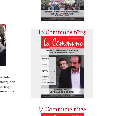
La Commune n°129
e d'Alain
istorique de
politique
dressons à
La Commune n°128