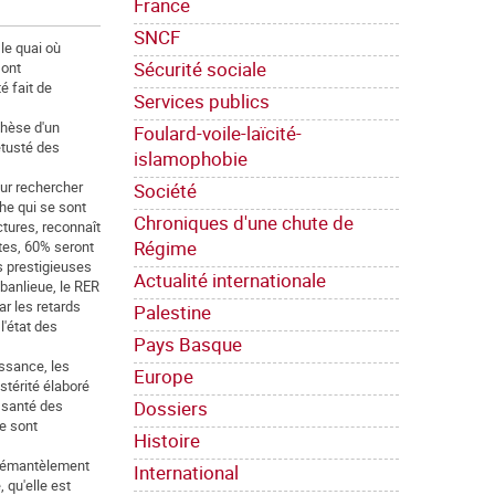
France
SNCF
 le quai où
Sécurité sociale
 ont
é fait de
Services publics
thèse d'un
Foulard-voile-laïcité-
étusté des
islamophobie
our rechercher
Société
he qui se sont
Chroniques d'une chute de
ctures, reconnaît
Régime
ètes, 60% seront
es prestigieuses
Actualité internationale
 banlieue, le RER
ar les retards
Palestine
l'état des
Pays Basque
issance, les
Europe
térité élaboré
Dossiers
a santé des
se sont
Histoire
u démantèlement
International
 qu'elle est