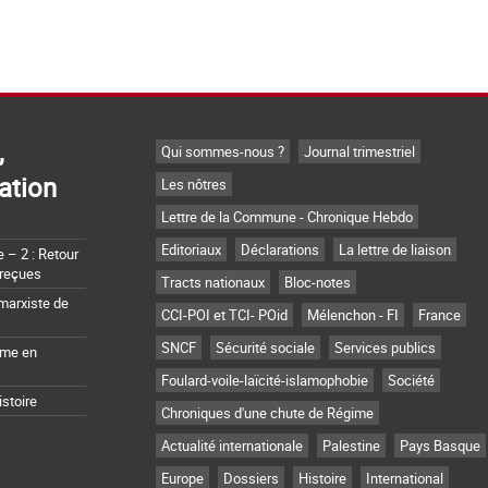
,
Qui sommes-nous ?
Journal trimestriel
ation
Les nôtres
Lettre de la Commune - Chronique Hebdo
Editoriaux
Déclarations
La lettre de liaison
– 2 : Retour
 reçues
Tracts nationaux
Bloc-notes
marxiste de
CCI-POI et TCI- POid
Mélenchon - FI
France
SNCF
Sécurité sociale
Services publics
sme en
Foulard-voile-laïcité-islamophobie
Société
istoire
Chroniques d'une chute de Régime
Actualité internationale
Palestine
Pays Basque
Europe
Dossiers
Histoire
International