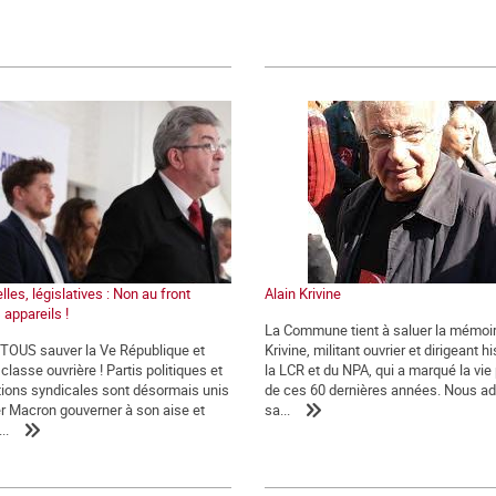
lles, législatives : Non au front
Alain Krivine
 appareils !
La Commune tient à saluer la mémoir
t TOUS sauver la Ve République et
Krivine, militant ouvrier et dirigeant h
classe ouvrière ! Partis politiques et
la LCR et du NPA, qui a marqué la vie 
ions syndicales sont désormais unis
de ces 60 dernières années. Nous a
er Macron gouverner à son aise et
sa...
..