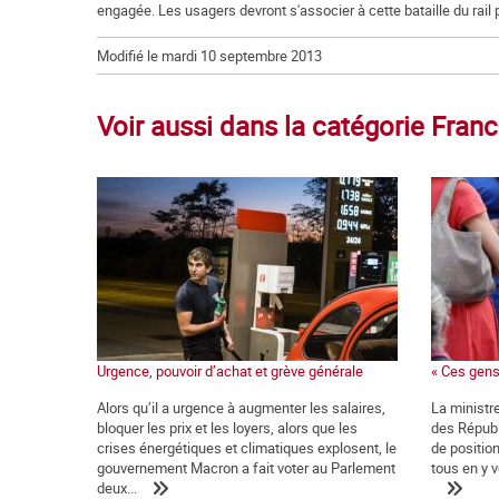
engagée. Les usagers devront s'associer à cette bataille du rail 
Modifié le mardi 10 septembre 2013
Voir aussi dans la catégorie Fran
Urgence, pouvoir d’achat et grève générale
« Ces gens
Alors qu’il a urgence à augmenter les salaires,
La ministre
bloquer les prix et les loyers, alors que les
des Républ
crises énergétiques et climatiques explosent, le
de positio
gouvernement Macron a fait voter au Parlement
tous en y v
deux...