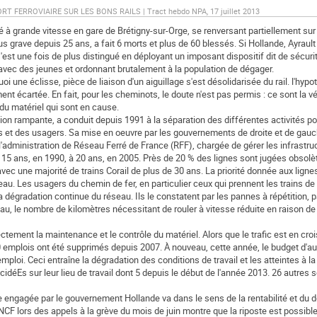
ERROVIAIRE SUR LES BONS RAILS | Tract hebdo NPA, 17 juillet 2013
llé à grande vitesse en gare de Brétigny-sur-Orge, se renversant partiellement sur
s grave depuis 25 ans, a fait 6 morts et plus de 60 blessés. Si Hollande, Ayrault
'est une fois de plus distingué en déployant un imposant dispositif dit de sécurit
avec des jeunes et ordonnant brutalement à la population de dégager.
une éclisse, pièce de liaison d'un aiguillage s'est désolidarisée du rail. l'hypo
t écartée. En fait, pour les cheminots, le doute n'est pas permis : ce sont la v
du matériel qui sont en cause.
isation rampante, a conduit depuis 1991 à la séparation des différentes activités p
s et des usagers. Sa mise en oeuvre par les gouvernements de droite et de gauc
'administration de Réseau Ferré de France (RFF), chargée de gérer les infrastru
e 15 ans, en 1990, à 20 ans, en 2005. Près de 20 % des lignes sont jugées obsol
avec une majorité de trains Corail de plus de 30 ans. La priorité donnée aux lign
eau. Les usagers du chemin de fer, en particulier ceux qui prennent les trains de
dégradation continue du réseau. Ils le constatent par les pannes à répétition, p
eau, le nombre de kilomètres nécessitant de rouler à vitesse réduite en raison de 
ctement la maintenance et le contrôle du matériel. Alors que le trafic est en cro
mplois ont été supprimés depuis 2007. À nouveau, cette année, le budget d'aus
mploi. Ceci entraîne la dégradation des conditions de travail et les atteintes à l
éEs sur leur lieu de travail dont 5 depuis le début de l'année 2013. 26 autres 
ue engagée par le gouvernement Hollande va dans le sens de la rentabilité et d
NCF lors des appels à la grève du mois de juin montre que la riposte est possible,