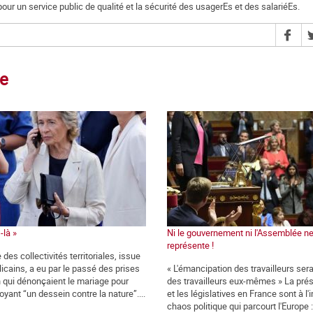
pour un service public de qualité et la sécurité des usagerEs et des salariéEs.
ce
-là »
Ni le gouvernement ni l'Assemblée n
représente !
 des collectivités territoriales, issue
icains, a eu par le passé des prises
« L'émancipation des travailleurs ser
n qui dénonçaient le mariage pour
des travailleurs eux-mêmes » La prés
oyant “un dessein contre la nature”....
et les législatives en France sont à l
chaos politique qui parcourt l'Europe : 