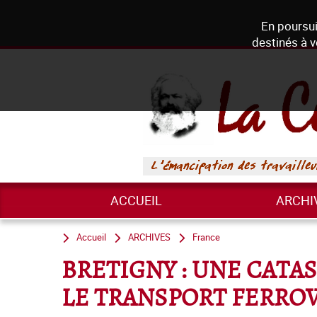
En poursui
destinés à v
ACCUEIL
ARCHI
Accueil
ARCHIVES
France
BRETIGNY : UNE CAT
LE TRANSPORT FERROV