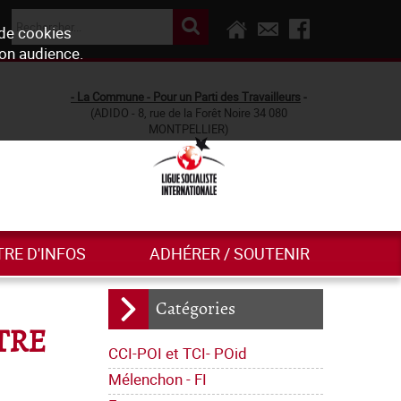
 de cookies
son audience.
- La Commune - Pour un Parti des Travailleurs
-
(ADIDO - 8, rue de la Forêt Noire 34 080
MONTPELLIER)
TRE D'INFOS
ADHÉRER / SOUTENIR
Catégories
TRE
CCI-POI et TCI- POid
Mélenchon - FI