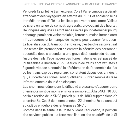
BRETIGNY : UNE CATASTROPHE ANNONCEE // REMETTRE LE TRANSPORT F
Vendredi 12 juillet, le train express Corail Paris-Limoges a dérai
attendaient des voyageurs en attente du RER. Cet accident, le plu
immédiatement défilé sur les lieux pour verser une larme, Valls s
policiers en tenue de combat, agressifs, provoquant des heurts 
De longues enquêtes seront nécessaires pour déterminer pourquoi 
sabotage paraît peu vraisemblable, l'erreur humaine immédiatemen
infrastructures et le manque de moyens pour assurer l'entretien 
La libéralisation du transport ferroviaire, c'est-à-dire sa privat
une rentabilité prenant peu en compte la sécurité des personnel
succédés depuis a conduit à une grave détérioration du réseau. l
l'usure des rails. l'âge moyen des lignes nationales est passé d
inutilisables à l'horizon 2025. Beaucoup de trains sont vétustes 
à grande vitesse a entrainé la détérioration de l'ensemble du rés
ou les trains express régionaux, constatent depuis des années la 
qui, sur certaines lignes, sont quotidiens. Sur l'ensemble du rés
infrastructures a doublé en cinq ans.
Les cheminots dénoncent la difficulté croissante d'assurer corre
cheminots sont de moins en moins nombreux. À la SNCF, 10 000 e
par la direction de la SNCF prévoit plus de 1800 suppressions d'e
cheminotEs. Ces 5 dernières années, 22 cheminotEs se sont suicid
suicidéEs en dehors des entreprises SNCF.
Comme dans la santé, à la Poste ou dans l'éducation, la politiq
des services publics. La forte mobilisation des salariéEs de la S