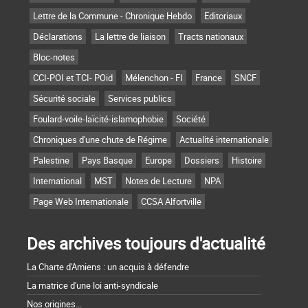
Lettre de la Commune - Chronique Hebdo
Editoriaux
Déclarations
La lettre de liaison
Tracts nationaux
Bloc-notes
CCI-POI et TCI- POid
Mélenchon - FI
France
SNCF
Sécurité sociale
Services publics
Foulard-voile-laïcité-islamophobie
Société
Chroniques d'une chute de Régime
Actualité internationale
Palestine
Pays Basque
Europe
Dossiers
Histoire
International
MST
Notes de Lecture
NPA
Page Web Internationale
CCSA Alfortville
Des archives toujours d'actualité
La Charte d'Amiens : un acquis à défendre
La matrice d'une loi anti-syndicale
Nos origines...