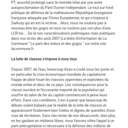
PT, aussitôt prolongé sans le moindre bilan par une autre
autoproclamation du Parti Ouvrier Indépendant. Le tout sur fond
politique de défense de la malheureuse République bourgeoise
française attaquée par l'Union Européenne, et qui s'impose à
Sarkozy qui en est la victime... Alors, nous ne voulons pas à
nouveau être les gogos et nous ne voulons pas non plus d'une
LCR bis ... De là nos caractérisations polémiques mais politiques
dans nos écrits dès août 2007 (La lettre d'information de La
Commune " Le parti des bobos et des gogos " sur notre site
lacommune.fr
La lutte de classes s'impose à nous tous
Depuis 2007, de l'eau, beaucoup d'eau a coulé sous les ponts et
en particulier la crise économique mondiale du capitalisme
frappe de plein fouet les masses opprimées et exploitées du
monde entier et donc de ce pays. Les conséquences pour la
classe ouvrière et l'écrasante majorité de la population qui
souffre du talon de fer du capital commencent à peine leurs
effets. Dans ces conditions, il est à parier que beaucoup de
débats soient balayés par la réalité de la lutte de classes et
apparaissent finalement bien futiles et dignes de querelles d'une
cour de récréation. Sans rien renier de nos désaccords, bien plus,
en les gardant en militants libres, nous faisons nôtre l'appel à un
parti anticapitaliste si nécessaire à la défense des millions de