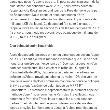
parce que nous n'y avons pas cru. Et pour cause, s'agissant de la "
plus stricte indépendance avec le PS ", nous avons constaté
l'appel au vote Royal au second tour de la Présidentielle de la part
de Besancenot. Nous étions et nous continuons d'être
farouchement contre cette position (tout autant que nombre de
militants LCR d'ailleurs). Ce désaccord fait suite à un autre :
l'appel au vote Chirac au second tour de la Présidentielle de 2002
(là encore, nous nous retrouvons avec beaucoup de militants de
la LCR, faut-il le souligner).
Chat échaudé craint l'eau froide
A ces désaccords qui nous ont rendu circonspects devant l'appel
de la LCR, il faut ajouter la méfiance inévitable que suscite chez
nous, à la lumière des " expériences " récentes, la question d'un
parti des travailleurs. Il y a en effet le refus de LO, après la
Présidentielle de 2002, d'appeler à un parti des travailleurs au
prétexte qu'Arlette n'avait pas obtenu au moins 10% des voix, ce
que nous avions déploré comme un manque de courage politique.
Et il y a surtout l'expérience calamiteuse du MPPT-PT
Lambertiste. La méthode autoproclamatoire (autrement appelée
méthode Coué, " nous sommes le Parti des Travailleurs, nous
sommes le Parti des Travailleurs et tous les autres sont des
traîtres... " et ridiculement hégémoniste en cours depuis des
lustres chez les Lambertistes a abouti à l'échec retentissant du