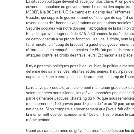
La situation politique devient chaque jour plus claire. A un pôle 
ouvrière et populaire au gouvernement. Le camp des capitaliste
MEDEF, à la BCE et à l'UE. Ce camp est le camp des " réformes ", ce
Gauche, qui supplie le gouvernement de " changer de cap ", il se pl
revendiquant de " bonnes exonérations de cotisations sociales " p
Sécurité sociale.( voir notre dossier) l'abrogation de la loi Fillon
Balladur qui avait augmenté de 37,5 à 40 années la durée de coti
ce camp, chacun a sa propre fonction : les uns, à droite, sont là p
faire miroiter un " coup de braquet " à gauche du gouvernement et
réforme de leurs conquêtes sociales. Le FN fait partie de cette 
attaques contre les droits des travailleurs. Et chacun à sa place j
Il n'y a pas trois politiques possibles : ou bien, la politique men
défense des salariés, des retraités et des jeunes. Il n'y a pas de
capitaliste. Face à cette politique destructrice, le camp de l'op
La relative paix sociale, artificiellement maintenue grâce aux di
soient passées sous silence, les grèves imposées par la base de
par le camarade Jacques Chastaing du NPA, que nous remercions ic
recensement de 100 grèves pour 18 jours du 1er au 18 juin, ce qui
nationales. Si on compare au recensement que j'avais fait début 
la même méthode de recensement. " Ces chiffres, précise le ca
même période.
Quant aux rares journées de grève " carrées " appelées par les d