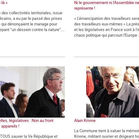
-là »
Ni le gouvernement ni l'Assemblée n
représente !
 des collectivités territoriales, issue
icains, a eu par le passé des prises
« L'émancipation des travailleurs ser
n qui dénonçaient le mariage pour
des travailleurs eux-mêmes » La prés
oyant “un dessein contre la nature”....
et les législatives en France sont à l
chaos politique qui parcourt l'Europe : 
lles, législatives : Non au front
Alain Krivine
 appareils !
La Commune tient à saluer la mémoir
t TOUS sauver la Ve République et
Krivine, militant ouvrier et dirigeant h