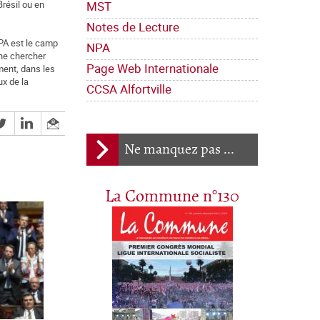
MST
Brésil ou en
Notes de Lecture
NPA est le camp
NPA
 ne chercher
Page Web Internationale
ment, dans les
ux de la
CCSA Alfortville
Ne manquez pas ...
La Commune n°130