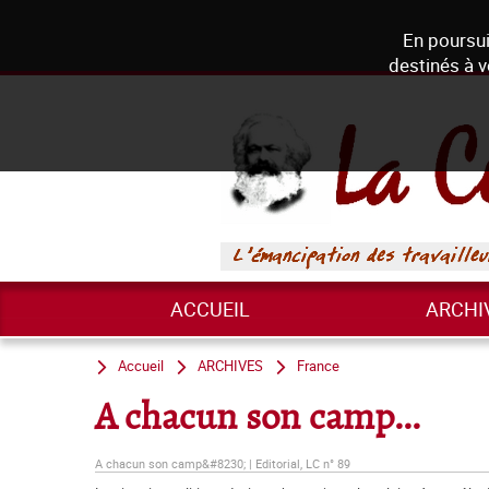
En poursui
destinés à v
ACCUEIL
ARCHI
Accueil
ARCHIVES
France
A chacun son camp...
A chacun son camp&#8230; | Editorial, LC n° 89