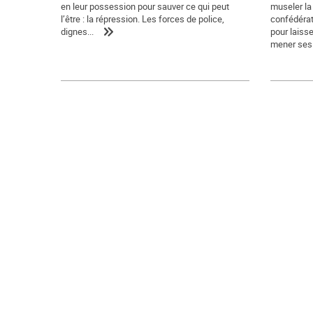
en leur possession pour sauver ce qui peut
museler la 
l’être : la répression. Les forces de police,
confédérat
dignes...
pour laiss
mener ses.