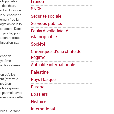
France
e l'opposition
t dédiée au
SNCF
uant au Front de
lon ou encore en
Sécurité sociale
cement " de la
Services publics
ogation de la loi
testataire. Dans
Foulard-voile-laïcité-
nc gauche, pour
islamophobie
t contre toute
'aiguillon aux
Société
Chroniques d'une chute de
rgence de
Régime
 système
Actualité internationale
se des salariés.
Palestine
ien qu'elles
Pays Basque
ent (effectué
ive à un
Europe
es hors grèves
es par mois avec
Dossiers
elles dans cette
Histoire
International
ivies. Ce sont