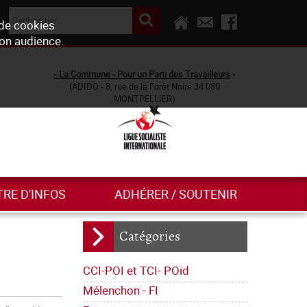
 de cookies
son audience.
- La Commune - Pour un Parti des Travailleurs
-
(ADIDO - 8, rue de la Forêt Noire 34 080
MONTPELLIER)
TRE D'INFOS
ADHÉRER / SOUTENIR
Catégories
CCI-POI et TCI- POid
Mélenchon - FI