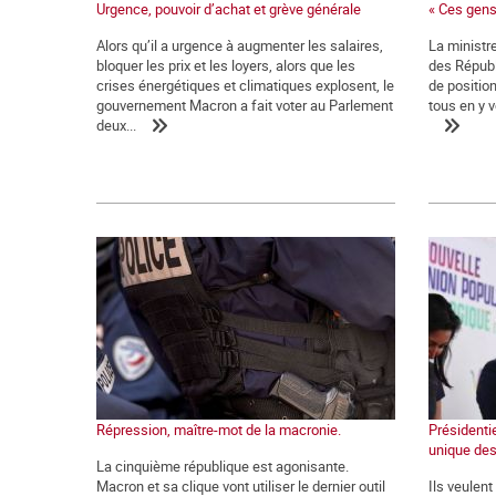
Urgence, pouvoir d’achat et grève générale
« Ces gens
Alors qu’il a urgence à augmenter les salaires,
La ministre
bloquer les prix et les loyers, alors que les
des Républ
crises énergétiques et climatiques explosent, le
de positio
gouvernement Macron a fait voter au Parlement
tous en y v
deux...
Répression, maître-mot de la macronie.
Présidentie
unique des
La cinquième république est agonisante.
Macron et sa clique vont utiliser le dernier outil
Ils veulen