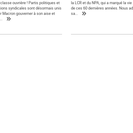
classe ouvrière ! Partis politiques et
la LCR et du NPA, qui a marqué la vie 
ions syndicales sont désormais unis
de ces 60 dernières années. Nous a
er Macron gouverner à son aise et
sa...
..