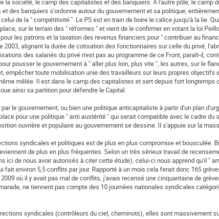
de la société, le camp des capitalistes et des banquiers. A l'autre pôle, le camp d
s et des banquiers s'ordonne autour du gouvernement et sa politique, entièremen
lui de la " compétitivité ". Le PS est en train de boire le calice jusqu'à la lie. Q
ace, sur le terrain des " réformes " et vient de le confirmer en votant la loi Peil
our les patrons et la taxation des revenus financiers pour " contribuer au finan
 de 2003, alignant la durée de cotisation des fonctionnaires sur celle du privé, l'abr
sations des salariés du privé n'est pas au programme de ce Front, paraît-il, con
our pousser le gouvernement à " aller plus loin, plus vite ", les autres, sur le fla
, empêcher toute mobilisation unie des travailleurs sur leurs propres objectifs e
même mêlée. Il est dans le camp des capitalistes et sert depuis fort longtemps d
oue ainsi sa partition pour défendre le Capital.
ée par le gouvernement, ou bien une politique anticapitaliste à partir d'un plan d'u
 place pour une politique " anti austérité " qui serait compatible avec le cadre du
position ouvrière et populaire au gouvernement se dessine. Il s'appuie sur la mas
rections syndicales et politiques est de plus en plus compromise et bousculée. B
viennent de plus en plus fréquentes. Selon un très sérieux travail de recensem
i de nous avoir autorisés à citer cette étude), celui-ci nous apprend qu'il " arr
 fait environ 5,5 conflits par jour. Rapporté à un mois cela ferait donc 165 grèv
2009 où il y avait pas mal de conflits, j'avais recensé une cinquantaine de grèv
marade, ne tiennent pas compte des 10 journées nationales syndicales catégori
irections syndicales (contrôleurs du ciel, cheminots), elles sont massivement su