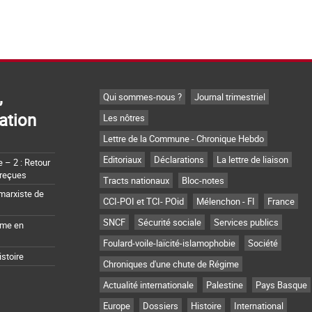
,
Qui sommes-nous ?
Journal trimestriel
ation
Les nôtres
Lettre de la Commune - Chronique Hebdo
Editoriaux
Déclarations
La lettre de liaison
– 2 : Retour
 reçues
Tracts nationaux
Bloc-notes
marxiste de
CCI-POI et TCI- POid
Mélenchon - FI
France
SNCF
Sécurité sociale
Services publics
sme en
Foulard-voile-laïcité-islamophobie
Société
istoire
Chroniques d'une chute de Régime
Actualité internationale
Palestine
Pays Basque
Europe
Dossiers
Histoire
International