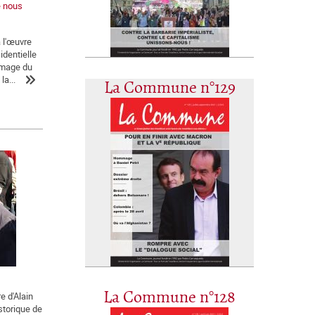
e nous
a l'œuvre
identielle
'image du
la...
La Commune n°129
La Commune n°128
e d'Alain
istorique de