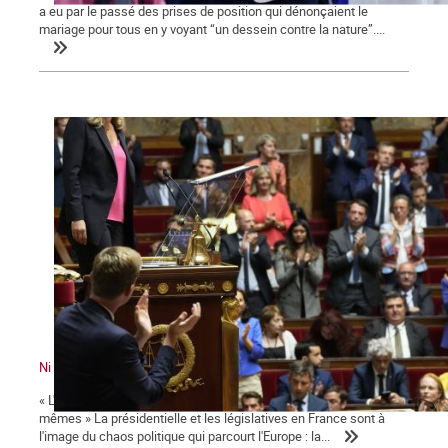
a eu par le passé des prises de position qui dénonçaient le
mariage pour tous en y voyant “un dessein contre la nature”....
Ni le gouvernement ni l'Assemblée ne nous représente !
« L'émancipation des travailleurs sera l'œuvre des travailleurs eux-
mêmes » La présidentielle et les législatives en France sont à
l'image du chaos politique qui parcourt l'Europe : la...