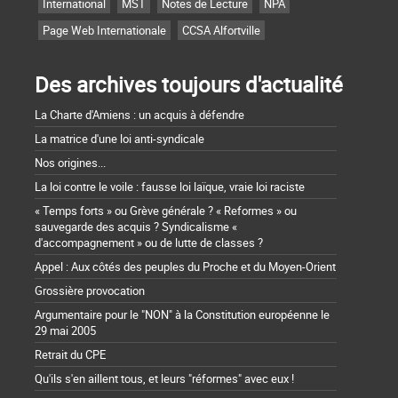
International
MST
Notes de Lecture
NPA
Page Web Internationale
CCSA Alfortville
Des archives toujours d'actualité
La Charte d'Amiens : un acquis à défendre
La matrice d'une loi anti-syndicale
Nos origines...
La loi contre le voile : fausse loi laïque, vraie loi raciste
« Temps forts » ou Grève générale ? « Reformes » ou
sauvegarde des acquis ? Syndicalisme «
d'accompagnement » ou de lutte de classes ?
Appel : Aux côtés des peuples du Proche et du Moyen-Orient
Grossière provocation
Argumentaire pour le "NON" à la Constitution européenne le
29 mai 2005
Retrait du CPE
Qu'ils s'en aillent tous, et leurs "réformes" avec eux !