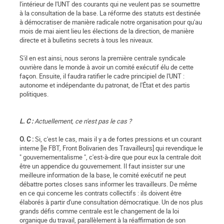
l'intérieur de l'UNT des courants qui ne veulent pas se soumettre
à la consultation de la base. La réforme des statuts est destinée
à démocratiser de manière radicale notre organisation pour qu'au
mois de mai aient lieu les élections de la direction, de manière
directe et à bulletins secrets à tous les niveaux.
S'il en est ainsi, nous serons la première centrale syndicale
ouvrière dans le monde à avoir un comité exécutif élu de cette
façon. Ensuite, il faudra ratifier le cadre principiel de l'UNT :
autonome et indépendante du patronat, de l'État et des partis
politiques.
L. C :
Actuellement, ce n'est pas le cas ?
O. C :
Si, c'est le cas, mais il y a de fortes pressions et un courant
interne [le FBT, Front Bolivarien des Travailleurs] qui revendique le
" gouvernementalisme ", c'est-à-dire que pour eux la centrale doit
être un appendice du gouvernement. Il faut insister sur une
meilleure information de la base, le comité exécutif ne peut
débattre portes closes sans informer les travailleurs. De même
en ce qui concerne les contrats collectifs : ils doivent être
élaborés à partir d'une consultation démocratique. Un de nos plus
grands défis comme centrale est le changement de la loi
organique du travail, parallèlement à la réaffirmation de son