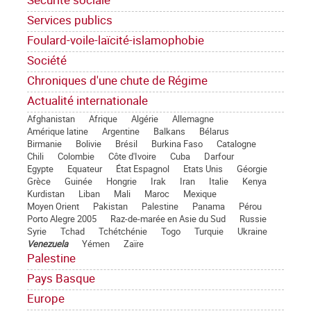
Services publics
Foulard-voile-laïcité-islamophobie
Société
Chroniques d'une chute de Régime
Actualité internationale
Afghanistan
Afrique
Algérie
Allemagne
Amérique latine
Argentine
Balkans
Bélarus
Birmanie
Bolivie
Brésil
Burkina Faso
Catalogne
Chili
Colombie
Côte d'Ivoire
Cuba
Darfour
Egypte
Equateur
État Espagnol
Etats Unis
Géorgie
Grèce
Guinée
Hongrie
Irak
Iran
Italie
Kenya
Kurdistan
Liban
Mali
Maroc
Mexique
Moyen Orient
Pakistan
Palestine
Panama
Pérou
Porto Alegre 2005
Raz-de-marée en Asie du Sud
Russie
Syrie
Tchad
Tchétchénie
Togo
Turquie
Ukraine
Venezuela
Yémen
Zaïre
Palestine
Pays Basque
Europe