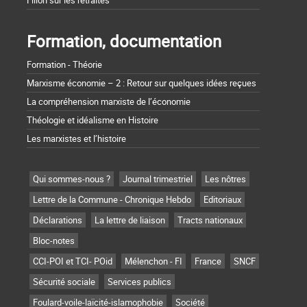
Fillon sur les retraites
Formation, documentation
Formation - Théorie
Marxisme économie – 2 : Retour sur quelques idées reçues
La compréhension marxiste de l’économie
Théologie et idéalisme en Histoire
Les marxistes et l’histoire
Qui sommes-nous ?
Journal trimestriel
Les nôtres
Lettre de la Commune - Chronique Hebdo
Editoriaux
Déclarations
La lettre de liaison
Tracts nationaux
Bloc-notes
CCI-POI et TCI- POid
Mélenchon - FI
France
SNCF
Sécurité sociale
Services publics
Foulard-voile-laïcité-islamophobie
Société