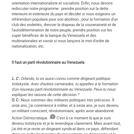
orientation internationaliste et socialiste. Enfin, nous devons
rediscuter notre programme : prendre position sur la dette
interieure et exterieure du pays et décider si nous exigeons un
référendum populaire pour son abolition ; pour la formation d'un
club des endettés, dresser le drapeau de la souveraineté et de
l'autodétermination de notre peuple, prendre position sur les
super bénéfices de la banque du Venezuela et des
multinationales et savoir si nous lançons le mot d'ordre de
nationalisation, etc.
Il faut un parti révolutionnaire au Venezuela
L. C :
Orlando, tu es aussi connu comme dirigeant politique
trotskyste. Avec d'autres camarades, tu appelles à la formation
d'un nouveau parti révolutionnaire au Venezuela. Peux-tu nous
expliquer les raisons de cette décision ?
O. C :
Nous sommes des militants politiques très précoces. À
onze ans, j'ai commencé à militer, et à seize ans, je suis devenu
un militant conscient, révolutionnaire, après avoir abandonné
Action Démocratique.
C'est à ce moment là que je suis
devenu trotskyste et je le revendique clairement. Mais avant tout,
j'ai été et je reste un dirigeant syndical dans ce pays, défendant