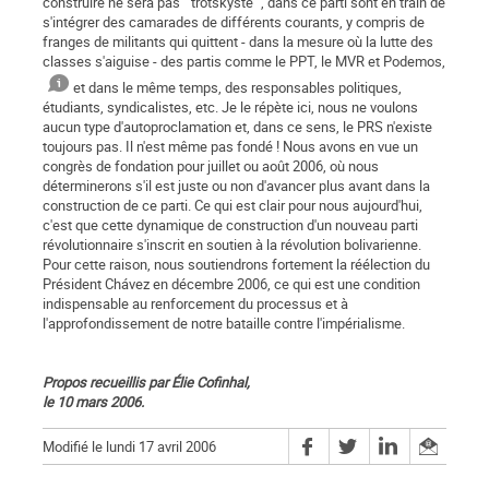
construire ne sera pas " trotskyste ", dans ce parti sont en train de
s'intégrer des camarades de différents courants, y compris de
franges de militants qui quittent - dans la mesure où la lutte des
classes s'aiguise - des partis comme le PPT, le MVR et Podemos,
et dans le même temps, des responsables politiques,
étudiants, syndicalistes, etc. Je le répète ici, nous ne voulons
aucun type d'autoproclamation et, dans ce sens, le PRS n'existe
toujours pas. Il n'est même pas fondé ! Nous avons en vue un
congrès de fondation pour juillet ou août 2006, où nous
déterminerons s'il est juste ou non d'avancer plus avant dans la
construction de ce parti. Ce qui est clair pour nous aujourd'hui,
c'est que cette dynamique de construction d'un nouveau parti
révolutionnaire s'inscrit en soutien à la révolution bolivarienne.
Pour cette raison, nous soutiendrons fortement la réélection du
Président Chávez en décembre 2006, ce qui est une condition
indispensable au renforcement du processus et à
l'approfondissement de notre bataille contre l'impérialisme.
Propos recueillis par Élie Cofinhal,
le 10 mars 2006.
Modifié le lundi 17 avril 2006