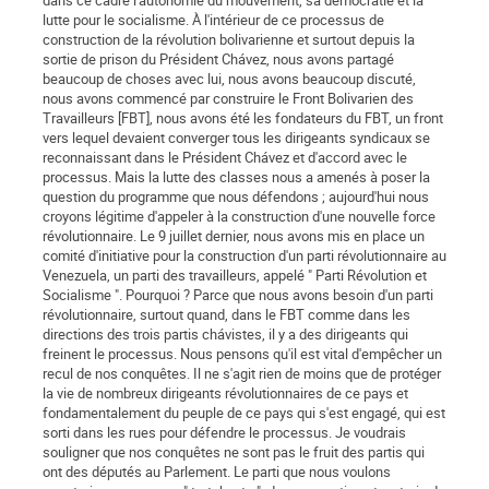
dans ce cadre l'autonomie du mouvement, sa démocratie et la
lutte pour le socialisme. À l'intérieur de ce processus de
construction de la révolution bolivarienne et surtout depuis la
sortie de prison du Président Chávez, nous avons partagé
beaucoup de choses avec lui, nous avons beaucoup discuté,
nous avons commencé par construire le Front Bolivarien des
Travailleurs [FBT], nous avons été les fondateurs du FBT, un front
vers lequel devaient converger tous les dirigeants syndicaux se
reconnaissant dans le Président Chávez et d'accord avec le
processus. Mais la lutte des classes nous a amenés à poser la
question du programme que nous défendons ; aujourd'hui nous
croyons légitime d'appeler à la construction d'une nouvelle force
révolutionnaire. Le 9 juillet dernier, nous avons mis en place un
comité d'initiative pour la construction d'un parti révolutionnaire au
Venezuela, un parti des travailleurs, appelé " Parti Révolution et
Socialisme ". Pourquoi ? Parce que nous avons besoin d'un parti
révolutionnaire, surtout quand, dans le FBT comme dans les
directions des trois partis chávistes, il y a des dirigeants qui
freinent le processus. Nous pensons qu'il est vital d'empêcher un
recul de nos conquêtes. Il ne s'agit rien de moins que de protéger
la vie de nombreux dirigeants révolutionnaires de ce pays et
fondamentalement du peuple de ce pays qui s'est engagé, qui est
sorti dans les rues pour défendre le processus. Je voudrais
souligner que nos conquêtes ne sont pas le fruit des partis qui
ont des députés au Parlement. Le parti que nous voulons