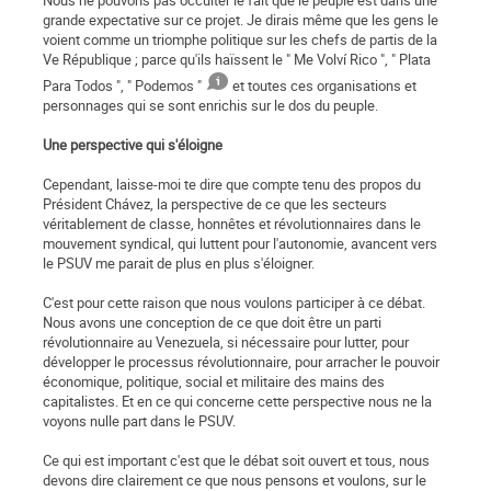
Nous ne pouvons pas occulter le fait que le peuple est dans une
grande expectative sur ce projet. Je dirais même que les gens le
voient comme un triomphe politique sur les chefs de partis de la
Ve République ; parce qu'ils haïssent le " Me Volví Rico ", " Plata
Para Todos ", " Podemos "
et toutes ces organisations et
personnages qui se sont enrichis sur le dos du peuple.
Une perspective qui s'éloigne
Cependant, laisse-moi te dire que compte tenu des propos du
Président Chávez, la perspective de ce que les secteurs
véritablement de classe, honnêtes et révolutionnaires dans le
mouvement syndical, qui luttent pour l'autonomie, avancent vers
le PSUV me parait de plus en plus s'éloigner.
C'est pour cette raison que nous voulons participer à ce débat.
Nous avons une conception de ce que doit être un parti
révolutionnaire au Venezuela, si nécessaire pour lutter, pour
développer le processus révolutionnaire, pour arracher le pouvoir
économique, politique, social et militaire des mains des
capitalistes. Et en ce qui concerne cette perspective nous ne la
voyons nulle part dans le PSUV.
Ce qui est important c'est que le débat soit ouvert et tous, nous
devons dire clairement ce que nous pensons et voulons, sur le