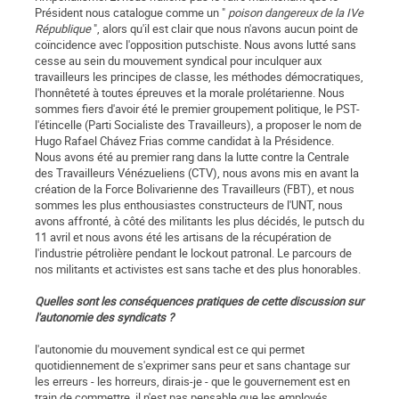
Président nous catalogue comme un "
poison dangereux de la IVe
République
", alors qu'il est clair que nous n'avons aucun point de
coïncidence avec l'opposition putschiste. Nous avons lutté sans
cesse au sein du mouvement syndical pour inculquer aux
travailleurs les principes de classe, les méthodes démocratiques,
l'honnêteté à toutes épreuves et la morale prolétarienne. Nous
sommes fiers d'avoir été le premier groupement politique, le PST-
l'étincelle (Parti Socialiste des Travailleurs), a proposer le nom de
Hugo Rafael Chávez Frias comme candidat à la Présidence.
Nous avons été au premier rang dans la lutte contre la Centrale
des Travailleurs Vénézueliens (CTV), nous avons mis en avant la
création de la Force Bolivarienne des Travailleurs (FBT), et nous
sommes les plus enthousiastes constructeurs de l'UNT, nous
avons affronté, à côté des militants les plus décidés, le putsch du
11 avril et nous avons été les artisans de la récupération de
l'industrie pétrolière pendant le lockout patronal. Le parcours de
nos militants et activistes est sans tache et des plus honorables.
Quelles sont les conséquences pratiques de cette discussion sur
l'autonomie des syndicats ?
l'autonomie du mouvement syndical est ce qui permet
quotidiennement de s'exprimer sans peur et sans chantage sur
les erreurs - les horreurs, dirais-je - que le gouvernement est en
train de commettre, il n'est pas pensable que les employés