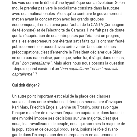
les vois comme le début d'une hypothèque sur la révolution. Selon
moi, le premier pas vers le socialisme consiste dans la rupture
avec ces multinationales. Alors qu'au contraire le gouvernement
met en avant la concertation avec les grands groupes
économiques, il en est ainsi pour l'achat de la CANTV(Compagnie
de téléphone) et de l'électricité de Caracas. Il ne fait pas de doute
que la récupération de ces entreprises par l'état est un progrès,
mais les entrepreneurs ont été tant satisfaits qu'ils ont manifesté
publiquement leur accord avec cette vente. Une autre de nos
préoccupations, c'est d'entendre le Prési­dent déclarer que Sidor
ne sera pas nationalisé, parce que, selon lui, il s'agit, dans ce cas,
d'un "
bon capitalisme
". Mais alors nous nous posons la question
: depuis quand existe-t-il un "
bon capitalisme " et un " mauvais
capitalisme
" ?
Qui doit diriger ?
Un autre point important est celui de la place des classes
sociales dans cette révolution. Il n'est pas nécessaire d'invoquer
Karl Marx, Friedrich Engels, Lénine ou Trotsky, pour savoir que
l'unique manière de renverser l'équation capitaliste, dans laquelle
une minorité impose ses décisions sur une majorité, c'est que
nous, les travailleurs et le peuple, nous qui sommes la majorité de
la population et de ceux qui produisent, jouions le rôle d'avant-
garde dans l'expropriation des entreprises et en assumions le