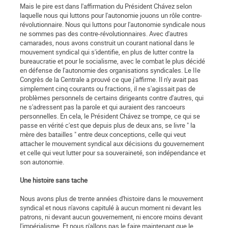
Mais le pire est dans l'affirmation du Président Chávez selon
laquelle nous qui luttons pour l'autonomie jouons un rôle contre-
révolutionnaire. Nous qui luttons pour l'autonomie syndicale nous
ne sommes pas des contre-révolutionnaires. Avec d'autres
camarades, nous avons construit un courant national dans le
mouvement syndical qui s'identifie, en plus de lutter contre la
bureaucratie et pour le socialisme, avec le combat le plus décidé
en défense de l'autonomie des organisations syndicales. Le IIe
Congrès de la Centrale a prouvé ce que j'affirme. Il n'y avait pas
simplement cinq courants ou fractions, il ne s'agissait pas de
problèmes personnels de certains dirigeants contre d'au­tres, qui
ne s'adressent pas la parole et qui auraient des rancoeurs
personnelles. En cela, le Président Chávez se trompe, ce qui se
passe en vérité c'est que depuis plus de deux ans, se livre " la
mère des batailles " entre deux conceptions, celle qui veut
attacher le mouvement syndical aux décisions du gouvernement
et celle qui veut lutter pour sa souveraineté, son indépendance et
son autonomie.
Une histoire sans tache
Nous avons plus de trente années d'histoire dans le mouvement
syndical et nous n'avons capitulé à aucun moment ni devant les
patrons, ni devant aucun gouvernement, ni encore moins devant
l'impérialisme. Et nous n'allons pas le faire maintenant que le