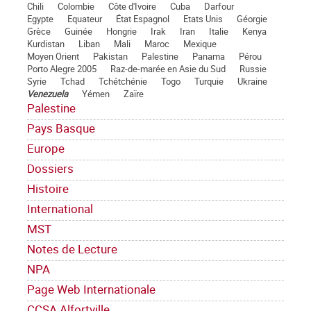
Chili
Colombie
Côte d'Ivoire
Cuba
Darfour
Egypte
Equateur
État Espagnol
Etats Unis
Géorgie
Grèce
Guinée
Hongrie
Irak
Iran
Italie
Kenya
Kurdistan
Liban
Mali
Maroc
Mexique
Moyen Orient
Pakistan
Palestine
Panama
Pérou
Porto Alegre 2005
Raz-de-marée en Asie du Sud
Russie
Syrie
Tchad
Tchétchénie
Togo
Turquie
Ukraine
Venezuela
Yémen
Zaïre
Palestine
Pays Basque
Europe
Dossiers
Histoire
International
MST
Notes de Lecture
NPA
Page Web Internationale
CCSA Alfortville