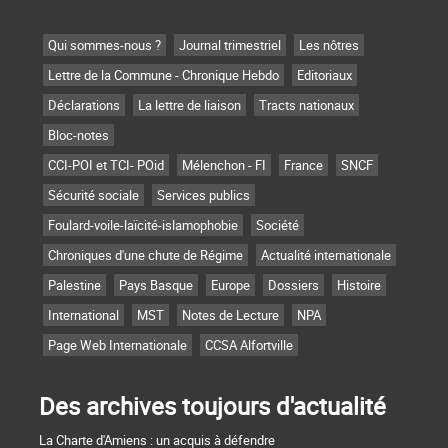
Qui sommes-nous ?
Journal trimestriel
Les nôtres
Lettre de la Commune - Chronique Hebdo
Editoriaux
Déclarations
La lettre de liaison
Tracts nationaux
Bloc-notes
CCI-POI et TCI- POid
Mélenchon - FI
France
SNCF
Sécurité sociale
Services publics
Foulard-voile-laïcité-islamophobie
Société
Chroniques d'une chute de Régime
Actualité internationale
Palestine
Pays Basque
Europe
Dossiers
Histoire
International
MST
Notes de Lecture
NPA
Page Web Internationale
CCSA Alfortville
Des archives toujours d'actualité
La Charte d'Amiens : un acquis à défendre