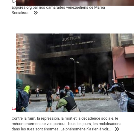
Nous reproduisons des extraits du texte publié sur le site
apporea.org par nos camarades vénézuéliens de Marea
Socialista.
La crise au Venezuela atteint un niveau sans précédent
Contre la faim, la répression, la mort et la décadence sociale, le
mécontentement se voit partout. Tous les jours, les mobilisations
dans les rues sont énormes. Le phénomène n’a rien à voir...