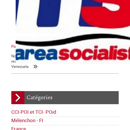
Pour un nouveau pôle
Nous reproduisons ici un article paru dans le numéro 663 de la
revue Alternativa Socialista, sur les derniers développements au
Venezuela.
Catégories
CCI-POI et TCI- POid
Mélenchon - FI
France