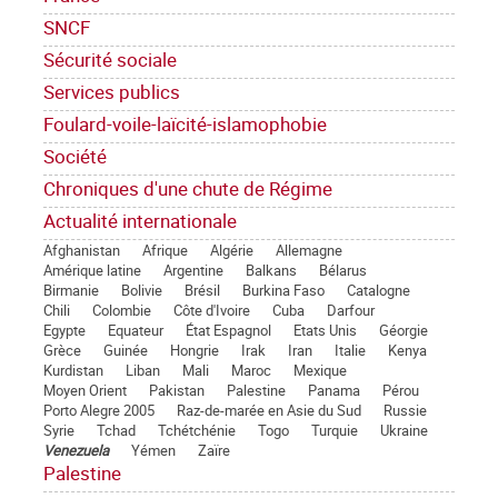
SNCF
Sécurité sociale
Services publics
Foulard-voile-laïcité-islamophobie
Société
Chroniques d'une chute de Régime
Actualité internationale
Afghanistan
Afrique
Algérie
Allemagne
Amérique latine
Argentine
Balkans
Bélarus
Birmanie
Bolivie
Brésil
Burkina Faso
Catalogne
Chili
Colombie
Côte d'Ivoire
Cuba
Darfour
Egypte
Equateur
État Espagnol
Etats Unis
Géorgie
Grèce
Guinée
Hongrie
Irak
Iran
Italie
Kenya
Kurdistan
Liban
Mali
Maroc
Mexique
Moyen Orient
Pakistan
Palestine
Panama
Pérou
Porto Alegre 2005
Raz-de-marée en Asie du Sud
Russie
Syrie
Tchad
Tchétchénie
Togo
Turquie
Ukraine
Venezuela
Yémen
Zaïre
Palestine