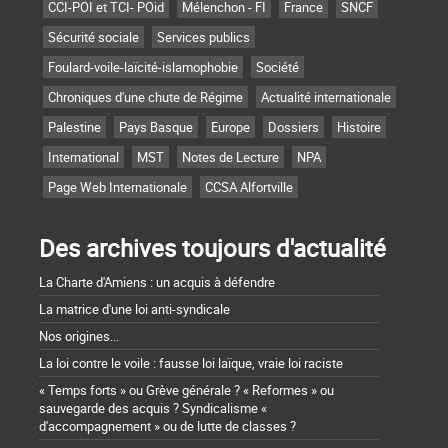
CCI-POI et TCI- POid
Mélenchon - FI
France
SNCF
Sécurité sociale
Services publics
Foulard-voile-laïcité-islamophobie
Société
Chroniques d'une chute de Régime
Actualité internationale
Palestine
Pays Basque
Europe
Dossiers
Histoire
International
MST
Notes de Lecture
NPA
Page Web Internationale
CCSA Alfortville
Des archives toujours d'actualité
La Charte d'Amiens : un acquis à défendre
La matrice d'une loi anti-syndicale
Nos origines...
La loi contre le voile : fausse loi laïque, vraie loi raciste
« Temps forts » ou Grève générale ? « Reformes » ou
sauvegarde des acquis ? Syndicalisme «
d'accompagnement » ou de lutte de classes ?