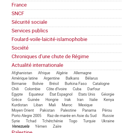
France
SNCF
Sécurité sociale
Services publics
Foulard-voile-laïcité-islamophobie
Société
Chroniques d'une chute de Régime
Actualité internationale
Afghanistan
Afrique
Algérie
Allemagne
Amérique latine
Argentine
Balkans
Bélarus
Birmanie
Bolivie
Brésil
Burkina Faso
Catalogne
Chili
Colombie
Côte d'Ivoire
Cuba
Darfour
Egypte
Equateur
État Espagnol
Etats Unis
Géorgie
Grèce
Guinée
Hongrie
Irak
Iran
Italie
Kenya
Kurdistan
Liban
Mali
Maroc
Mexique
Moyen Orient
Pakistan
Palestine
Panama
Pérou
Porto Alegre 2005
Raz-de-marée en Asie du Sud
Russie
Syrie
Tchad
Tchétchénie
Togo
Turquie
Ukraine
Venezuela
Yémen
Zaïre
Palestine