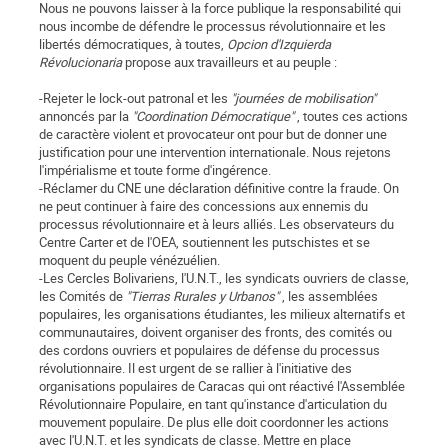
Nous ne pouvons laisser à la force publique la responsabilité qui
nous incombe de défendre le processus révolutionnaire et les
libertés démocratiques, à toutes,
Opcion d'Izquierda
Révolucionaria
propose aux travailleurs et au peuple :
-Rejeter le lock-out patronal et les
"journées de mobilisation"
annoncés par la
"Coordination Démocratique"
, toutes ces actions
de caractère violent et provocateur ont pour but de donner une
justification pour une intervention internationale. Nous rejetons
l'impérialisme et toute forme d'ingérence.
-Réclamer du CNE une déclaration définitive contre la fraude. On
ne peut continuer à faire des concessions aux ennemis du
processus révolutionnaire et à leurs alliés. Les observateurs du
Centre Carter et de l'OEA, soutiennent les putschistes et se
moquent du peuple vénézuélien.
-Les Cercles Bolivariens, l'U.N.T., les syndicats ouvriers de classe,
les Comités de
"Tierras Rurales y Urbanos"
, les assemblées
populaires, les organisations étudiantes, les milieux alternatifs et
communautaires, doivent organiser des fronts, des comités ou
des cordons ouvriers et populaires de défense du processus
révolutionnaire. Il est urgent de se rallier à l'initiative des
organisations populaires de Caracas qui ont réactivé l'Assemblée
Révolutionnaire Populaire, en tant qu'instance d'articulation du
mouvement populaire. De plus elle doit coordonner les actions
avec l'U.N.T. et les syndicats de classe. Mettre en place