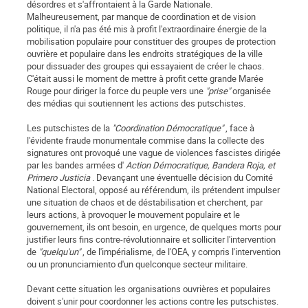
désordres et s'affrontaient à la Garde Nationale.
Malheureusement, par manque de coordination et de vision
politique, il n'a pas été mis à profit l'extraordinaire énergie de la
mobilisation populaire pour constituer des groupes de protection
ouvrière et populaire dans les endroits stratégiques de la ville
pour dissuader des groupes qui essayaient de créer le chaos.
C'était aussi le moment de mettre à profit cette grande Marée
Rouge pour diriger la force du peuple vers une
"prise"
organisée
des médias qui soutiennent les actions des putschistes.
Les putschistes de la
"Coordination Démocratique"
, face à
l'évidente fraude monumentale commise dans la collecte des
signatures ont provoqué une vague de violences fascistes dirigée
par les bandes armées d'
Action Démocratique, Bandera Roja, et
Primero Justicia
. Devançant une éventuelle décision du Comité
National Electoral, opposé au référendum, ils prétendent impulser
une situation de chaos et de déstabilisation et cherchent, par
leurs actions, à provoquer le mouvement populaire et le
gouvernement, ils ont besoin, en urgence, de quelques morts pour
justifier leurs fins contre-révolutionnaire et solliciter l'intervention
de
"quelqu'un"
, de l'impérialisme, de l'OEA, y compris l'intervention
ou un pronunciamiento d'un quelconque secteur militaire.
Devant cette situation les organisations ouvrières et populaires
doivent s'unir pour coordonner les actions contre les putschistes.