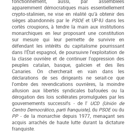
fonctionnement, aussi, par assemblées
apparemment démocratiques mais essentiellement
crypto-stalinien, ne vise en réalité qu'à obtenir des
sièges abandonnés par le
PSOE
et UP-IU dans les
cortès croupions, à tendre la main aux institutions
monarchiques en leur proposant une constitution
sur mesure qui leur permette de survivre en
défendant les intérêts du capitalisme pourrissant
dans l'État espagnol, de poursuivre l'exploitation de
la classe ouvrière et de continuer l'oppression des
peuples catalan, basque, galicien et des îles
Canaries. On chercherait en vain dans les
déclarations de ses dirigeants ne serait-ce que
l'ombre des revendications ouvrières, la moindre
allusion aux libertés syndicales bafouées ou la
dérogation des lois scélérates promulguées par les
gouvernements successifs - de l'
UCD (Unión de
Centro Democrático, parti franquiste)
, du
PSOE
ou du
PP
- de la monarchie depuis 1977, menaçant ses
acquis arrachés de haute lutte durant la dictature
franquiste.