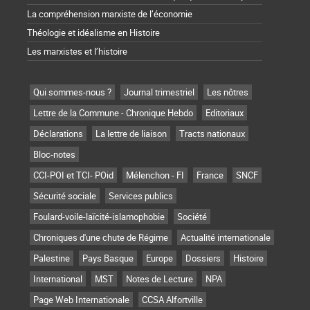
La compréhension marxiste de l’économie
Théologie et idéalisme en Histoire
Les marxistes et l’histoire
Qui sommes-nous ?
Journal trimestriel
Les nôtres
Lettre de la Commune - Chronique Hebdo
Editoriaux
Déclarations
La lettre de liaison
Tracts nationaux
Bloc-notes
CCI-POI et TCI- POid
Mélenchon - FI
France
SNCF
Sécurité sociale
Services publics
Foulard-voile-laïcité-islamophobie
Société
Chroniques d'une chute de Régime
Actualité internationale
Palestine
Pays Basque
Europe
Dossiers
Histoire
International
MST
Notes de Lecture
NPA
Page Web Internationale
CCSA Alfortville