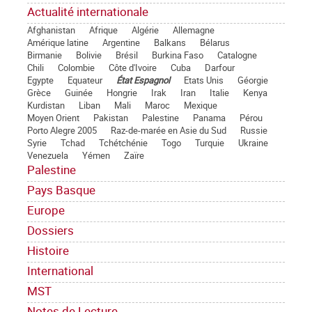
Actualité internationale
Afghanistan
Afrique
Algérie
Allemagne
Amérique latine
Argentine
Balkans
Bélarus
Birmanie
Bolivie
Brésil
Burkina Faso
Catalogne
Chili
Colombie
Côte d'Ivoire
Cuba
Darfour
Egypte
Equateur
État Espagnol
Etats Unis
Géorgie
Grèce
Guinée
Hongrie
Irak
Iran
Italie
Kenya
Kurdistan
Liban
Mali
Maroc
Mexique
Moyen Orient
Pakistan
Palestine
Panama
Pérou
Porto Alegre 2005
Raz-de-marée en Asie du Sud
Russie
Syrie
Tchad
Tchétchénie
Togo
Turquie
Ukraine
Venezuela
Yémen
Zaïre
Palestine
Pays Basque
Europe
Dossiers
Histoire
International
MST
Notes de Lecture