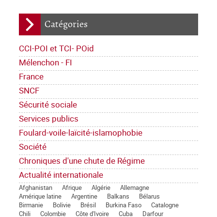
Catégories
CCI-POI et TCI- POid
Mélenchon - FI
France
SNCF
Sécurité sociale
Services publics
Foulard-voile-laïcité-islamophobie
Société
Chroniques d'une chute de Régime
Actualité internationale
Afghanistan
Afrique
Algérie
Allemagne
Amérique latine
Argentine
Balkans
Bélarus
Birmanie
Bolivie
Brésil
Burkina Faso
Catalogne
Chili
Colombie
Côte d'Ivoire
Cuba
Darfour