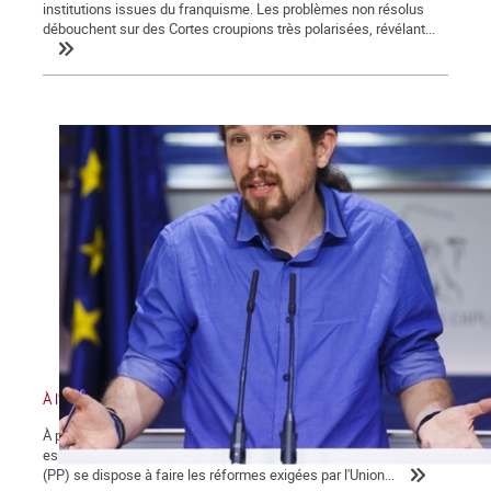
institutions issues du franquisme. Les problèmes non résolus
débouchent sur des Cortes croupions très polarisées, révélant...
À l’épreuve du pacte P.P – P.S.O.E
À peine investi, grâce à l'appui du Partido socialista obrero
español (PSOE), le gouvernement minoritaire du Partido Popular
(PP) se dispose à faire les réformes exigées par l'Union...