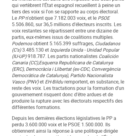
qui vertèbrent l'État espagnol recueillent à peine un
tiers des voix si l'on se rapporte au corps électoral.
Le
PP
n'obtient que 7.182.003 voix, et le
PSOE
5.506.860, sur 36,5 millions d'électeurs inscrits. Les
voix restantes se répartissent entre une dizaine de
partis, eux-mêmes issus de coalitions multiples.
Podemos
obtient 5.165.399 suffrages,
Ciudadanos
(C's)
3.485.130 et
Izquierda Unida - Unidad Popular
(IU-UP)
918.787. Les partis nationalistes
Coalición
Canaria (CC)
,
Esquerra Republicana de Catalunya
(ERC)
,
Democràcia i Llibertat (ex-CDC, Convergència
Democràtica de Catalunya)
,
Partido Nacionalista
Vasco (PNV)
et
EH-Bildu
remportent, en substance, le
reste des voix. Les tractations pour la formation d'un
gouvernement risquent donc d'être ardues et de
produire la rupture avec les électorats respectifs des
différentes formations.
Depuis les dernières élections législatives le PP a
perdu 3.600.000 voix et le PSOE 1.500.000. Ils
obtiennent ainsi la réponse à une politique dirigée