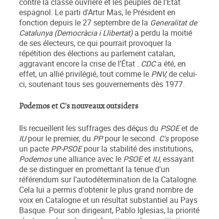
contre la classe ouvrière et les peuples de l'État
espagnol. Le parti d'Artur Mas, le Président en
fonction depuis le 27 septembre de la
Generalitat de
Catalunya (Democràcia i Llibertat)
a perdu la moitié
de ses électeurs, ce qui pourrait provoquer la
répétition des élections au parlement catalan,
aggravant encore la crise de l'État .
CDC
a été, en
effet, un allié privilégié, tout comme le
PNV,
de celui-
ci, soutenant tous ses gouvernements dès 1977.
Podemos et C's nouveaux outsiders
Ils recueillent les suffrages des déçus du
PSOE
et de
IU
pour le premier, du
PP
pour le second.
C's
propose
un pacte
PP-PSOE
pour la stabilité des institutions,
Podemos
une alliance avec le
PSOE
et
IU
, essayant
de se distinguer en promettant la tenue d'un
référendum sur l'autodétermination de la Catalogne.
Cela lui a permis d'obtenir le plus grand nombre de
voix en Catalogne et un résultat substantiel au Pays
Basque. Pour son dirigeant, Pablo Iglesias, la priorité