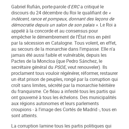
Gabriel Rufián, porte-parole d'
ERC
a critiqué le
discours du 24 décembre du Roi le qualifiant de
«
indécent, rance et pompeux, donnant des leçons de
démocratie depuis un salon de son palais »
. Le Roi a
appelé à la concorde et au consensus pour
empêcher le démembrement de l'État mis en péril
par la sécession en Catalogne. Tous volent, en effet,
au secours de la monarchie dans l'impasse. Elle n'a
jamais été aussi faible et vulnérable, depuis les
Pactes de la Moncloa (que Pedro Sánchez, le
secrétaire général du
PSOE
, veut renouveler). Ils
proclament tous vouloir régénérer, réformer, restaurer
un état prison de peuples, rongé par la corruption qui
croît sans limites, sécrété par la monarchie héritière
du franquisme. Ce fléau a infesté tous les partis qui
ont gouverné à tous les échelons. Des municipalités
aux régions autonomes et leurs parlements
croupions - à l'image des Cortés de Madrid -, tous en
sont atteints.
La corruption lamine tous les partis politiques qui