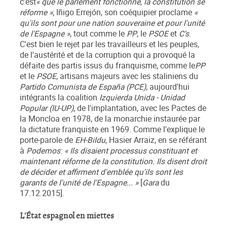
c'est
« que le parlement fonctionne, la constitution se
réforme »
; Iñigo Errejón, son coéquipier proclame
«
qu'ils sont pour une nation souveraine et pour l'unité
de l'Espagne »
, tout comme le
PP
, le
PSOE
et
C's
.
C'est bien le rejet par les travailleurs et les peuples,
de l'austérité et de la corruption qui a provoqué la
défaite des partis issus du franquisme, comme le
PP
et le
PSOE
, artisans majeurs avec les staliniens du
Partido Comunista de España (PCE)
, aujourd'hui
intégrants la coalition
Izquierda Unida - Unidad
Popular (IU-UP)
, de l'implantation, avec les Pactes de
la Moncloa en 1978, de la monarchie instaurée par
la dictature franquiste en 1969. Comme l'explique le
porte-parole de
EH-Bildu
, Hasier Arraiz, en se référant
à
Podemos
:
« Ils disaient processus constituant et
maintenant réforme de la constitution. Ils disent droit
de décider et affirment d'emblée qu'ils sont les
garants de l'unité de l'Espagne... »
[
Gara
du
17.12.2015].
L'État espagnol en miettes