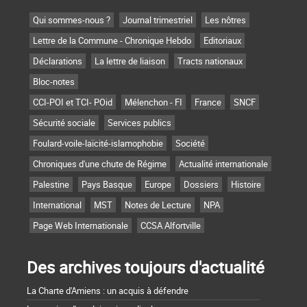
Qui sommes-nous ?
Journal trimestriel
Les nôtres
Lettre de la Commune - Chronique Hebdo
Editoriaux
Déclarations
La lettre de liaison
Tracts nationaux
Bloc-notes
CCI-POI et TCI- POid
Mélenchon - FI
France
SNCF
Sécurité sociale
Services publics
Foulard-voile-laïcité-islamophobie
Société
Chroniques d'une chute de Régime
Actualité internationale
Palestine
Pays Basque
Europe
Dossiers
Histoire
International
MST
Notes de Lecture
NPA
Page Web Internationale
CCSA Alfortville
Des archives toujours d'actualité
La Charte d'Amiens : un acquis à défendre