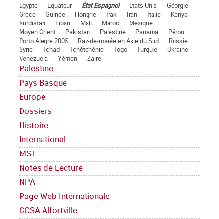
Egypte
Equateur
État Espagnol
Etats Unis
Géorgie
Grèce
Guinée
Hongrie
Irak
Iran
Italie
Kenya
Kurdistan
Liban
Mali
Maroc
Mexique
Moyen Orient
Pakistan
Palestine
Panama
Pérou
Porto Alegre 2005
Raz-de-marée en Asie du Sud
Russie
Syrie
Tchad
Tchétchénie
Togo
Turquie
Ukraine
Venezuela
Yémen
Zaïre
Palestine
Pays Basque
Europe
Dossiers
Histoire
International
MST
Notes de Lecture
NPA
Page Web Internationale
CCSA Alfortville