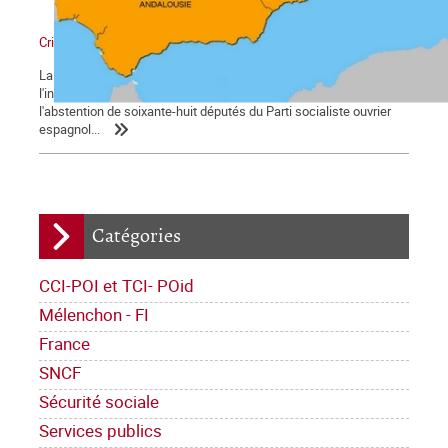
Crise de la Monarchie espagnole : La brèche
La crise politique de l'État espagnol monte d'un cran avec
l'investiture du président sortant, Mariano Rajoy, grâce à
l'abstention de soixante-huit députés du Parti socialiste ouvrier
espagnol...
Catégories
CCI-POI et TCI- POid
Mélenchon - FI
France
SNCF
Sécurité sociale
Services publics