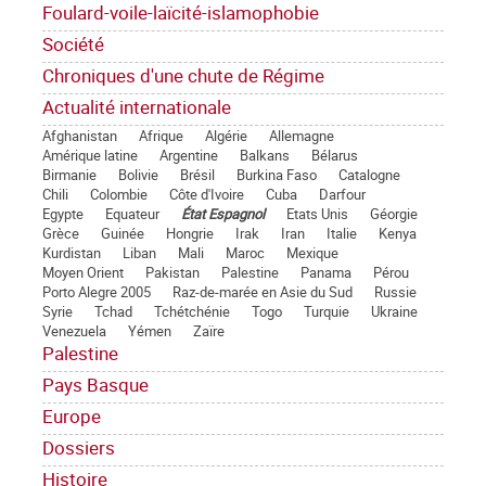
Foulard-voile-laïcité-islamophobie
Société
Chroniques d'une chute de Régime
Actualité internationale
Afghanistan
Afrique
Algérie
Allemagne
Amérique latine
Argentine
Balkans
Bélarus
Birmanie
Bolivie
Brésil
Burkina Faso
Catalogne
Chili
Colombie
Côte d'Ivoire
Cuba
Darfour
Egypte
Equateur
État Espagnol
Etats Unis
Géorgie
Grèce
Guinée
Hongrie
Irak
Iran
Italie
Kenya
Kurdistan
Liban
Mali
Maroc
Mexique
Moyen Orient
Pakistan
Palestine
Panama
Pérou
Porto Alegre 2005
Raz-de-marée en Asie du Sud
Russie
Syrie
Tchad
Tchétchénie
Togo
Turquie
Ukraine
Venezuela
Yémen
Zaïre
Palestine
Pays Basque
Europe
Dossiers
Histoire