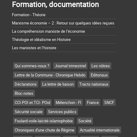
Formation, documentation
Formation - Théorie
Marxisme économie – 2 : Retour sur quelques idées reçues
La compréhension marxiste de l’économie
Théologie et idéalisme en Histoire
Les marxistes et l’histoire
Qui sommes-nous ?
Journal trimestriel
Les nôtres
Lettre de la Commune - Chronique Hebdo
Editoriaux
Déclarations
La lettre de liaison
Tracts nationaux
Bloc-notes
CCI-POI et TCI- POid
Mélenchon - FI
France
SNCF
Sécurité sociale
Services publics
Foulard-voile-laïcité-islamophobie
Société
Chroniques d'une chute de Régime
Actualité internationale