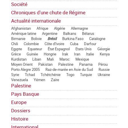
Société
Chroniques d'une chute de Régime
Actualité internationale
Afghanistan
Afrique
Algérie
Allemagne
Amérique latine
Argentine
Balkans
Bélarus
Birmanie
Bolivie
Brésil
Burkina Faso
Catalogne
Chili
Colombie
Côte d'Ivoire
Cuba
Darfour
Egypte
Equateur
État Espagnol
Etats Unis
Géorgie
Grèce
Guinée
Hongrie
Irak
Iran
Italie
Kenya
Kurdistan
Liban
Mali
Maroc
Mexique
Moyen Orient
Pakistan
Palestine
Panama
Pérou
Porto Alegre 2005
Raz-de-marée en Asie du Sud
Russie
Syrie
Tchad
Tchétchénie
Togo
Turquie
Ukraine
Venezuela
Yémen
Zaïre
Palestine
Pays Basque
Europe
Dossiers
Histoire
International