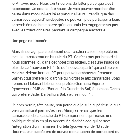
le PT avec nous. Nous continuerons de lutter parce que c'est
nécessaire. Je sors la tête haute. Je vais pouvoir marcher tête
haute dans mon université et partout ailleurs... tandis que des
camarades aujourd'hui députés ne peuvent plus participer à leurs
assemblées de base parce qu'ils ont trahi les engagements pris
avec les fonctionnaires pendant la campagne électorale.
Une page est tournée
Mais il ne s'agit pas seulement des fonctionnaires. Le problème,
c'est la transformation brutale du PT. Ce n'est pas par hasard si
nous sommes ici, dans cet hôtel cinq étoiles, c'est une image de
plus de ce " nouveau PT ". De ce " nouveau parti " qui préfère voir
Heloisa Helena hors du PT pour pouvoir embrasser Roseana
Sarney ; qui préfère l'oligarchie du Nordeste aux camarades Joao
Fontes et Heloisa Helena ; qui préfère Germano Rigotto
(gouverneur PMB de l'Etat du Rio Grande do Sul) à Luciana Genro,
qui préfère Jader Barbalho à Baba au sein du PT.
Je sors serein, tête haute, non parce que je suis supérieur, je suis
bien un militant parmi d'autres. Mais j'aimerais que les
camarades de la gauche du PT comprennent qu'il existe une
politique de plus en plus accentuée d'adhésions qui permet
l'intégration d'un Flamarion Portela (gouverneur de l'Etat de
Roraima, sur qui pèsent de graves accusations de corruption) ou