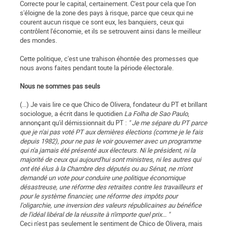
Correcte pour le capital, certainement. C'est pour cela que l'on
s'éloigne de la zone des pays à risque, parce que ceux qui ne
courent aucun risque ce sont eux, les banquiers, ceux qui
contrôlent l'économie, et ils se setrouvent ainsi dans le meilleur
des mondes.
Cette politique, c'est une trahison éhontée des promesses que
nous avons faites pendant toute la période électorale.
Nous ne sommes pas seuls
(...) Je vais lire ce que Chico de Olivera, fondateur du PT et brillant
sociologue, a écrit dans le quotidien
La Folha de Sao Paulo
,
annonçant qu'il démissionnait du PT :
" Je me sépare du PT parce
que je n'ai pas voté PT aux dernières élections (comme je le fais
depuis 1982), pour ne pas le voir gouverner avec un programme
qui n'a jamais été présenté aux électeurs. Ni le président, ni la
majorité de ceux qui aujourd'hui sont ministres, ni les autres qui
ont été élus à la Chambre des députés ou au Sénat, ne m'ont
demandé un vote pour conduire une politique économique
désastreuse, une réforme des retraites contre les travailleurs et
pour le système financier, une réforme des impôts pour
l'oligarchie, une inversion des valeurs républicaines au bénéfice
de l'idéal libéral de la réussite à n'importe quel prix... "
Ceci n'est pas seulement le sentiment de Chico de Olivera, mais