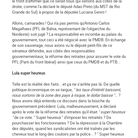
le front d'affirmer que ce serait nous qui serions aux côtés de la
droite, comme l'a déclaré le député Adao Preto (du MST de Rio
Grande do Sul) à propos de la députée Luciana Genro !
Allons, camarades ! Qui n'a pas permis qu'Antonio Carlos
Magalhaes (PFL de Bahia, représentant de l'oligarchie du
Nordeste) soit jugé ? La responsabilité en incombe au palais du
gouvernement, tout ceci a été négocié avec le PMDB. En échange
de son sauvetage, nous avons vu le député petit-fils de ce
sénateur défendre, aux côtés des responsables
gouvernementaux, la réforme des retraites pour assurer le vote du
PFL (Parti du front libéral) ainsi que ceux du PMDB et du PTB...
Lula super heureux
Telle est la réalité des faits... et ça ne s'arrête pas là. De quelle
politique économique on se targue,
" les taux d'intérêt baissent,
nous sortons de la zone des pays à risque, le dollar baisse "
... ?
Nous avons déjà entendu ce discours dans la bouche du
gouvernement précédent. Lula, malheureusement, a déclaré
après le vote de la réforme des retraites qu'il était
" super heureux
"
de ce vote. " Super heureux " d'imposer les retraités ? De
pourchasser les fonctionnaires ? De la répression à la Chambre
des députés, quand les syndicalistes ont été traînés par les
cheveux tout le long des couloirs par la police... ? " Super heureux