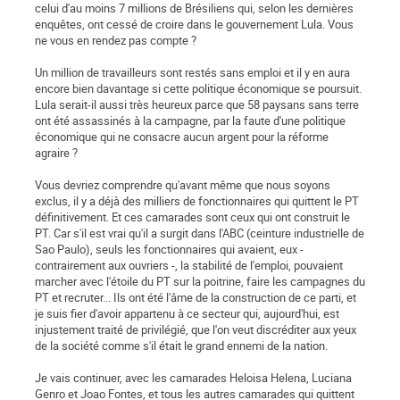
celui d'au moins 7 millions de Brésiliens qui, selon les dernières
enquêtes, ont cessé de croire dans le gouvernement Lula. Vous
ne vous en rendez pas compte ?
Un million de travailleurs sont restés sans emploi et il y en aura
encore bien davantage si cette politique économique se poursuit.
Lula serait-il aussi très heureux parce que 58 paysans sans terre
ont été assassinés à la campagne, par la faute d'une politique
économique qui ne consacre aucun argent pour la réforme
agraire ?
Vous devriez comprendre qu'avant même que nous soyons
exclus, il y a déjà des milliers de fonctionnaires qui quittent le PT
définitivement. Et ces camarades sont ceux qui ont construit le
PT. Car s'il est vrai qu'il a surgit dans l'ABC (ceinture industrielle de
Sao Paulo), seuls les fonctionnaires qui avaient, eux -
contrairement aux ouvriers -, la stabilité de l'emploi, pouvaient
marcher avec l'étoile du PT sur la poitrine, faire les campagnes du
PT et recruter... Ils ont été l'âme de la construction de ce parti, et
je suis fier d'avoir appartenu à ce secteur qui, aujourd'hui, est
injustement traité de privilégié, que l'on veut discréditer aux yeux
de la société comme s'il était le grand ennemi de la nation.
Je vais continuer, avec les camarades Heloisa Helena, Luciana
Genro et Joao Fontes, et tous les autres camarades qui quittent