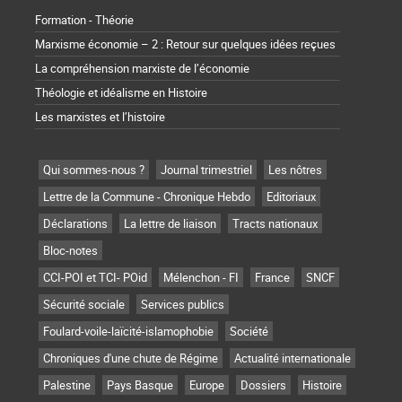
Formation - Théorie
Marxisme économie – 2 : Retour sur quelques idées reçues
La compréhension marxiste de l’économie
Théologie et idéalisme en Histoire
Les marxistes et l’histoire
Qui sommes-nous ?
Journal trimestriel
Les nôtres
Lettre de la Commune - Chronique Hebdo
Editoriaux
Déclarations
La lettre de liaison
Tracts nationaux
Bloc-notes
CCI-POI et TCI- POid
Mélenchon - FI
France
SNCF
Sécurité sociale
Services publics
Foulard-voile-laïcité-islamophobie
Société
Chroniques d'une chute de Régime
Actualité internationale
Palestine
Pays Basque
Europe
Dossiers
Histoire