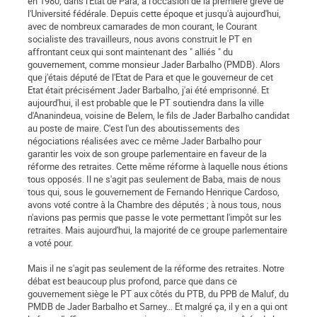
en 1980, dans l'Etat de Para, à l'occasion de la première grève de
l'Université fédérale. Depuis cette époque et jusqu'à aujourd'hui,
avec de nombreux camarades de mon courant, le Courant
socialiste des travailleurs, nous avons construit le PT en
affrontant ceux qui sont maintenant des " alliés " du
gouvernement, comme monsieur Jader Barbalho (PMDB). Alors
que j'étais député de l'Etat de Para et que le gouverneur de cet
Etat était précisément Jader Barbalho, j'ai été emprisonné. Et
aujourd'hui, il est probable que le PT soutiendra dans la ville
d'Ananindeua, voisine de Belem, le fils de Jader Barbalho candidat
au poste de maire. C'est l'un des aboutissements des
négociations réalisées avec ce même Jader Barbalho pour
garantir les voix de son groupe parlementaire en faveur de la
réforme des retraites. Cette même réforme à laquelle nous étions
tous opposés. Il ne s'agit pas seulement de Baba, mais de nous
tous qui, sous le gouvernement de Fernando Henrique Cardoso,
avons voté contre à la Chambre des députés ; à nous tous, nous
n'avions pas permis que passe le vote permettant l'impôt sur les
retraites. Mais aujourd'hui, la majorité de ce groupe parlementaire
a voté pour.
Mais il ne s'agit pas seulement de la réforme des retraites. Notre
débat est beaucoup plus profond, parce que dans ce
gouvernement siège le PT aux côtés du PTB, du PPB de Maluf, du
PMDB de Jader Barbalho et Sarney... Et malgré ça, il y en a qui ont