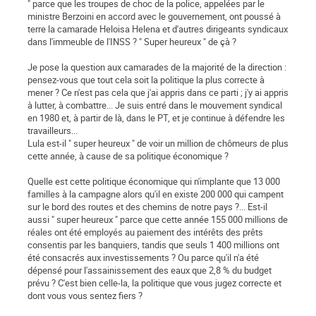
" parce que les troupes de choc de la police, appelées par le
ministre Berzoini en accord avec le gouvernement, ont poussé à
terre la camarade Heloisa Helena et d'autres dirigeants syndicaux
dans l'immeuble de l'INSS ? " Super heureux " de çà ?
Je pose la question aux camarades de la majorité de la direction :
pensez-vous que tout cela soit la politique la plus correcte à
mener ? Ce n'est pas cela que j'ai appris dans ce parti ; j'y ai appris
à lutter, à combattre... Je suis entré dans le mouvement syndical
en 1980 et, à partir de là, dans le PT, et je continue à défendre les
travailleurs...
Lula est-il " super heureux " de voir un million de chômeurs de plus
cette année, à cause de sa politique économique ?
Quelle est cette politique économique qui n'implante que 13 000
familles à la campagne alors qu'il en existe 200 000 qui campent
sur le bord des routes et des chemins de notre pays ?... Est-il
aussi " super heureux " parce que cette année 155 000 millions de
réales ont été employés au paiement des intérêts des prêts
consentis par les banquiers, tandis que seuls 1 400 millions ont
été consacrés aux investissements ? Ou parce qu'il n'a été
dépensé pour l'assainissement des eaux que 2,8 % du budget
prévu ? C'est bien celle-la, la politique que vous jugez correcte et
dont vous vous sentez fiers ?