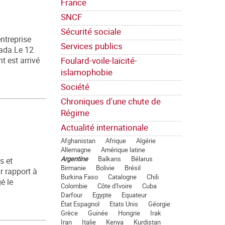
France
SNCF
Sécurité sociale
ntreprise
Services publics
rada.Le 12
Foulard-voile-laïcité-
t est arrivé
islamophobie
Société
Chroniques d'une chute de
Régime
Actualité internationale
Afghanistan
Afrique
Algérie
Allemagne
Amérique latine
Argentine
Balkans
Bélarus
s et
Birmanie
Bolivie
Brésil
r rapport à
Burkina Faso
Catalogne
Chili
é le
Colombie
Côte d'Ivoire
Cuba
Darfour
Egypte
Equateur
État Espagnol
Etats Unis
Géorgie
Grèce
Guinée
Hongrie
Irak
Iran
Italie
Kenya
Kurdistan