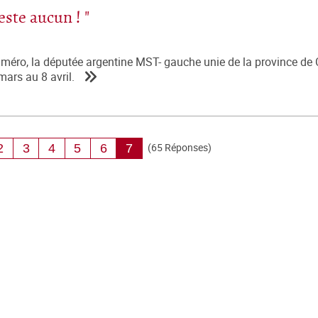
reste aucun ! "
éro, la députée argentine MST- gauche unie de la province de
ars au 8 avril.
(65 Réponses)
2
3
4
5
6
7