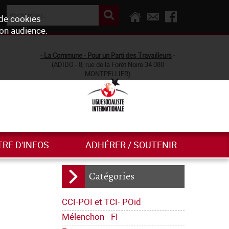
 de cookies
son audience.
- La Commune - Pour un Parti des Travailleurs
-
(ADIDO - 8, rue de la Forêt Noire 34 080
MONTPELLIER)
TRE D'INFOS
ADHÉRER / SOUTENIR
Catégories
CCI-POI et TCI- POid
Mélenchon - FI