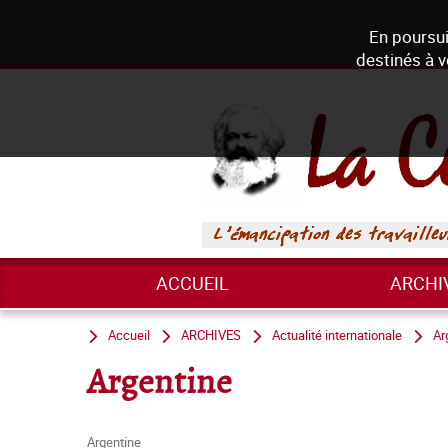
En poursui
destinés à v
ACCUEIL
ARCHI
Accueil
ARCHIVES
Actualité internationale
Ar
Argentine
Argentine