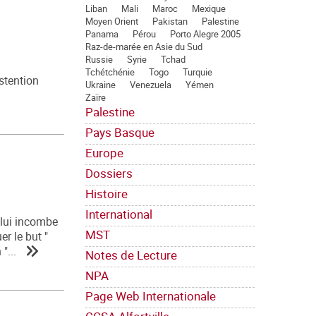
Liban
Mali
Maroc
Mexique
Moyen Orient
Pakistan
Palestine
Panama
Pérou
Porto Alegre 2005
Raz-de-marée en Asie du Sud
Russie
Syrie
Tchad
Tchétchénie
Togo
Turquie
bstention
Ukraine
Venezuela
Yémen
Zaïre
Palestine
Pays Basque
Europe
Dossiers
Histoire
International
l lui incombe
MST
er le but "
"...
Notes de Lecture
NPA
Page Web Internationale