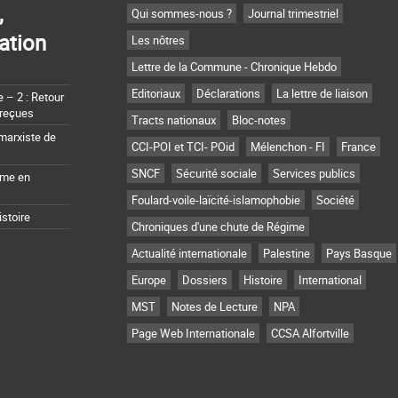
,
Qui sommes-nous ?
Journal trimestriel
ation
Les nôtres
Lettre de la Commune - Chronique Hebdo
Editoriaux
Déclarations
La lettre de liaison
– 2 : Retour
 reçues
Tracts nationaux
Bloc-notes
marxiste de
CCI-POI et TCI- POid
Mélenchon - FI
France
SNCF
Sécurité sociale
Services publics
sme en
Foulard-voile-laïcité-islamophobie
Société
istoire
Chroniques d'une chute de Régime
Actualité internationale
Palestine
Pays Basque
Europe
Dossiers
Histoire
International
MST
Notes de Lecture
NPA
Page Web Internationale
CCSA Alfortville