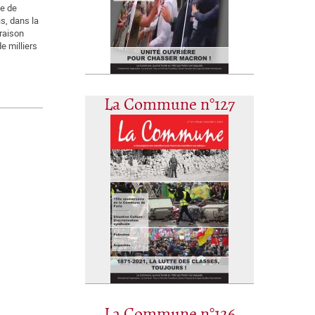
ce de
s, dans la
 raison
e milliers
La Commune n°127
La Commune n°126