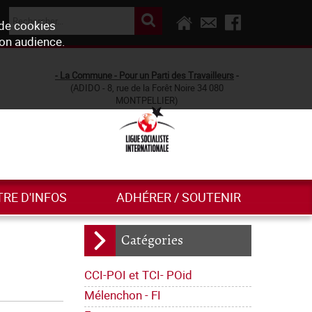
 de cookies
son audience.
- La Commune - Pour un Parti des Travailleurs
-
(ADIDO - 8, rue de la Forêt Noire 34 080
MONTPELLIER)
TRE D'INFOS
ADHÉRER / SOUTENIR
Catégories
CCI-POI et TCI- POid
Mélenchon - FI