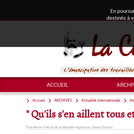
En poursui
destinés à v
ACCUEIL
ARCHI
Accueil
ARCHIVES
Actualité internationale
Ar
" Qu'ils s'en aillent tous e
Tournée en France de la députée argentine Liliana Oliveiro