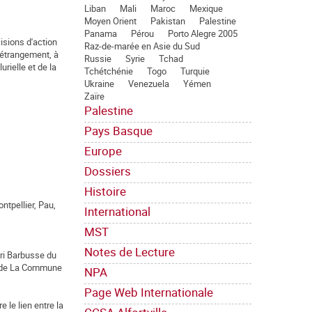
Liban
Mali
Maroc
Mexique
Moyen Orient
Pakistan
Palestine
Panama
Pérou
Porto Alegre 2005
isions d'action
Raz-de-marée en Asie du Sud
e étrangement, à
Russie
Syrie
Tchad
urielle et de la
Tchétchénie
Togo
Turquie
Ukraine
Venezuela
Yémen
Zaïre
Palestine
Pays Basque
Europe
Dossiers
Histoire
ntpellier, Pau,
International
MST
Notes de Lecture
enri Barbusse du
n de La Commune
NPA
Page Web Internationale
 le lien entre la