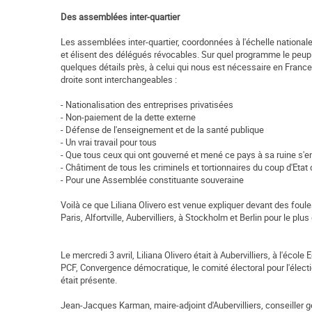
Des assemblées inter-quartier
Les assemblées inter-quartier, coordonnées à l'échelle nationale
et élisent des délégués révocables. Sur quel programme le peuple 
quelques détails près, à celui qui nous est nécessaire en France, 
droite sont interchangeables :
- Nationalisation des entreprises privatisées
- Non-paiement de la dette externe
- Défense de l'enseignement et de la santé publique
- Un vrai travail pour tous
- Que tous ceux qui ont gouverné et mené ce pays à sa ruine s'en
- Châtiment de tous les criminels et tortionnaires du coup d'Etat 
- Pour une Assemblée constituante souveraine
Voilà ce que Liliana Olivero est venue expliquer devant des foul
Paris, Alfortville, Aubervilliers, à Stockholm et Berlin pour le plus
Le mercredi 3 avril, Liliana Olivero était à Aubervilliers, à l'écol
PCF, Convergence démocratique, le comité électoral pour l'él
était présente.
Jean-Jacques Karman, maire-adjoint d'Aubervilliers, conseiller gén