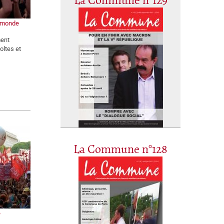
La Commune n°129
e monde
ment
oltes et
La Commune n°128
e