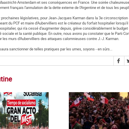
de Maastricht-Amsterdam et ses conséquences en France. Une soirée chaleureuse 
nt français l'annulation de la dette externe de l'Argentine et de tous les peuple
x prochaines législatives, pour Jean-Jacques Karman dans la 3e circonscription 
nt du PCF et maire d'Aubervilliers est le créateur du forfait hospitalier lorsqu'il 
hospitalier, qui n'a cessé d'augmenter depuis, grève considérablement le budge
té sociale et la santé publique. En outre, nous avons pu constater que le Parti 
ur les murs d'Aubervilliers des attaques calomnieuses contre J.-J. Karman.
 saura sanctionner de telles pratiques par les urnes, soyons - en sûrs...
tine