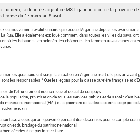
 numéro, la députée argentine MST- gauche unie de la province de
 France du 17 mars au 8 avril.
enjeux du mouvement révolutionnaire qui secoue l'Argentine depuis les événements
 La Rua. Elle a également expliqué comment, dans toutes les villes du pays, ont
tier où les habitants, les salariés, les chômeurs, les femmes travailleuses on
stinée.
s mêmes questions ont surgi : la situation en Argentine n'est-elle pas un avant-g
i sont les responsables ? Quelles leçons pour la classe ouvrière française et d'E
acines de l'effondrement économique et social de son pays.
la population, privatisation de tous les services publics et de santé : c'est bien
monétaire international (FMI) et le paiement de la dette externe exigé par celui
nt sud-américain.
 population face à ceux qui ont gouverné pendant des décennies pour le compte des 
rruption et du bradage du patrimoine national.
 bien décidés à ne pas laisser faire.