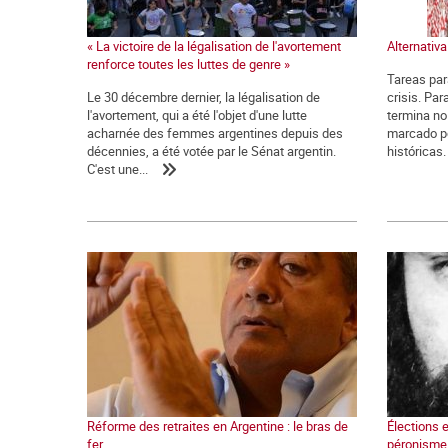
« La victoire de la légalisation de l'avortement
Alternativa
renforce toutes les luttes de genre »
Tareas par
Le 30 décembre dernier, la légalisation de
crisis. Pa
l'avortement, qui a été l'objet d'une lutte
termina no
acharnée des femmes argentines depuis des
marcado po
décennies, a été votée par le Sénat argentin.
históricas. 
C'est une...
Réforme des retraites en Argentine : le bras de
Élections 
fer
péronisme 