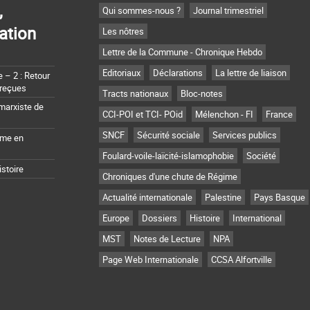
,
Qui sommes-nous ?
Journal trimestriel
ation
Les nôtres
Lettre de la Commune - Chronique Hebdo
Editoriaux
Déclarations
La lettre de liaison
– 2 : Retour
 reçues
Tracts nationaux
Bloc-notes
marxiste de
CCI-POI et TCI- POid
Mélenchon - FI
France
SNCF
Sécurité sociale
Services publics
sme en
Foulard-voile-laïcité-islamophobie
Société
istoire
Chroniques d'une chute de Régime
Actualité internationale
Palestine
Pays Basque
Europe
Dossiers
Histoire
International
MST
Notes de Lecture
NPA
Page Web Internationale
CCSA Alfortville