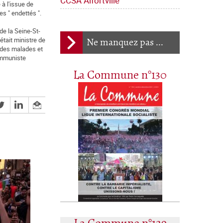
CCSA Alfortville
à l'issue de
s " endettés ".
de la Seine-St-
était ministre de
Ne manquez pas ...
t des malades et
Communiste
La Commune n°130