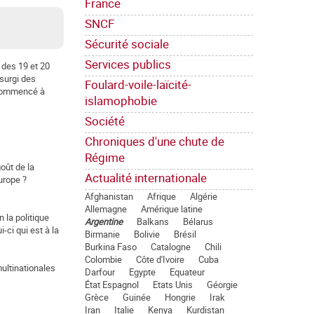
France
SNCF
Sécurité sociale
Services publics
 des 19 et 20
 surgi des
Foulard-voile-laïcité-
t commencé à
islamophobie
Société
Chroniques d'une chute de
Régime
oût de la
Actualité internationale
urope ?
Afghanistan
Afrique
Algérie
Allemagne
Amérique latine
 la politique
Argentine
Balkans
Bélarus
-ci qui est à la
Birmanie
Bolivie
Brésil
Burkina Faso
Catalogne
Chili
Colombie
Côte d'Ivoire
Cuba
multinationales
Darfour
Egypte
Equateur
État Espagnol
Etats Unis
Géorgie
Grèce
Guinée
Hongrie
Irak
Iran
Italie
Kenya
Kurdistan