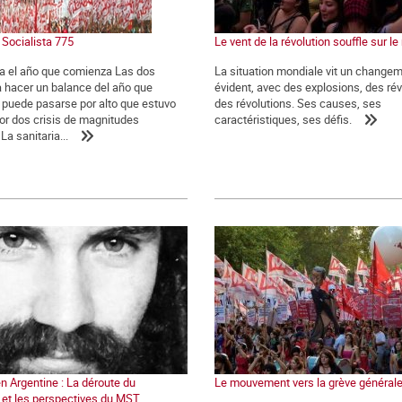
 Socialista 775
Le vent de la révolution souffle sur l
a el año que comienza Las dos
La situation mondiale vit un change
ra hacer un balance del año que
évident, avec des explosions, des rév
 puede pasarse por alto que estuvo
des révolutions. Ses causes, ses
r dos crisis de magnitudes
caractéristiques, ses défis.
La sanitaria...
en Argentine : La déroute du
Le mouvement vers la grève général
et les perspectives du MST