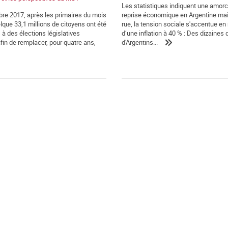
Les statistiques indiquent une amor
bre 2017, après les primaires du mois
reprise économique en Argentine mai
lque 33,1 millions de citoyens ont été
rue, la tension sociale s'accentue en
à des élections législatives
d’une inflation à 40 % : Des dizaines d
afin de remplacer, pour quatre ans,
d'Argentins...