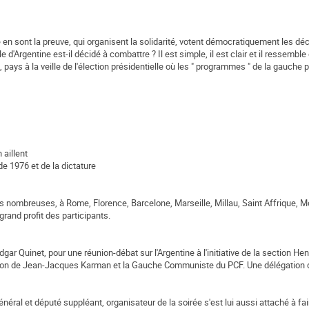
 en sont la preuve, qui organisent la solidarité, votent démocratiquement les déc
d'Argentine est-il décidé à combattre ? Il est simple, il est clair et il ressembl
pays à la veille de l'élection présidentielle où les " programmes " de la gauche pl
 aillent
de 1976 et de la dictature
es nombreuses, à Rome, Florence, Barcelone, Marseille, Millau, Saint Affrique, Mo
 grand profit des participants.
e Edgar Quinet, pour une réunion-débat sur l'Argentine à l'initiative de la section H
ection de Jean-Jacques Karman et la Gauche Communiste du PCF. Une délégatio
éral et député suppléant, organisateur de la soirée s'est lui aussi attaché à faire