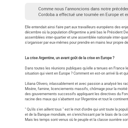
Comme nous l'annoncions dans notre précédent
Cordoba a effectué une tournée en Europe et en
Elle entendait ainsi faire part aux travailleurs européens des 
décembre où la population d'Argentine a jeté bas le Président De
assemblées inter-quartier et une assemblée nationale inter-quar
s'organiser par eux-mêmes pour prendre en mains leur propre de
La crise Argentine, un avant goût de la crise en Europe ?
Dans toutes les réunions publiques qu'elle a tenues en France le
situation qui vient en Europe ? Comment en est-on arrivé là et qu
Liliana Olivero, inlassablement et avec passion a analysé les r
Misère, famine, licenciements massifs, chômage pour la moitié de 
des gouvernements successifs appliquant les directives du Fonds 
racine des maux qui s'abattent sur l'Argentine et tout le contine
" Qu'ils s'en aillent tous " est le mot d'ordre qui unit toute la
et de la Banque mondiale, en s'enrichissant par le biais de la co
Mais les temps sont venus où le peuple et la classe ouvrière sont