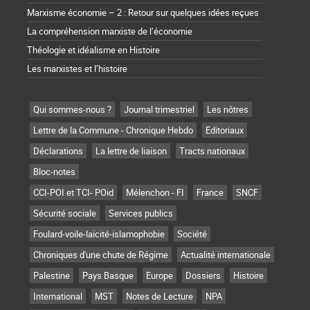
Marxisme économie – 2 : Retour sur quelques idées reçues
La compréhension marxiste de l’économie
Théologie et idéalisme en Histoire
Les marxistes et l’histoire
Qui sommes-nous ?
Journal trimestriel
Les nôtres
Lettre de la Commune - Chronique Hebdo
Editoriaux
Déclarations
La lettre de liaison
Tracts nationaux
Bloc-notes
CCI-POI et TCI- POid
Mélenchon - FI
France
SNCF
Sécurité sociale
Services publics
Foulard-voile-laïcité-islamophobie
Société
Chroniques d'une chute de Régime
Actualité internationale
Palestine
Pays Basque
Europe
Dossiers
Histoire
International
MST
Notes de Lecture
NPA