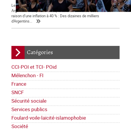
Les statistiques indiquent une amorce de reprise économique en
Argentine mais, dans la rue, la tension sociale s'accentue en
raison d’une inflation à 40 % : Des dizaines de milliers
d'Argentins...
Catégories
CCI-POI et TCI- POid
Mélenchon - FI
France
SNCF
Sécurité sociale
Services publics
Foulard-voile-laïcité-islamophobie
Société