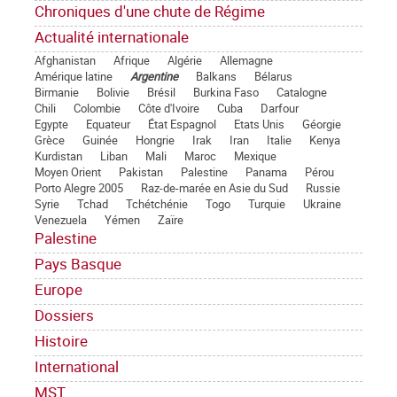
Chroniques d'une chute de Régime
Actualité internationale
Afghanistan
Afrique
Algérie
Allemagne
Amérique latine
Argentine
Balkans
Bélarus
Birmanie
Bolivie
Brésil
Burkina Faso
Catalogne
Chili
Colombie
Côte d'Ivoire
Cuba
Darfour
Egypte
Equateur
État Espagnol
Etats Unis
Géorgie
Grèce
Guinée
Hongrie
Irak
Iran
Italie
Kenya
Kurdistan
Liban
Mali
Maroc
Mexique
Moyen Orient
Pakistan
Palestine
Panama
Pérou
Porto Alegre 2005
Raz-de-marée en Asie du Sud
Russie
Syrie
Tchad
Tchétchénie
Togo
Turquie
Ukraine
Venezuela
Yémen
Zaïre
Palestine
Pays Basque
Europe
Dossiers
Histoire
International
MST