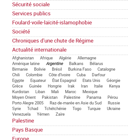
Sécurité sociale
Services publics
Foulard-voile-laïcité-islamophobie
Société
Chroniques d'une chute de Régime
Actualité internationale
Afghanistan
Afrique
Algérie
Allemagne
Amérique latine
Argentine
Balkans
Bélarus
Birmanie
Bolivie
Brésil
Burkina Faso
Catalogne
Chili
Colombie
Côte d'Ivoire
Cuba
Darfour
Egypte
Equateur
État Espagnol
Etats Unis
Géorgie
Grèce
Guinée
Hongrie
Irak
Iran
Italie
Kenya
Kurdistan
Liban
Mali
Maroc
Mexique
Moyen Orient
Pakistan
Palestine
Panama
Pérou
Porto Alegre 2005
Raz-de-marée en Asie du Sud
Russie
Syrie
Tchad
Tchétchénie
Togo
Turquie
Ukraine
Venezuela
Yémen
Zaïre
Palestine
Pays Basque
Europe