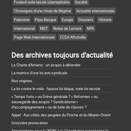
Foulard-voile-laïcité-islamophobie
Société
Chroniques d'une chute de Régime
Actualité internationale
Palestine
Pays Basque
Europe
Dossiers
Histoire
International
MST
Notes de Lecture
NPA
Page Web Internationale
CCSA Alfortville
Des archives toujours d'actualité
La Charte d'Amiens : un acquis à défendre
La matrice d'une loi anti-syndicale
Nos origines...
La loi contre le voile : fausse loi laïque, vraie loi raciste
« Temps forts » ou Grève générale ? « Reformes » ou
sauvegarde des acquis ? Syndicalisme «
d'accompagnement » ou de lutte de classes ?
Appel : Aux côtés des peuples du Proche et du Moyen-Orient
Grossière provocation
Argumentaire pour le "NON" à la Constitution européenne le