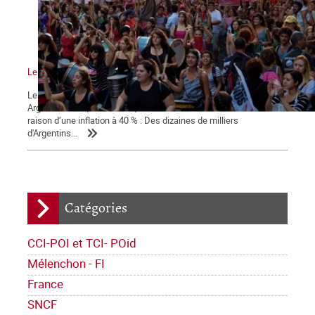
Le mouvement vers la grève générale
Les statistiques indiquent une amorce de reprise économique en
Argentine mais, dans la rue, la tension sociale s'accentue en
raison d’une inflation à 40 % : Des dizaines de milliers
d'Argentins...
Catégories
CCI-POI et TCI- POid
Mélenchon - FI
France
SNCF