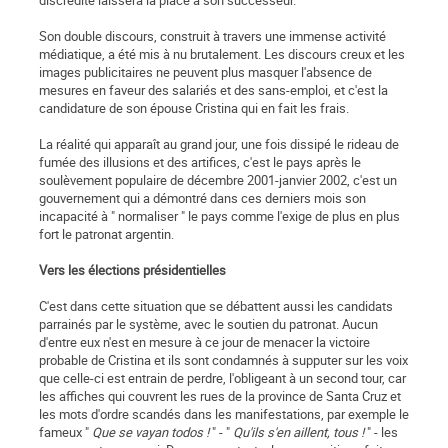
discrédité laissera la place à son successeur.
Son double discours, construit à travers une immense activité
médiatique, a été mis à nu brutalement. Les discours creux et les
images publicitaires ne peuvent plus masquer l'absence de
mesures en faveur des salariés et des sans-emploi, et c'est la
candidature de son épouse Cristina qui en fait les frais.
La réalité qui apparaît au grand jour, une fois dissipé le rideau de
fumée des illusions et des artifices, c'est le pays après le
soulèvement populaire de décembre 2001-janvier 2002, c'est un
gouvernement qui a démontré dans ces derniers mois son
incapacité à " normaliser " le pays comme l'exige de plus en plus
fort le patronat argentin.
Vers les élections présidentielles
C'est dans cette situation que se débattent aussi les candidats
parrainés par le système, avec le soutien du patronat. Aucun
d'entre eux n'est en mesure à ce jour de menacer la victoire
probable de Cristina et ils sont condamnés à supputer sur les voix
que celle-ci est entrain de perdre, l'obligeant à un second tour, car
les affiches qui cou­vrent les rues de la province de Santa Cruz et
les mots d'ordre scandés dans les manifestations, par exemple le
fameux "
Que se vayan todos !
" - "
Qu'ils s'en aillent, tous !
" - les