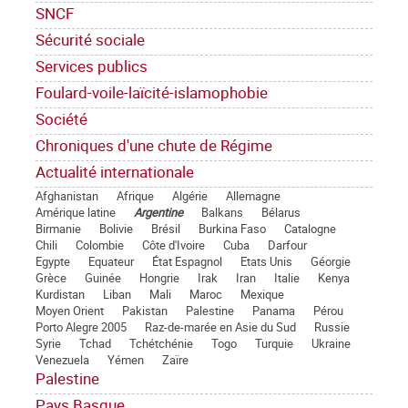
SNCF
Sécurité sociale
Services publics
Foulard-voile-laïcité-islamophobie
Société
Chroniques d'une chute de Régime
Actualité internationale
Afghanistan
Afrique
Algérie
Allemagne
Amérique latine
Argentine
Balkans
Bélarus
Birmanie
Bolivie
Brésil
Burkina Faso
Catalogne
Chili
Colombie
Côte d'Ivoire
Cuba
Darfour
Egypte
Equateur
État Espagnol
Etats Unis
Géorgie
Grèce
Guinée
Hongrie
Irak
Iran
Italie
Kenya
Kurdistan
Liban
Mali
Maroc
Mexique
Moyen Orient
Pakistan
Palestine
Panama
Pérou
Porto Alegre 2005
Raz-de-marée en Asie du Sud
Russie
Syrie
Tchad
Tchétchénie
Togo
Turquie
Ukraine
Venezuela
Yémen
Zaïre
Palestine
Pays Basque