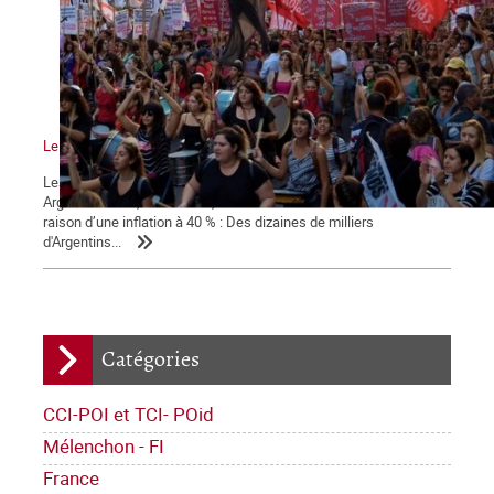
Le mouvement vers la grève générale
Les statistiques indiquent une amorce de reprise économique en
Argentine mais, dans la rue, la tension sociale s'accentue en
raison d’une inflation à 40 % : Des dizaines de milliers
d'Argentins...
Catégories
CCI-POI et TCI- POid
Mélenchon - FI
France