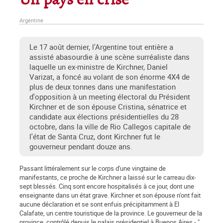
Un pays en crise
Argentine
Le 17 août dernier, l'Argentine tout entière a
assisté abasourdie à une scène surréaliste dans
laquelle un ex-ministre de Kirchner, Daniel
Varizat, a foncé au volant de son énorme 4X4 de
plus de deux tonnes dans une manifestation
d'opposition à un meeting électoral du Président
Kirchner et de son épouse Cristina, sénatrice et
candidate aux élections présidentielles du 28
octobre, dans la ville de Rio Callegos capitale de
l'état de Santa Cruz, dont Kirchner fut le
gouverneur pendant douze ans.
Passant littéralement sur le corps d'une vingtaine de
manifestants, ce proche de Kirchner a laissé sur le carreau dix-
sept blessés. Cinq sont encore hospitalisés à ce jour, dont une
enseignante dans un état grave. Kirchner et son épouse n'ont fait
aucune déclaration et se sont enfuis précipitamment à El
Calafate, un centre touristique de la province. Le gouverneur de la
province, contrôlé depuis le palais présidentiel à Buenos Aires - "