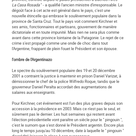
La Casa Rosada
" - a qualifié l'ancien ministre d'irresponsable. Le
dé­goût face à cet acte est général dans le pays, c'est une
nouvelle étincelle qui embrase le soulèvement populaire dans la
province de Santa Cruz. Tout le pays voit comment Kirchner et
ses amis, fonctionnaires et partisans, gouvernent de manière
dictatoriale et en toute impunité. Mais rien ne sera plus comme
avant dans cette province lointaine de la Patagonie. Le rejet de ce
crime s'est propagé comme une onde de choc dans tout
l'Argentine, frappant de plein fouet le Président et son épouse.
l'ombre de l'Argentinazo
Le spectre du soulèvement populaire des 19 et 20 décembre
2001 a contraint la justice à maintenir en prison Daniel Varizat, à
démissionner le chef de la police Wilfredo Roque, tandis que le
gouverneur Daniel Peralta accordait des augmentations de
salaires aux enseignants.
Pour Kirchner, cet événement est l'un des plus graves depuis son
accession à la présidence en 2003. Mais ce n'est pas le seul, et
sûrement pas le dernier. Les huit semaines qui restent avant
l'élection présidentielle vont paraître un siècle pour le " pingouin ",
c'est le surnom que s'est donné le Président argentin. Encore plus
long le temps jusqu'au 10 décembre, date à laquelle le " pingouin "