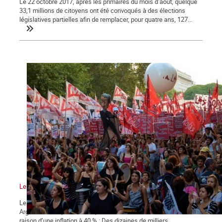
Le 22 octobre 2017, après les primaires du mois d’août, quelque
33,1 millions de citoyens ont été convoqués à des élections
législatives partielles afin de remplacer, pour quatre ans, 127...
Le mouvement vers la grève générale
Les statistiques indiquent une amorce de reprise économique en
Argentine mais, dans la rue, la tension sociale s'accentue en
raison d’une inflation à 40 % : Des dizaines de milliers