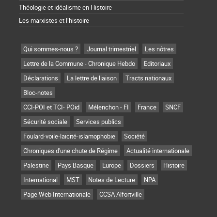
Théologie et idéalisme en Histoire
Les marxistes et l’histoire
Qui sommes-nous ?
Journal trimestriel
Les nôtres
Lettre de la Commune - Chronique Hebdo
Editoriaux
Déclarations
La lettre de liaison
Tracts nationaux
Bloc-notes
CCI-POI et TCI- POid
Mélenchon - FI
France
SNCF
Sécurité sociale
Services publics
Foulard-voile-laïcité-islamophobie
Société
Chroniques d'une chute de Régime
Actualité internationale
Palestine
Pays Basque
Europe
Dossiers
Histoire
International
MST
Notes de Lecture
NPA
Page Web Internationale
CCSA Alfortville