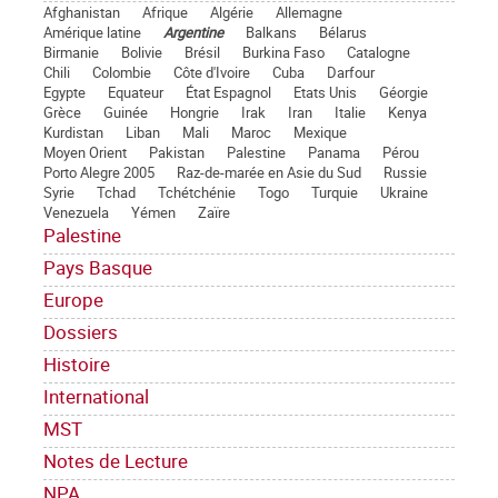
Afghanistan
Afrique
Algérie
Allemagne
Amérique latine
Argentine
Balkans
Bélarus
Birmanie
Bolivie
Brésil
Burkina Faso
Catalogne
Chili
Colombie
Côte d'Ivoire
Cuba
Darfour
Egypte
Equateur
État Espagnol
Etats Unis
Géorgie
Grèce
Guinée
Hongrie
Irak
Iran
Italie
Kenya
Kurdistan
Liban
Mali
Maroc
Mexique
Moyen Orient
Pakistan
Palestine
Panama
Pérou
Porto Alegre 2005
Raz-de-marée en Asie du Sud
Russie
Syrie
Tchad
Tchétchénie
Togo
Turquie
Ukraine
Venezuela
Yémen
Zaïre
Palestine
Pays Basque
Europe
Dossiers
Histoire
International
MST
Notes de Lecture
NPA