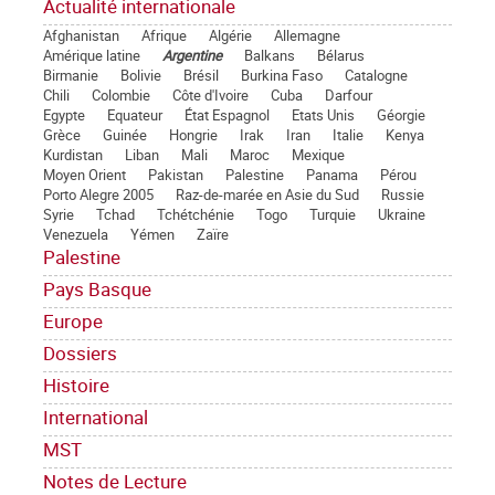
Actualité internationale
Afghanistan
Afrique
Algérie
Allemagne
Amérique latine
Argentine
Balkans
Bélarus
Birmanie
Bolivie
Brésil
Burkina Faso
Catalogne
Chili
Colombie
Côte d'Ivoire
Cuba
Darfour
Egypte
Equateur
État Espagnol
Etats Unis
Géorgie
Grèce
Guinée
Hongrie
Irak
Iran
Italie
Kenya
Kurdistan
Liban
Mali
Maroc
Mexique
Moyen Orient
Pakistan
Palestine
Panama
Pérou
Porto Alegre 2005
Raz-de-marée en Asie du Sud
Russie
Syrie
Tchad
Tchétchénie
Togo
Turquie
Ukraine
Venezuela
Yémen
Zaïre
Palestine
Pays Basque
Europe
Dossiers
Histoire
International
MST
Notes de Lecture