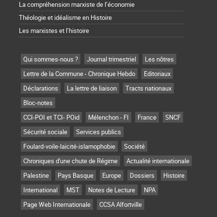
La compréhension marxiste de l’économie
Théologie et idéalisme en Histoire
Les marxistes et l’histoire
Qui sommes-nous ?
Journal trimestriel
Les nôtres
Lettre de la Commune - Chronique Hebdo
Editoriaux
Déclarations
La lettre de liaison
Tracts nationaux
Bloc-notes
CCI-POI et TCI- POid
Mélenchon - FI
France
SNCF
Sécurité sociale
Services publics
Foulard-voile-laïcité-islamophobie
Société
Chroniques d'une chute de Régime
Actualité internationale
Palestine
Pays Basque
Europe
Dossiers
Histoire
International
MST
Notes de Lecture
NPA
Page Web Internationale
CCSA Alfortville