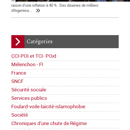
Argentine mais, dans la rue, la tension sociale s'accentue en
raison d’une inflation à 40 % : Des dizaines de milliers
d'Argentins...
Catégories
CCI-POI et TCI- POid
Mélenchon - FI
France
SNCF
Sécurité sociale
Services publics
Foulard-voile-laïcité-islamophobie
Société
Chroniques d'une chute de Régime