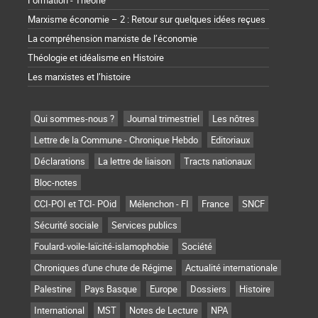
Formation - Théorie
Marxisme économie – 2 : Retour sur quelques idées reçues
La compréhension marxiste de l’économie
Théologie et idéalisme en Histoire
Les marxistes et l’histoire
Qui sommes-nous ?
Journal trimestriel
Les nôtres
Lettre de la Commune - Chronique Hebdo
Editoriaux
Déclarations
La lettre de liaison
Tracts nationaux
Bloc-notes
CCI-POI et TCI- POid
Mélenchon - FI
France
SNCF
Sécurité sociale
Services publics
Foulard-voile-laïcité-islamophobie
Société
Chroniques d'une chute de Régime
Actualité internationale
Palestine
Pays Basque
Europe
Dossiers
Histoire
International
MST
Notes de Lecture
NPA