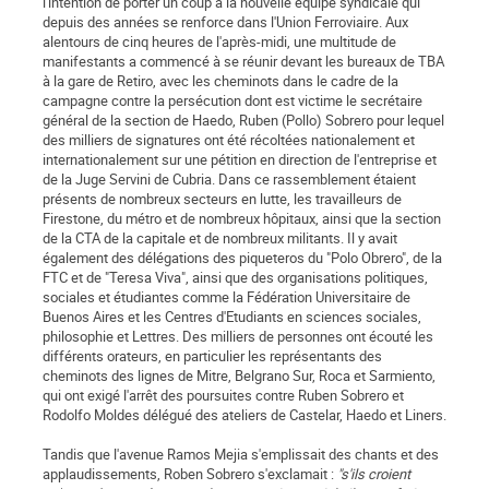
l'intention de porter un coup à la nouvelle équipe syndicale qui
depuis des années se renforce dans l'Union Ferroviaire. Aux
alentours de cinq heures de l'après-midi, une multitude de
manifestants a commencé à se réunir devant les bureaux de TBA
à la gare de Retiro, avec les cheminots dans le cadre de la
campagne contre la persécution dont est victime le secrétaire
général de la section de Haedo, Ruben (Pollo) Sobrero pour lequel
des milliers de signatures ont été récoltées nationalement et
internationalement sur une pétition en direction de l'entreprise et
de la Juge Servini de Cubria. Dans ce rassemblement étaient
présents de nombreux secteurs en lutte, les travailleurs de
Firestone, du métro et de nombreux hôpitaux, ainsi que la section
de la CTA de la capitale et de nombreux militants. Il y avait
également des délégations des piqueteros du "Polo Obrero", de la
FTC et de "Teresa Viva", ainsi que des organisations politiques,
sociales et étudiantes comme la Fédération Universitaire de
Buenos Aires et les Centres d'Etudiants en sciences sociales,
philosophie et Lettres. Des milliers de personnes ont écouté les
différents orateurs, en particulier les représentants des
cheminots des lignes de Mitre, Belgrano Sur, Roca et Sarmiento,
qui ont exigé l'arrêt des poursuites contre Ruben Sobrero et
Rodolfo Moldes délégué des ateliers de Castelar, Haedo et Liners.
Tandis que l'avenue Ramos Mejia s'emplissait des chants et des
applaudissements, Roben Sobrero s'exclamait :
"s'ils croient