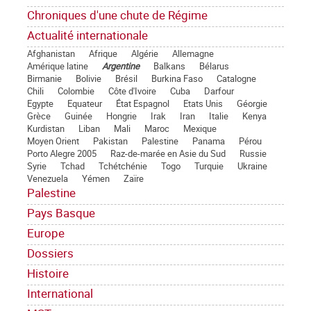
Chroniques d'une chute de Régime
Actualité internationale
Afghanistan
Afrique
Algérie
Allemagne
Amérique latine
Argentine
Balkans
Bélarus
Birmanie
Bolivie
Brésil
Burkina Faso
Catalogne
Chili
Colombie
Côte d'Ivoire
Cuba
Darfour
Egypte
Equateur
État Espagnol
Etats Unis
Géorgie
Grèce
Guinée
Hongrie
Irak
Iran
Italie
Kenya
Kurdistan
Liban
Mali
Maroc
Mexique
Moyen Orient
Pakistan
Palestine
Panama
Pérou
Porto Alegre 2005
Raz-de-marée en Asie du Sud
Russie
Syrie
Tchad
Tchétchénie
Togo
Turquie
Ukraine
Venezuela
Yémen
Zaïre
Palestine
Pays Basque
Europe
Dossiers
Histoire
International