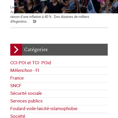
Les statistiques indiquent une amorce de reprise économique en
Argentine mais, dans la rue, la tension sociale s'accentue en
raison d’une inflation à 40 % : Des dizaines de milliers
d'Argentins...
Catégories
CCI-POI et TCI- POid
Mélenchon - FI
France
SNCF
Sécurité sociale
Services publics
Foulard-voile-laïcité-islamophobie
Société