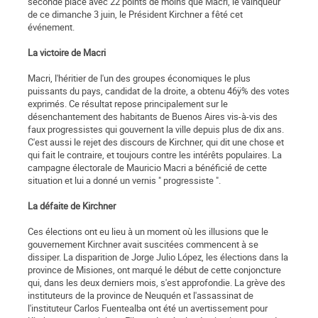
seconde place avec 22 points de moins que Macri, le vainqueur
de ce dimanche 3 juin, le Président Kirchner a fêté cet
événement.
La victoire de Macri
Macri, l'héritier de l'un des groupes économiques le plus
puissants du pays, candidat de la droite, a obtenu 46ÿ% des votes
exprimés. Ce résultat repose principalement sur le
désenchantement des habitants de Buenos Aires vis-à-vis des
faux progressistes qui gouvernent la ville depuis plus de dix ans.
C'est aussi le rejet des discours de Kirchner, qui dit une chose et
qui fait le contraire, et toujours contre les intérêts populaires. La
campagne électorale de Mauricio Macri a bénéficié de cette
situation et lui a donné un vernis " progressiste ".
La défaite de Kirchner
Ces élections ont eu lieu à un moment où les illusions que le
gouvernement Kirchner avait suscitées commencent à se
dissiper. La disparition de Jorge Julio López, les élections dans la
province de Misiones, ont marqué le début de cette conjoncture
qui, dans les deux derniers mois, s'est approfondie. La grève des
instituteurs de la province de Neuquén et l'assassinat de
l'instituteur Carlos Fuentealba ont été un avertissement pour