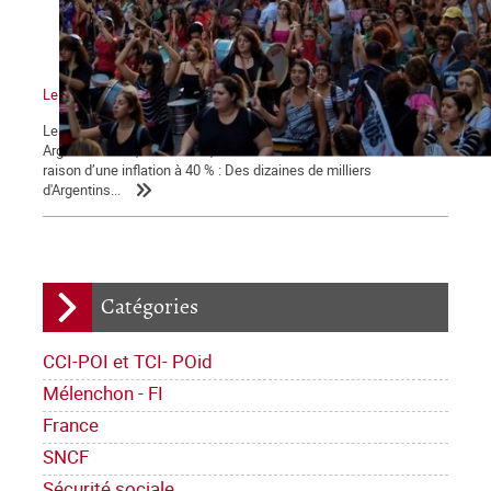
Le mouvement vers la grève générale
Les statistiques indiquent une amorce de reprise économique en
Argentine mais, dans la rue, la tension sociale s'accentue en
raison d’une inflation à 40 % : Des dizaines de milliers
d'Argentins...
Catégories
CCI-POI et TCI- POid
Mélenchon - FI
France
SNCF
Sécurité sociale