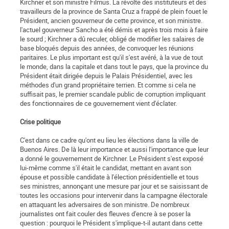
Kirchner et son ministre Filmus. La révolte des instituteurs et des
travailleurs de la province de Santa Cruz a frappé de plein fouet le
Président, ancien gouverneur de cette province, et son ministre.
l'actuel gouverneur Sancho a été démis et après trois mois à faire
le sourd ; Kirchner a dû reculer, obligé de modifier les salaires de
base bloqués depuis des années, de convoquer les réunions
paritaires. Le plus important est qu'il s'est avéré, à la vue de tout
le monde, dans la capitale et dans tout le pays, que la province du
Président était dirigée depuis le Palais Présidentiel, avec les
méthodes d'un grand propriétaire terrien. Et comme si cela ne
suffisait pas, le premier scandale public de corruption impliquant
des fonctionnaires de ce gouvernement vient d'éclater.
Crise politique
C'est dans ce cadre qu'ont eu lieu les élections dans la ville de
Buenos Aires. De là leur importance et aussi l'importance que leur
a donné le gouvernement de Kirchner. Le Président s'est exposé
lui-même comme s'il était le candidat, mettant en avant son
épouse et possible candidate à l'élection présidentielle et tous
ses ministres, annonçant une mesure par jour et se saisissant de
toutes les occasions pour intervenir dans la campagne électorale
en attaquant les adversaires de son ministre. De nombreux
journalistes ont fait couler des fleuves d'encre à se poser la
question : pourquoi le Président s'implique-t-il autant dans cette