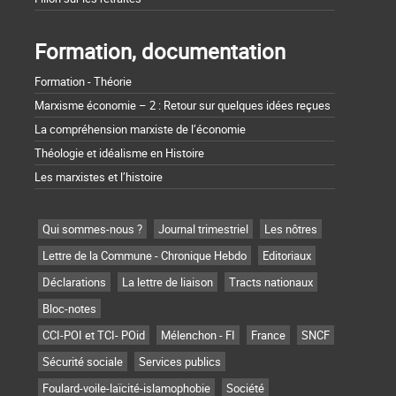
Formation, documentation
Formation - Théorie
Marxisme économie – 2 : Retour sur quelques idées reçues
La compréhension marxiste de l’économie
Théologie et idéalisme en Histoire
Les marxistes et l’histoire
Qui sommes-nous ?
Journal trimestriel
Les nôtres
Lettre de la Commune - Chronique Hebdo
Editoriaux
Déclarations
La lettre de liaison
Tracts nationaux
Bloc-notes
CCI-POI et TCI- POid
Mélenchon - FI
France
SNCF
Sécurité sociale
Services publics
Foulard-voile-laïcité-islamophobie
Société