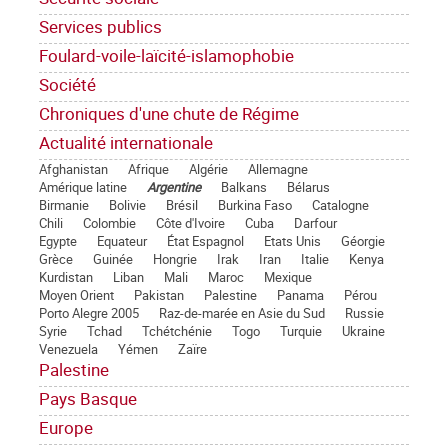
Services publics
Foulard-voile-laïcité-islamophobie
Société
Chroniques d'une chute de Régime
Actualité internationale
Afghanistan
Afrique
Algérie
Allemagne
Amérique latine
Argentine
Balkans
Bélarus
Birmanie
Bolivie
Brésil
Burkina Faso
Catalogne
Chili
Colombie
Côte d'Ivoire
Cuba
Darfour
Egypte
Equateur
État Espagnol
Etats Unis
Géorgie
Grèce
Guinée
Hongrie
Irak
Iran
Italie
Kenya
Kurdistan
Liban
Mali
Maroc
Mexique
Moyen Orient
Pakistan
Palestine
Panama
Pérou
Porto Alegre 2005
Raz-de-marée en Asie du Sud
Russie
Syrie
Tchad
Tchétchénie
Togo
Turquie
Ukraine
Venezuela
Yémen
Zaïre
Palestine
Pays Basque
Europe