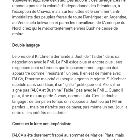
équilibré et équitable n'existent pas encore
". Ces divergences ne
reposent pas sur la volonté d'indépendance des Présidents, à
l'exception de Chávez, mais sur les luttes et le sentiment anti-
impérialiste des peuples frères de toute l'Amérique : en Argentine,
au Venezuela bolivarien et parmi les travailleurs de l'Amérique du
Nord, chez qui le mécontentement envers Bush ne cesse de
croître.
Double langage
Le président Kirchner a demandé à Bush de " l'aider " dans sa
négociation avec le FMI. Le FMI exige plus et encore plus ; ses
exigences sont si féroces que le gouvernement argentin doit
apparaître comme " résistant " un peu. Il en est de même avec
l'ALCA, l'énorme majorité du peuple argentin le rejette. Si Kirchner
capitule sans condition, il se " grille " politiquement. Alors il ne
signe pas l'ALCA et Bush ne " l'aide " pas avec le FMI ... Quand il
peut, il se met au garde-à-vous, comme Lula. C'est le double
langage : de temps en temps on s'oppose à Bush ou au FMI en
paroles ... mais on n'arrête pas de payer, pas même un seul jour, la
dette et les intérêts de la dette.
Continuer la lutte anti-impérialiste
l'ALCA a été durement frappé au sommet de Mar del Plata, mais