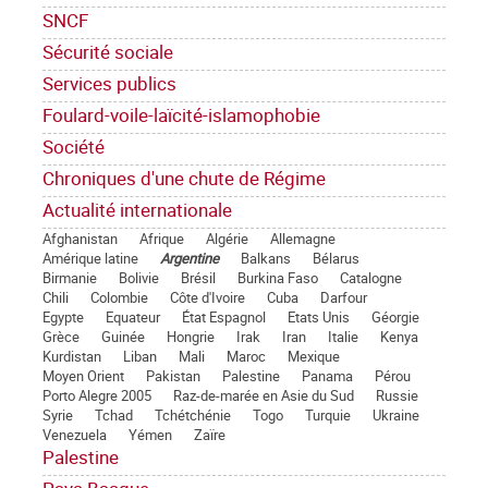
SNCF
Sécurité sociale
Services publics
Foulard-voile-laïcité-islamophobie
Société
Chroniques d'une chute de Régime
Actualité internationale
Afghanistan
Afrique
Algérie
Allemagne
Amérique latine
Argentine
Balkans
Bélarus
Birmanie
Bolivie
Brésil
Burkina Faso
Catalogne
Chili
Colombie
Côte d'Ivoire
Cuba
Darfour
Egypte
Equateur
État Espagnol
Etats Unis
Géorgie
Grèce
Guinée
Hongrie
Irak
Iran
Italie
Kenya
Kurdistan
Liban
Mali
Maroc
Mexique
Moyen Orient
Pakistan
Palestine
Panama
Pérou
Porto Alegre 2005
Raz-de-marée en Asie du Sud
Russie
Syrie
Tchad
Tchétchénie
Togo
Turquie
Ukraine
Venezuela
Yémen
Zaïre
Palestine