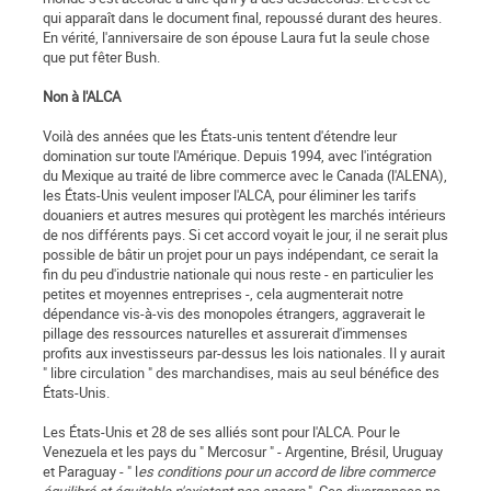
qui apparaît dans le document final, repoussé durant des heures.
En vérité, l'anniversaire de son épouse Laura fut la seule chose
que put fêter Bush.
Non à l'ALCA
Voilà des années que les États-unis tentent d'étendre leur
domination sur toute l'Amérique. Depuis 1994, avec l'intégration
du Mexique au traité de libre commerce avec le Canada (l'ALENA),
les États-Unis veulent imposer l'ALCA, pour éliminer les tarifs
douaniers et autres mesures qui protègent les marchés intérieurs
de nos différents pays. Si cet accord voyait le jour, il ne serait plus
possible de bâtir un projet pour un pays indépendant, ce serait la
fin du peu d'industrie nationale qui nous reste - en particulier les
petites et moyennes entreprises -, cela augmenterait notre
dépendance vis-à-vis des monopoles étrangers, aggraverait le
pillage des ressources naturelles et assurerait d'immenses
profits aux investisseurs par-dessus les lois nationales. Il y aurait
" libre circulation " des marchandises, mais au seul bénéfice des
États-Unis.
Les États-Unis et 28 de ses alliés sont pour l'ALCA. Pour le
Venezuela et les pays du " Mercosur " - Argentine, Brésil, Uruguay
et Paraguay - " l
es conditions pour un accord de libre commerce