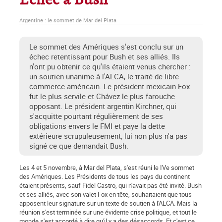
Échec à Bush
Argentine : le sommet de Mar del Plata
Le sommet des Amériques s'est conclu sur un
échec retentissant pour Bush et ses alliés. Ils
n'ont pu obtenir ce qu'ils étaient venus chercher :
un soutien unanime à l'ALCA, le traité de libre
commerce américain. Le président mexicain Fox
fut le plus servile et Chávez le plus farouche
opposant. Le président argentin Kirchner, qui
s'acquitte pourtant régulièrement de ses
obligations envers le FMI et paye la dette
extérieure scrupuleusement, lui non plus n'a pas
signé ce que demandait Bush.
Les 4 et 5 novembre, à Mar del Plata, s'est réuni le IVe sommet
des Amériques. Les Présidents de tous les pays du continent
étaient présents, sauf Fidel Castro, qui n'avait pas été invité. Bush
et ses alliés, avec son valet Fox en tête, souhaitaient que tous
apposent leur signature sur un texte de soutien à l'ALCA. Mais la
réunion s'est terminée sur une évidente crise politique, et tout le
monde s'est accordé à dire qu'il y a des désaccords. Et c'est ce