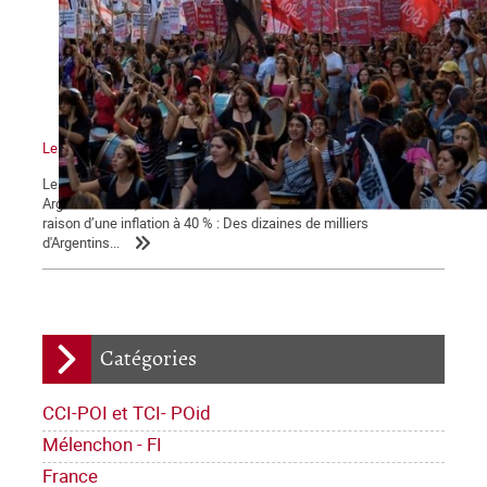
Le mouvement vers la grève générale
Les statistiques indiquent une amorce de reprise économique en
Argentine mais, dans la rue, la tension sociale s'accentue en
raison d’une inflation à 40 % : Des dizaines de milliers
d'Argentins...
Catégories
CCI-POI et TCI- POid
Mélenchon - FI
France