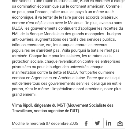
non vaincu. D'une façon ou d'une autre, Bush va chercher à élargir
sa domination économique sur le continent américain. Comme il
ne peut, pour l'instant, rallier tous les pays à un même traité
économique, il va tenter de le faire par des accords bilatéraux,
comme c'est déjà le cas avec le Mexique. De plus, avec ou sans
l'ALCA, les gouvernements continuent d'appliquer les recettes du
FMI, de la Banque Mondiale et des grands monopoles : budgets
anti-ouvriers, augmentations des tarifs des services publics,
inflation constante, etc, les attaques contre les revenus
populaires ne s'arrêtent pas. Voila pourquoi la bataille n'est pas
terminée. Chaque lutte pour les salaires, les retraites ou la
protection sociale, chaque revendication contre les entreprises
privatisées ou pour le budget des universités, chaque
manifestation contre la dette et l'ALCA, font partie du même
combat en Argentine et en Amérique latine. Parce que celui qui
est derrière tous ces gouvernements serviles, celui qui en est le
patron, c'est le même : l'impérialisme nord-américain, notre plus
grand ennemi.
Vilma Ripoll, dirigeante du MST (Mouvement Socialiste des
Travailleurs, section argentine de l'UIT).
Modifié le mercredi 07 décembre 2005