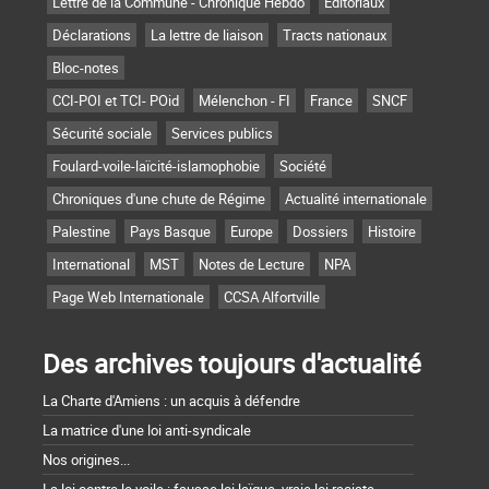
Lettre de la Commune - Chronique Hebdo
Editoriaux
Déclarations
La lettre de liaison
Tracts nationaux
Bloc-notes
CCI-POI et TCI- POid
Mélenchon - FI
France
SNCF
Sécurité sociale
Services publics
Foulard-voile-laïcité-islamophobie
Société
Chroniques d'une chute de Régime
Actualité internationale
Palestine
Pays Basque
Europe
Dossiers
Histoire
International
MST
Notes de Lecture
NPA
Page Web Internationale
CCSA Alfortville
Des archives toujours d'actualité
La Charte d'Amiens : un acquis à défendre
La matrice d'une loi anti-syndicale
Nos origines...