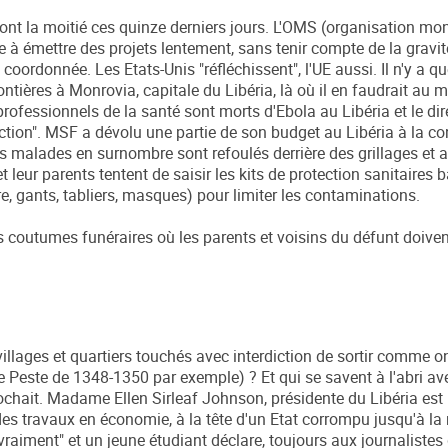
nt la moitié ces quinze derniers jours. L'OMS (organisation mon
 émettre des projets lentement, sans tenir compte de la gravit
 coordonnée. Les Etats-Unis "réfléchissent", l'UE aussi. Il n'y a qu
tières à Monrovia, capitale du Libéria, là où il en faudrait au 
fessionnels de la santé sont morts d'Ebola au Libéria et le dir
naction". MSF a dévolu une partie de son budget au Libéria à la co
s malades en surnombre sont refoulés derrière des grillages et 
t leur parents tentent de saisir les kits de protection sanitaires
e, gants, tabliers, masques) pour limiter les contaminations.
 coutumes funéraires où les parents et voisins du défunt doiven
llages et quartiers touchés avec interdiction de sortir comme on
 Peste de 1348-1350 par exemple) ? Et qui se savent à l'abri av
prochait. Madame Ellen Sirleaf Johnson, présidente du Libéria est
es travaux en économie, à la tête d'un Etat corrompu jusqu'à la 
raiment" et un jeune étudiant déclare, toujours aux journalistes