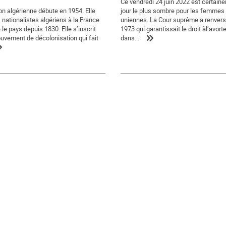
Ce vendredi 24 juin 2022 est certain
ion algérienne débute en 1954. Elle
jour le plus sombre pour les femmes 
 nationalistes algériens à la France
uniennes. La Cour suprême a renversé
le pays depuis 1830. Elle s’inscrit
1973 qui garantissait le droit àl’avor
uvement de décolonisation qui fait
dans...