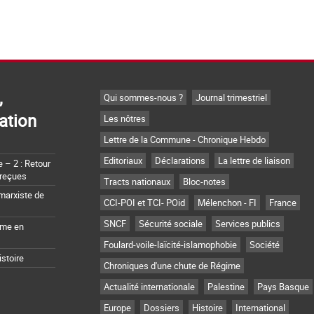
,
Qui sommes-nous ?
Journal trimestriel
ation
Les nôtres
Lettre de la Commune - Chronique Hebdo
Editoriaux
Déclarations
La lettre de liaison
– 2 : Retour
 reçues
Tracts nationaux
Bloc-notes
marxiste de
CCI-POI et TCI- POid
Mélenchon - FI
France
SNCF
Sécurité sociale
Services publics
sme en
Foulard-voile-laïcité-islamophobie
Société
istoire
Chroniques d'une chute de Régime
Actualité internationale
Palestine
Pays Basque
Europe
Dossiers
Histoire
International