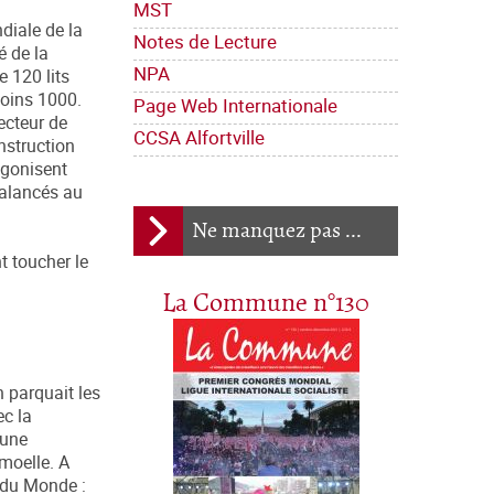
MST
diale de la
Notes de Lecture
é de la
NPA
e 120 lits
moins 1000.
Page Web Internationale
ecteur de
CCSA Alfortville
nstruction
agonisent
 balancés au
Ne manquez pas ...
t toucher le
La Commune n°130
 parquait les
ec la
 une
moelle. A
 du Monde :