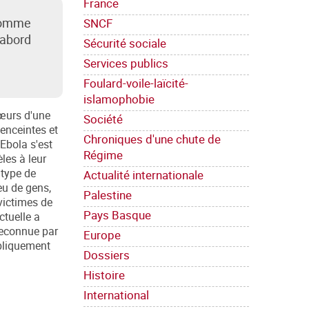
France
 comme
SNCF
'abord
Sécurité sociale
Services publics
Foulard-voile-laïcité-
islamophobie
sœurs d'une
Société
enceintes et
Chroniques d'une chute de
 Ebola s'est
Régime
les à leur
 type de
Actualité internationale
eu de gens,
Palestine
victimes de
Pays Basque
ctuelle a
reconnue par
Europe
ubliquement
Dossiers
Histoire
International