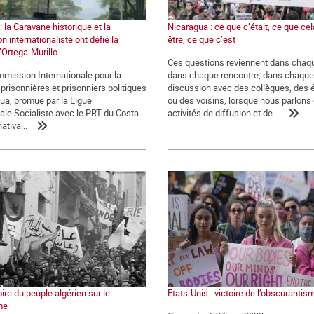
 la Caravane historique et la
Nicaragua : ce que c’était, ce que cel
 internationaliste ont défié la
être, ce que c’est
’Ortega-Murillo
Ces questions reviennent dans chaqu
ommission Internationale pour la
dans chaque rencontre, dans chaque
 prisonnières et prisonniers politiques
discussion avec des collègues, des 
ua, promue par la Ligue
ou des voisins, lorsque nous parlons
nale Socialiste avec le PRT du Costa
activités de diffusion et de...
ativa...
oire du peuple algérien sur le
Etats-Unis : victoire de l’obscurantis
me