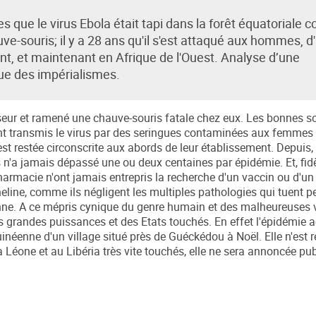
les que le virus Ebola était tapi dans la forêt équatoriale
e-souris; il y a 28 ans qu'il s'est attaqué aux hommes, d
t, et maintenant en Afrique de l'Ouest. Analyse d’une
ue des impérialismes.
sseur et ramené une chauve-souris fatale chez eux. Les bonnes 
ont transmis le virus par des seringues contaminées aux femmes 
est restée circonscrite aux abords de leur établissement. Depuis,
n'a jamais dépassé une ou deux centaines par épidémie. Et, fidè
 pharmacie n'ont jamais entrepris la recherche d'un vaccin ou d'un
ine, comme ils négligent les multiples pathologies qui tuent p
nne. A ce mépris cynique du genre humain et des malheureuses 
es grandes puissances et des Etats touchés. En effet l'épidémie a
néenne d'un village situé près de Guéckédou à Noël. Elle n'est 
 Léone et au Libéria très vite touchés, elle ne sera annoncée p