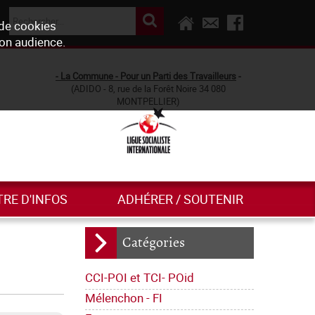
 de cookies
son audience.
- La Commune - Pour un Parti des Travailleurs
-
(ADIDO - 8, rue de la Forêt Noire 34 080
MONTPELLIER)
TRE D'INFOS
ADHÉRER / SOUTENIR
Catégories
CCI-POI et TCI- POid
Mélenchon - FI