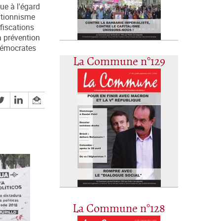
que à l'égard
entionnisme
fiscations
a prévention
-démocrates
La Commune n°129
La Commune n°128