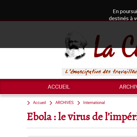
En poursui
destinés à v
ACCUEIL
ARCHI
Accueil
ARCHIVES
International
Ebola : le virus de l’impé