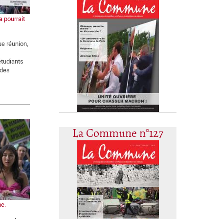
a pourrait
e réunion,
étudiants
 des
La Commune n°127
me.