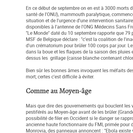
En ce début de septembre on en est à 3000 morts do
santé de l'ONU), mammouth paralytique, commence à
situation et de l'urgence d'une intervention sanitaire
disponibles à l'antenne de l'ONG Médecins Sans Fron
"Le Monde" daté du 10 septembre rapporte que 79 pro
MSF de Belgique déclare : "c'est la coalition de l'i
d'un crématorium pour brûler 100 corps par jour. Le
dans la boue et les flaques de la saison des pluies e
dessus les grillage (caisse blanche contenant chlor
Bien sûr les bonnes âmes invoquent les méfaits des
mort; certes c'est difficile à éviter.
Comme au Moyen-âge
Mais que dire des gouvernements qui bouclent les vi
pestiférés au Moyen-âge avant de les brûler (Grande
possibilité de filer en Occident si le danger se rap
ancienne haute fonctionnaire du FMI, primée pour d
Monrovia, des panneaux annoncent : "Ebola existe v