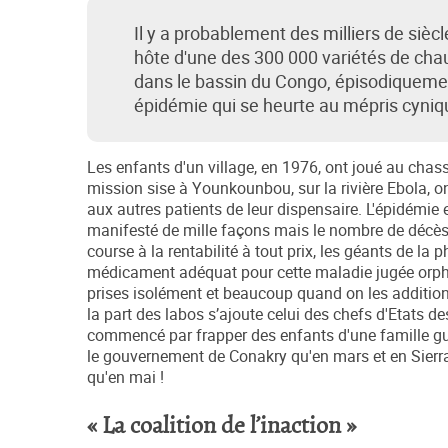
Il y a probablement des milliers de sièc
hôte d'une des 300 000 variétés de chauv
dans le bassin du Congo, épisodiquemen
épidémie qui se heurte au mépris cyniq
Les enfants d'un village, en 1976, ont joué au cha
mission sise à Younkounbou, sur la rivière Ebola, 
aux autres patients de leur dispensaire. L'épidémie 
manifesté de mille façons mais le nombre de décès 
course à la rentabilité à tout prix, les géants de la
médicament adéquat pour cette maladie jugée orphel
prises isolément et beaucoup quand on les additio
la part des labos s’ajoute celui des chefs d'Etats d
commencé par frapper des enfants d'une famille gui
le gouvernement de Conakry qu'en mars et en Sierra
qu'en mai !
« La coalition de l’inaction »