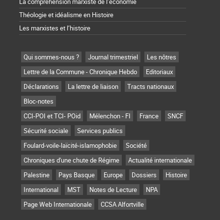
La compréhension marxiste de l’économie
Théologie et idéalisme en Histoire
Les marxistes et l’histoire
Qui sommes-nous ?
Journal trimestriel
Les nôtres
Lettre de la Commune - Chronique Hebdo
Editoriaux
Déclarations
La lettre de liaison
Tracts nationaux
Bloc-notes
CCI-POI et TCI- POid
Mélenchon - FI
France
SNCF
Sécurité sociale
Services publics
Foulard-voile-laïcité-islamophobie
Société
Chroniques d'une chute de Régime
Actualité internationale
Palestine
Pays Basque
Europe
Dossiers
Histoire
International
MST
Notes de Lecture
NPA
Page Web Internationale
CCSA Alfortville