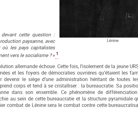
devant cette question :
Lénine
 production paysanne, avec
 où les pays capitalistes
1
ent vers le socialisme ?
»
olution allemande échoue. Cette fois, l’isolement de la jeune UR
cimées et les foyers de démocraties ouvrières qu’étaient les fa
 devenir le siège d’une administration héritant de toutes le
rend corps et tend à se cristalliser : la bureaucratie. Sa positi
sanne dans son ensemble. Ce phénomène de différenciation
rchie au sein de cette bureaucratie et la structure pyramidale q
rnier combat de Lénine sera le combat contre cette bureaucratisa