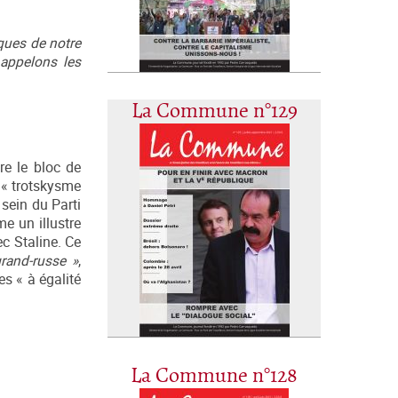
ques de notre
 appelons les
La Commune n°129
re le bloc de
t « trotskysme
sein du Parti
me un illustre
ec Staline. Ce
rand-russe »
,
es « à égalité
La Commune n°128