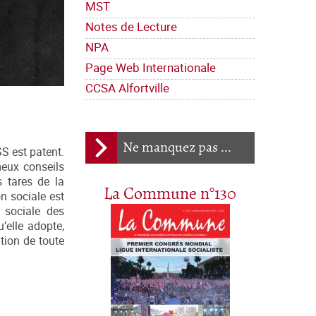
MST
Notes de Lecture
NPA
Page Web Internationale
CCSA Alfortville
Ne manquez pas ...
SS est patent.
meux conseils
s tares de la
La Commune n°130
on sociale est
 sociale des
u’elle adopte,
tion de toute