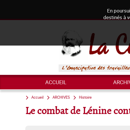
En poursui
destinés à v
ACCUEIL
ARCHI
Accueil
ARCHIVES
Histoire
Le combat de Lénine con