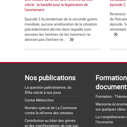
siècle : la bataille pour la légalisation de
épisode 2
l'avortement
Revenons su
Episode 3 Au lendemain de la seconde guerre
de l'hécat
mondiale, aucune amélioration de la situation
épisode. S
précédemment décrite dans laquelle sont
remontant j
laissées les femmes (et les hommes) ne
désirant pas d'enfant ne...
Nos publications
Formation
document
La question palestinienne, du
XIXe siècle à nos jours
Formation - Théorie
Contre Mélenchon
Marxisme économie 
Numéro spécial de La Commune
sur quelques idées
contre la réforme des retraites
La compréhension 
Contribution au bilan des grèves
l’économie
et des manifestations de mai-juin