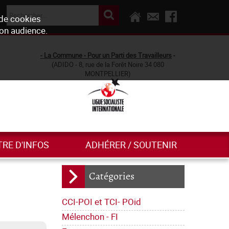
 de cookies
son audience.
- La Commune - Pour un Parti des Travailleurs
-
(ADIDO - 8, rue de la Forêt Noire 34 080
MONTPELLIER)
TRE D'INFOS
ADHÉRER / SOUTENIR
Catégories
CCI-POI et TCI- POid
Mélenchon - FI