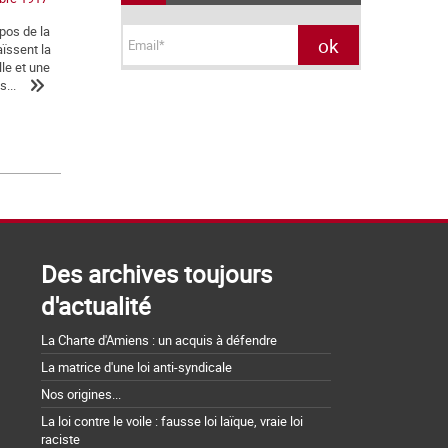
pos de la
aïssent la
le et une
...
Des archives toujours
d'actualité
La Charte d'Amiens : un acquis à défendre
La matrice d'une loi anti-syndicale
Nos origines...
La loi contre le voile : fausse loi laïque, vraie loi
raciste