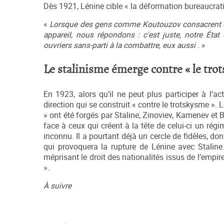
Dès 1921, Lénine cible « la déformation bureaucrati
«
Lorsque des gens comme Koutouzov consacrent une
appareil, nous répondons : c'est juste, notre
État
ouvriers sans-parti à la combattre, eux aussi
. »
Le stalinisme émerge contre « le trot
En 1923, alors qu’il ne peut plus participer à l’ac
direction qui se construit « contre le trotskysme ».
» ont été forgés par Staline, Zinoviev, Kamenev et
face à ceux qui créent à la tête de celui-ci un régi
inconnu. Il a pourtant déjà un cercle de fidèles, d
qui provoquera la rupture de Lénine avec Stalin
méprisant le droit des nationalités issus de l’empi
».
À suivre