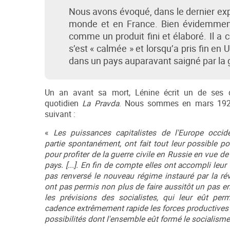
Nous avons évoqué, dans le dernier exp
monde et en France. Bien évidemment,
comme un produit fini et élaboré. Il a
s’est « calmée » et lorsqu’a pris fin en
dans un pays auparavant saigné par la 
Un an avant sa mort, Lénine écrit un de ses de
quotidien
La Pravda
. Nous sommes en mars 1923.
suivant :
«
Les puissances capitalistes de l'Europe occide
partie spontanément, ont fait tout leur possible pou
pour profiter de la guerre civile en Russie en vue 
pays. [...]. En fin de compte elles ont accompli leur 
pas renversé le nouveau régime instauré par la rév
ont pas permis non plus de faire aussitôt un pas en a
les prévisions des socialistes, qui leur eût pe
cadence extrêmement rapide les forces productives 
possibilités dont l'ensemble eût formé le socialism