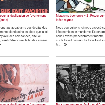
 pour la légalisation de l'avortement
Marxisme économie – 2 : Retour sur
(suite)
idées reçues
constats accablants des dégâts dus
Nous poursuivons ici notre exposé s
ents clandestins, et alors que la loi
l’économie et le marxisme. L’écono
hylaxie des naissances, dite loi
nous l’avons précédemment montré,
 vient d'être votée, la fin des années
sur le travail humain. Le travail est, i
la...
 pour la légalisation de l'avortement,
Pour comprendre la révolution d’Oct