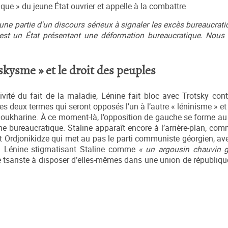
que » du jeune État ouvrier et appelle à la combattre
 partie d'un discours sérieux à signaler les excès bureaucrati
est un
État
présentant une déformation bureaucratique. Nous
skysme » et le droit des peuples
tivité du fait de la maladie, Lénine fait bloc avec Trotsky cont
 Les deux termes qui seront opposés l’un à l’autre « léninisme » e
 Boukharine. À ce moment-là, l’opposition de gauche se forme au 
me bureaucratique. Staline apparaît encore à l’arrière-plan, com
ont Ordjonikidze qui met au pas le parti communiste géorgien, av
e. Lénine stigmatisant Staline comme
« un argousin chauvin g
re tsariste à disposer d’elles-mêmes dans une union de républiqu