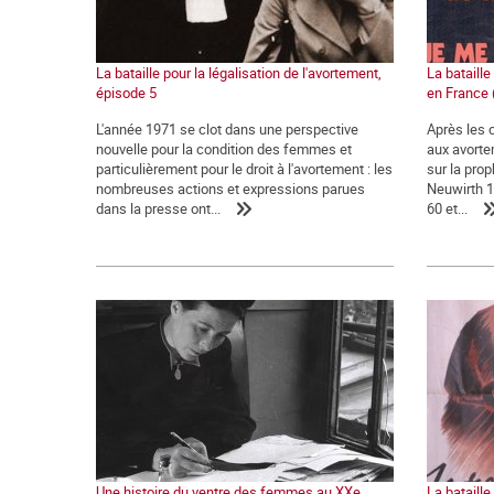
La bataille pour la légalisation de l'avortement,
La bataille
épisode 5
en France 
L'année 1971 se clot dans une perspective
Après les 
nouvelle pour la condition des femmes et
aux avortem
particulièrement pour le droit à l'avortement : les
sur la prop
nombreuses actions et expressions parues
Neuwirth 1,
dans la presse ont...
60 et...
Une histoire du ventre des femmes au XXe
La bataille