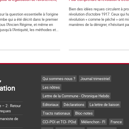
Bien des idées reçues circulent à pro
r la question essentielle à l'origine
révolution d’octobre 1917. Ceux qui h
ombe qui a été décrit dans le premier
révolution « comme le pêché » ont mil
ous l'Ancien Régime, et même en
manières de la dénigrer, n’hésitant pas
usqu'à l'Antiquité, les méthodes et...
,
Qui sommes-nous ?
Journal trimestriel
ation
Les nôtres
Lettre de la Commune - Chronique Hebdo
Editoriaux
Déclarations
La lettre de liaison
– 2 : Retour
 reçues
Tracts nationaux
Bloc-notes
marxiste de
CCI-POI et TCI- POid
Mélenchon - FI
France