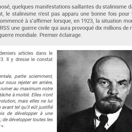
osé, quelques manifestations saillantes du stalinisme d
 le stalinisme n’est pas apparu une bonne fois pour 
 commencé à s’affirmer lorsque, en 1923, la situation mo
 URSS une guerre civile qui aura provoqué dix millions de 
guerre mondiale. Premier éclairage.
rniers articles dans le
 Il y dresse le constat
ntale, partie sciemment,
r nous rejeter en arrière,
de ruiner au maximum notre
tâche à moitié. Elles n'ont
olution, mais elles ne lui
vant tel qu'il eût justifié
rmis de développer à une
; de développer toutes les
e
».