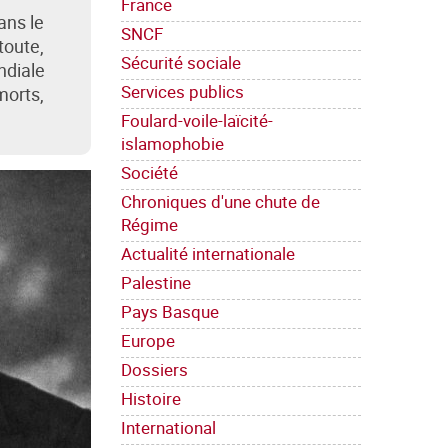
France
ans le
SNCF
toute,
Sécurité sociale
ndiale
Services publics
morts,
Foulard-voile-laïcité-
islamophobie
Société
Chroniques d'une chute de
Régime
Actualité internationale
Palestine
Pays Basque
Europe
Dossiers
Histoire
International