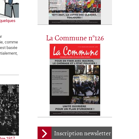
 quelques
ur
La Commune n°126
mie, comme
 est basée
nitialement,
Inscription newsletter
obre 1917