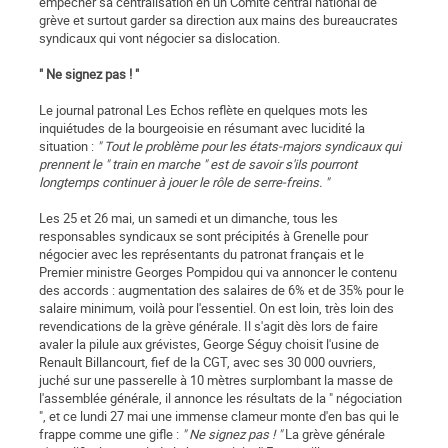
empêcher sa centralisation en un Comité central national de
grève et surtout garder sa direction aux mains des bureaucrates
syndicaux qui vont négocier sa dislocation.
" Ne signez pas ! "
Le journal patronal Les Echos reflète en quelques mots les
inquiétudes de la bourgeoisie en résumant avec lucidité la
situation :
" Tout le problème pour les états-majors syndicaux qui
prennent le " train en marche " est de savoir s'ils pourront
longtemps continuer à jouer le rôle de serre-freins. "
Les 25 et 26 mai, un samedi et un dimanche, tous les
responsables syndicaux se sont précipités à Grenelle pour
négocier avec les représentants du patronat français et le
Premier ministre Georges Pompidou qui va annoncer le contenu
des accords : augmentation des salaires de 6% et de 35% pour le
salaire minimum, voilà pour l'essentiel. On est loin, très loin des
revendications de la grève générale. Il s'agit dès lors de faire
avaler la pilule aux grévistes, George Séguy choisit l'usine de
Renault Billancourt, fief de la CGT, avec ses 30 000 ouvriers,
juché sur une passerelle à 10 mètres surplombant la masse de
l'assemblée générale, il annonce les résultats de la " négociation
", et ce lundi 27 mai une immense clameur monte d'en bas qui le
frappe comme une gifle :
" Ne signez pas ! "
La grève générale