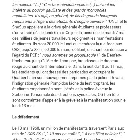
les milieux. " (...) " Ces faux révolutionnaires (...) suivent les
intérêts du pouvoir gaulliste et des grands monopoles
capitalistes. Il s'agit, en général, de fils de grands bourgeois
méprisants à l'égard des étudiants d'origine ouvrière. "
l'UNEF et le
SneSup appellent à la grève générale étudiants et professeurs
d'université dès le lundi 6 mai. Ce jour là, ainsi que le mardi 7 mai
des milliers de jeunes travailleurs rejoignent les manifestations
étudiantes. Ils sont 20 000 le lundi qui tiendront la rue face aux
CRS jusqu'à 22 h ; 60 000 le mardi défilant, en criant par dérision à
l'égard du PCF : "
nous sommes un groupuscule !
", de Denfert-
Rochereau jusqu'à l'Arc de Triomphe, brandissant le drapeau
rouge au chant de l'Internationale. Dans la nuit du 10 au 11 mai,
les étudiants qui ont dressé des barricades et occupent le
Quartier Latin sont sauvagement réprimés par la police. Devant
l'indignation générale Pompidou lâche du lest, trop tard, les
étudiants emprisonnés sont libérés et la police évacue la
Sorbonne. l'ensemble des directions syndicales, CGT en tête,
sont contraintes d'appeler à la grève et à la manifestation pour le
lundi 13 mai.
Le déferlement
Le 13 mai 1968, un million de manifestants traversent Paris aux
cris de "
CRS-SS !
", "
10 ans ça suffit !
", "
A bas l'Etat policier !
", "
A bas De Gaulle !
" et ceci jusqu'à la nuit. Le lendemain les