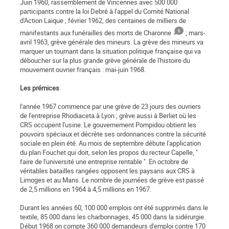
Juin 1960, rassemblement de Vincennes avec 500 000
participants contre la loi Debré à l'appel du Comité National
d'Action Laïque ; février 1962, des centaines de milliers de
manifestants aux funérailles des morts de Charonne
; mars-
avril 1963, grève générale des mineurs. La grève des mineurs va
marquer un tournant dans la situation politique française qui va
déboucher sur la plus grande grève générale de l'histoire du
mouvement ouvrier français : mai-juin 1968.
Les prémices
l'année 1967 commence par une grève de 23 jours des ouvriers
de l'entreprise Rhodiaceta à Lyon ; grève aussi à Berliet où les
CRS occupent l'usine. Le gouvernement Pompidou obtient les
pouvoirs spéciaux et décrète ses ordonnances contre la sécurité
sociale en plein été. Au mois de septembre débute l'application
du plan Fouchet qui doit, selon les propos du recteur Capelle, "
faire de l'université une entreprise rentable ". En octobre de
véritables batailles rangées opposent les paysans aux CRS à
Limoges et au Mans. Le nombre de journées de grève est passé
de 2,5 millions en 1964 à 4,5 millions en 1967.
Durant les années 60, 100 000 emplois ont été supprimés dans le
textile, 85 000 dans les charbonnages, 45 000 dans la sidérurgie.
Début 1968 on compte 360 000 demandeurs d'emploi contre 170