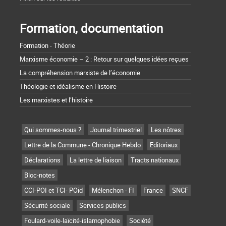
Formation, documentation
Formation - Théorie
Marxisme économie – 2 : Retour sur quelques idées reçues
La compréhension marxiste de l’économie
Théologie et idéalisme en Histoire
Les marxistes et l’histoire
Qui sommes-nous ?
Journal trimestriel
Les nôtres
Lettre de la Commune - Chronique Hebdo
Editoriaux
Déclarations
La lettre de liaison
Tracts nationaux
Bloc-notes
CCI-POI et TCI- POid
Mélenchon - FI
France
SNCF
Sécurité sociale
Services publics
Foulard-voile-laïcité-islamophobie
Société