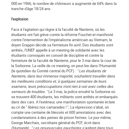
000 en 1966, le nombre de chômeurs a augmenté de 64% dans la
tranche d'âge 18/24 ans.
l'explosion
Face à l'agitation qui règne à la faculté de Nanterre, où les
étudiants ont fait grève contre la réforme Fouchet et manifesté
contre l'intervention de l'impérialisme américain au Vietnam, le
doyen Grappin décide sa fermeture fin avril. Des étudiants sont
arrêtés, l'UNEF appelle à un meeting de solidarité avec les
étudiants convoqués en conseil de discipline et contre la
fermeture de la faculté de Nanterre, pour le 3 mai dans la cour de
la Sorbonne. La veille de ce meeting, on peut lire dans l'Humanité
(le quotidien du Comité central du PCF) :
" Les étudiants de
Nanterre, dans leur immense majorité, souhaitent travailler dans
les meilleures conditions et, à quelques semaines de leurs
examens, leurs préoccupations n'ont rien à voir avec celles des
semeurs de troubles. "
Le 3 mai, la police envahit la Sorbonne où
se trouvent 400 étudiants, les militants sont arrêtés et embarqués
dans des cars. A l'extérieur, une manifestation spontanée éclate
au cri de " libérez nos camarades ! ", La répression s'abat, on
compte une centaine de blessés et 600 arrestations avec des
condamnations à des peines de prison fermes. Le jour même,
George Marchais, secrétaire général du PCF, écrit dans
l'Humanité
:
" Les groupuscules gauchistes s'agitent dans tous