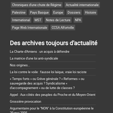
Chroniques d'une chute de Régime
Actualité internationale
Palestine
Pays Basque
Europe
Dossiers
Histoire
International
MST
Notes de Lecture
NPA
Page Web Internationale
CCSA Alfortville
Des archives toujours d'actualité
La Charte d'Amiens : un acquis à défendre
La matrice d'une loi anti-syndicale
Nos origines...
La loi contre le voile : fausse loi laïque, vraie loi raciste
« Temps forts » ou Grève générale ? « Reformes » ou
sauvegarde des acquis ? Syndicalisme «
d'accompagnement » ou de lutte de classes ?
Appel : Aux côtés des peuples du Proche et du Moyen-Orient
Grossière provocation
Argumentaire pour le "NON" à la Constitution européenne le
29 mai 2005