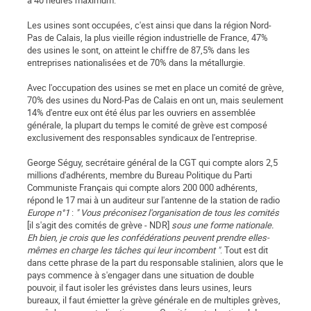
à 40 heures maximum.
Les usines sont occupées, c'est ainsi que dans la région Nord-
Pas de Calais, la plus vieille région industrielle de France, 47%
des usines le sont, on atteint le chiffre de 87,5% dans les
entreprises nationalisées et de 70% dans la métallurgie.
Avec l'occupation des usines se met en place un comité de grève,
70% des usines du Nord-Pas de Calais en ont un, mais seulement
14% d'entre eux ont été élus par les ouvriers en assemblée
générale, la plupart du temps le comité de grève est composé
exclusivement des responsables syndicaux de l'entreprise.
George Séguy, secrétaire général de la CGT qui compte alors 2,5
millions d'adhérents, membre du Bureau Politique du Parti
Communiste Français qui compte alors 200 000 adhérents,
répond le 17 mai à un auditeur sur l'antenne de la station de radio
Europe n°1
:
" Vous préconisez l'organisation de tous les comités
[il s'agit des comités de grève - NDR]
sous une forme nationale.
Eh bien, je crois que les confédérations peuvent prendre elles-
mêmes en charge les tâches qui leur incombent "
. Tout est dit
dans cette phrase de la part du responsable stalinien, alors que le
pays commence à s'engager dans une situation de double
pouvoir, il faut isoler les grévistes dans leurs usines, leurs
bureaux, il faut émietter la grève générale en de multiples grèves,