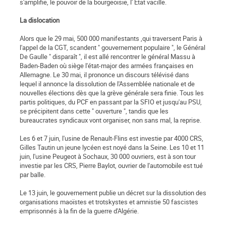
s'amplifie, le pouvoir de la bourgeoisie, l' Etat vacille.
La dislocation
Alors que le 29 mai, 500 000 manifestants ,qui traversent Paris à
l'appel de la CGT, scandent " gouvernement populaire ", le Général
De Gaulle " disparaît ", il est allé rencontrer le général Massu à
Baden-Baden où siège l'état-major des armées françaises en
Allemagne. Le 30 mai, il prononce un discours télévisé dans
lequel il annonce la dissolution de l'Assemblée nationale et de
nouvelles élections dès que la grève générale sera finie. Tous les
partis politiques, du PCF en passant par la SFIO et jusqu'au PSU,
se précipitent dans cette " ouverture ", tandis que les
bureaucrates syndicaux vont organiser, non sans mal, la reprise.
Les 6 et 7 juin, l'usine de Renault-Flins est investie par 4000 CRS,
Gilles Tautin un jeune lycéen est noyé dans la Seine. Les 10 et 11
juin, l'usine Peugeot à Sochaux, 30 000 ouvriers, est à son tour
investie par les CRS, Pierre Baylot, ouvrier de l'automobile est tué
par balle.
Le 13 juin, le gouvernement publie un décret sur la dissolution des
organisations maoïstes et trotskystes et amnistie 50 fascistes
emprisonnés à la fin de la guerre d'Algérie.