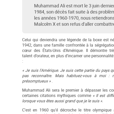
Muhammad Ali est mort le 3 juin dernier
1984, son décès fait suite à des problèm
les années 1960-1970, nous retiendrons 
Malcolm X et son refus d'aller combatt
Celui qui deviendra une légende de la boxe est n
1942, dans une famille confrontée à la ségrégation
cœur des États-Unis d’Amérique. Il démontre tr
talent d’orateur, en plus d’incarner une personnal
:
« Je suis l'Amérique. Je suis cette partie du pays 
pas reconnaître. Mais habituez-vous à moi : n
présomptueux »
.
Muhammad Ali sera le premier à dépasser les co
certaines citations mythiques comme
« Il est dif
lorsque vous êtes aussi grand que je le suis »
.
C'est en 1960 qu'il décroche le titre olympiqu