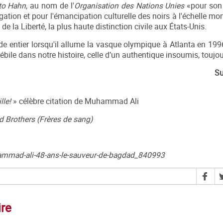
to Hahn
, au nom de l'
Organisation des Nations Unies
«pour son
ion et pour l'émancipation culturelle des noirs à l'échelle mond
e la Liberté, la plus haute distinction civile aux États-Unis.
e entier lorsqu'il allume la vasque olympique à Atlanta en 1996
lébile dans notre histoire, celle d’un authentique insoumis, toujou
Su
lle!
» célèbre citation de Muhammad Ali
d Brothers (Frères de sang)
hammad-ali-48-ans-le-sauveur-de-bagdad_840993
ire