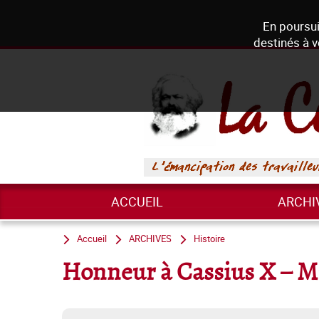
En poursui
destinés à v
ACCUEIL
ARCHI
Accueil
ARCHIVES
Histoire
Honneur à Cassius X – Mu