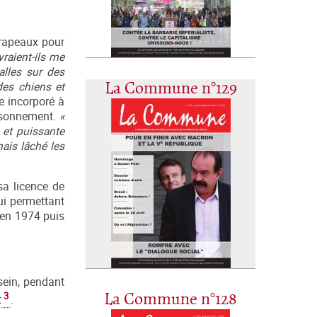
drapeaux pour
raient-ils me
alles sur des
des chiens et
La Commune n°129
e incorporé à
risonnement.
«
 et puissante
mais lâché les
a licence de
lui permettant
e en 1974 puis
sein, pendant
3
La Commune n°128
t
.