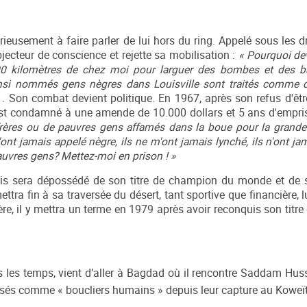
sement à faire parler de lui hors du ring. Appelé sous les 
jecteur de conscience et rejette sa mobilisation :
« Pourquoi dev
000 kilomètres de chez moi pour larguer des bombes et des b
insi nommés gens nègres dans Louisville sont traités comme 
»
. Son combat devient politique. En 1967, après son refus d'êtr
il est condamné à une amende de 10.000 dollars et 5 ans d'emp
frères ou de pauvres gens affamés dans la boue pour la grande
ont jamais appelé nègre, ils ne m'ont jamais lynché, ils n'ont ja
auvres gens? Mettez-moi en prison ! »
is sera dépossédé de son titre de champion du monde et de s
tra fin à sa traversée du désert, tant sportive que financière, 
rrière, il y mettra un terme en 1979 après avoir reconquis son titr
 les temps, vient d’aller à Bagdad où il rencontre Saddam Hus
tilisés comme « boucliers humains » depuis leur capture au Koweï