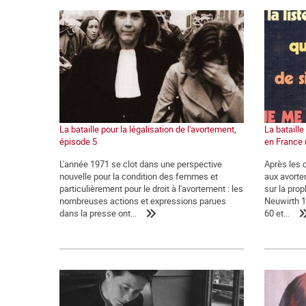
La bataille pour la légalisation de l'avortement,
La bataille
épisode 5
en France 
L'année 1971 se clot dans une perspective
Après les 
nouvelle pour la condition des femmes et
aux avortem
particulièrement pour le droit à l'avortement : les
sur la prop
nombreuses actions et expressions parues
Neuwirth 1,
dans la presse ont...
60 et...