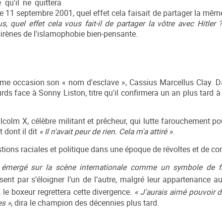
 qu'il ne quittera
le 11 septembre 2001, quel effet cela faisait de partager la mêm
s, quel effet cela vous fait-il de partager la vôtre avec Hitler 
irènes de l'islamophobie bien-pensante.
même occasion son « nom d'esclave », Cassius Marcellus Clay.
s face à Sonny Liston, titre qu'il confirmera un an plus tard à 
olm X, célèbre militant et prêcheur, qui lutte farouchement po
 dont il dit
« Il n'avait peur de rien. Cela m'a attiré »
.
tions raciales et politique dans une époque de révoltes et de c
émergé sur la scène internationale comme un symbole de fie
ent par s’éloigner l’un de l’autre, malgré leur appartenance
, le boxeur regrettera cette divergence.
« J'aurais aimé pouvoir 
es »
, dira le champion des décennies plus tard.