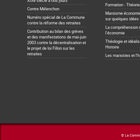
XIXe siècle à nos jours
Formation - Théorie
Contre Mélenchon
Marxisme économie 
Numéro spécial de La Commune
sur quelques idées
contre la réforme des retraites
La compréhension 
Contribution au bilan des grèves
l’économie
et des manifestations de mai-juin
Théologie et idéali
2003 contre la décentralisation et
Histoire
le projet de loi Fillon sur les
retraites
Les marxistes et l’h
© La Commun