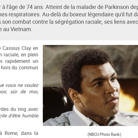
 à l'âge de 74 ans. Atteint de la maladie de Parkinson de
es respiratoires. Au-delà du boxeur légendaire qu'il fut 
son combat contre la ségrégation raciale, ses liens ave
re au Vietnam.
é Cassius Clay en
 raciale, en plein
ès rapidement un
ité hors du commun
que vous ne voulez
oir, sûr de moi,
rdes du ring avec
ficile d'être humble
e à Rome, dans la
(NBCU Photo Bank)