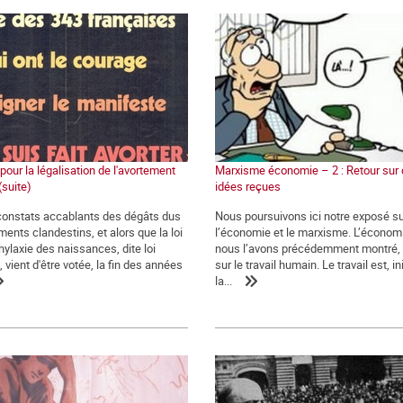
 pour la légalisation de l'avortement
Marxisme économie – 2 : Retour sur
(suite)
idées reçues
constats accablants des dégâts dus
Nous poursuivons ici notre exposé s
ents clandestins, et alors que la loi
l’économie et le marxisme. L’écono
hylaxie des naissances, dite loi
nous l’avons précédemment montré,
 vient d'être votée, la fin des années
sur le travail humain. Le travail est, i
la...