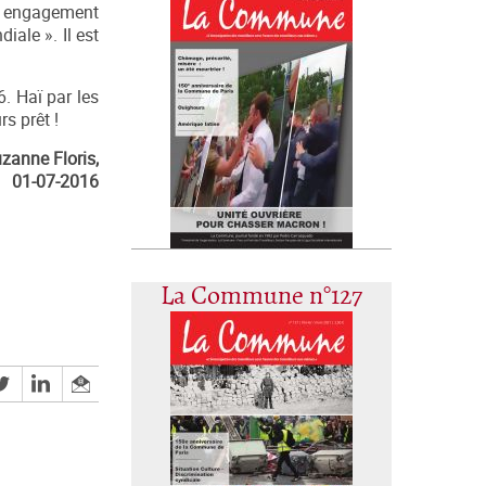
 engagement
iale ». Il est
. Haï par les
rs prêt !
zanne Floris,
01-07-2016
La Commune n°127