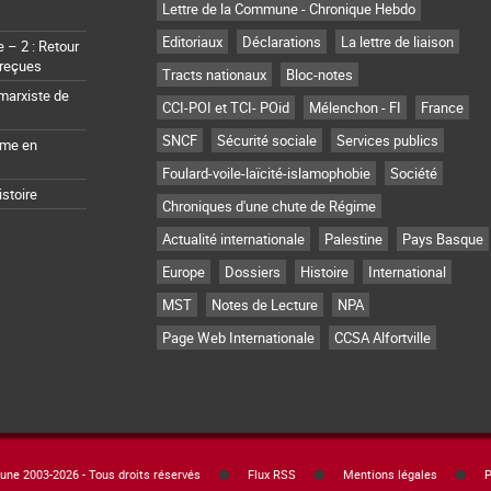
Lettre de la Commune - Chronique Hebdo
Editoriaux
Déclarations
La lettre de liaison
– 2 : Retour
 reçues
Tracts nationaux
Bloc-notes
marxiste de
CCI-POI et TCI- POid
Mélenchon - FI
France
SNCF
Sécurité sociale
Services publics
sme en
Foulard-voile-laïcité-islamophobie
Société
istoire
Chroniques d'une chute de Régime
Actualité internationale
Palestine
Pays Basque
Europe
Dossiers
Histoire
International
MST
Notes de Lecture
NPA
Page Web Internationale
CCSA Alfortville
e 2003-2026 - Tous droits réservés
Flux RSS
Mentions légales
P