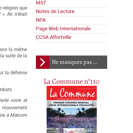
MST
e religion que
Notes de Lecture
? »
. Ali n'était
NPA
Page Web Internationale
CCSA Alfortville
 Dans la même
la suite de la
Ne manquez pas ...
ur la défense
La Commune n°130
ombats.
rté noire et
 au mouvement
dire à Malcom