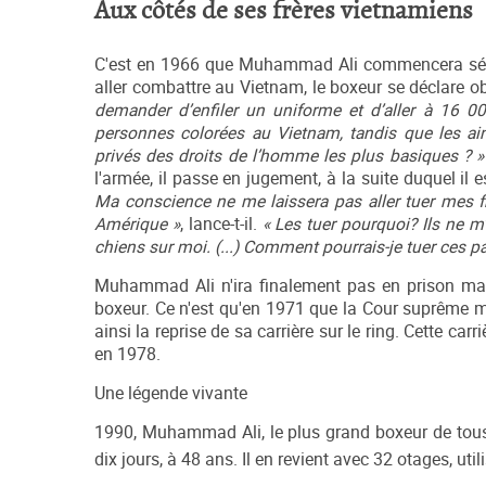
Aux côtés de ses frères vietnamiens
C'est en 1966 que Muhammad Ali commencera sérieu
aller combattre au Vietnam, le boxeur se déclare ob
demander d’enfiler un uniforme et d’aller à 16 
personnes colorées au Vietnam, tandis que les a
privés des droits de l’homme les plus basiques ? 
l'armée, il passe en jugement, à la suite duquel 
Ma conscience ne me laissera pas aller tuer mes 
Amérique »
, lance-t-il.
« Les tuer pourquoi? Ils ne m'
chiens sur moi. (...) Comment pourrais-je tuer ces p
Muhammad Ali n'ira finalement pas en prison ma
boxeur. Ce n'est qu'en 1971 que la Cour suprême met
ainsi la reprise de sa carrière sur le ring. Cette ca
en 1978.
Une légende vivante
1990, Muhammad Ali, le plus grand boxeur de tous
dix jours, à 48 ans. Il en revient avec 32 otages, u