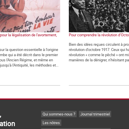
 pour la légalisation de l'avortement,
Pour comprendre la révolution d’Oct
Bien des idées reçues circulent à pro
r la question essentielle à l'origine
révolution d’octobre 1917. Ceux qui h
ombe qui a été décrit dans le premier
révolution « comme le pêché » ont mil
ous l'Ancien Régime, et même en
manières de la dénigrer, n’hésitant pas
usqu'à l'Antiquité, les méthodes et...
,
Qui sommes-nous ?
Journal trimestriel
ation
Les nôtres