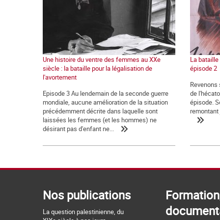
Une histoire du ventre des femmes au XXe
La bataille
siècle : la bataille pour la légalisation de
épisode 2
l'avortement
Revenons su
Episode 3 Au lendemain de la seconde guerre
de l'hécat
mondiale, aucune amélioration de la situation
épisode. S
précédemment décrite dans laquelle sont
remontant j
laissées les femmes (et les hommes) ne
désirant pas d'enfant ne...
Nos publications
Formation
document
La question palestinienne, du