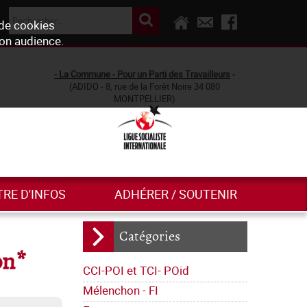
 de cookies
son audience.
- La Commune - Pour un Parti des Travailleurs
-
(ADIDO - 8, rue de la Forêt Noire 34 080
MONTPELLIER)
TRE D'INFOS
ADHÉRER / SOUTENIR
Catégories
on*
CCI-POI et TCI- POid
Mélenchon - FI