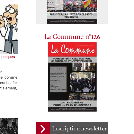
La Commune n°126
 quelques
ur
mie, comme
 est basée
nitialement,
Inscription newsletter