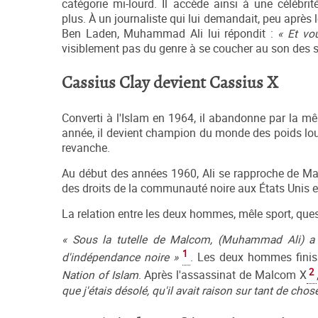
catégorie mi-lourd. Il accède ainsi à une célébrité
plus. À un journaliste qui lui demandait, peu après 
Ben Laden, Muhammad Ali lui répondit :
« Et vou
visiblement pas du genre à se coucher au son des s
Cassius Clay devient Cassius X
Converti à l'Islam en 1964, il abandonne par la 
année, il devient champion du monde des poids lourd
revanche.
Au début des années 1960, Ali se rapproche de Malc
des droits de la communauté noire aux États Unis et
La relation entre les deux hommes, mêle sport, ques
« Sous la tutelle de Malcom, (Muhammad Ali) a 
1
d'indépendance noire »
. Les deux hommes finiss
2
Nation of Islam
. Après l'assassinat de Malcom X
que j'étais désolé, qu'il avait raison sur tant de chos