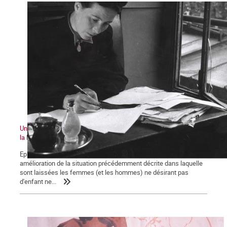
Une histoire du ventre des femmes au XXe siècle : la bataille pour
la légalisation de l'avortement
Episode 3 Au lendemain de la seconde guerre mondiale, aucune
amélioration de la situation précédemment décrite dans laquelle
sont laissées les femmes (et les hommes) ne désirant pas
d'enfant ne...