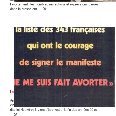
l'avortement : les nombreuses actions et expressions parues
dans la presse ont...
La bataille pour la légalisation de l'avortement en France (suite)
Après les constats accablants des dégâts dus aux avortements
clandestins, et alors que la loi sur la prophylaxie des naissances,
dite loi Neuwirth 1, vient d'être votée, la fin des années 60 et...