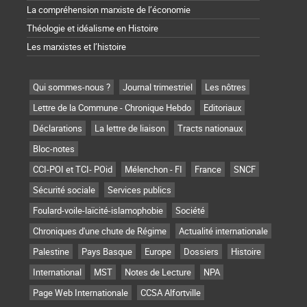
La compréhension marxiste de l’économie
Théologie et idéalisme en Histoire
Les marxistes et l’histoire
Qui sommes-nous ?
Journal trimestriel
Les nôtres
Lettre de la Commune - Chronique Hebdo
Editoriaux
Déclarations
La lettre de liaison
Tracts nationaux
Bloc-notes
CCI-POI et TCI- POid
Mélenchon - FI
France
SNCF
Sécurité sociale
Services publics
Foulard-voile-laïcité-islamophobie
Société
Chroniques d'une chute de Régime
Actualité internationale
Palestine
Pays Basque
Europe
Dossiers
Histoire
International
MST
Notes de Lecture
NPA
Page Web Internationale
CCSA Alfortville