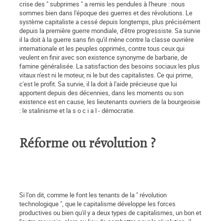
crise des " subprimes " a remis les pendules à l'heure : nous
sommes bien dans l'époque des guerres et des révolutions. Le
système capitaliste a cessé depuis longtemps, plus précisément
depuis la première guerre mondiale, d'être progressiste. Sa survie
il la doit à la guerre sans fin qu'il mène contre la classe ouvrière
internationale et les peuples opprimés, contre tous ceux qui
veulent en finir avec son existence synonyme de barbarie, de
famine généralisée. La satisfaction des besoins sociaux les plus
vitaux n'est ni le moteur, ni le but des capitalistes. Ce qui prime,
c'est le profit. Sa survie, il la doit à l'aide précieuse que lui
apportent depuis des décennies, dans les moments ou son
existence est en cause, les lieutenants ouvriers de la bourgeoisie
: le stalinisme et la s o c i a l - démocratie.
Réforme ou révolution ?
Si l'on dit, comme le font les tenants de la " révolution
technologique ", que le capitalisme développe les forces
productives ou bien qu'il y a deux types de capitalismes, un bon et