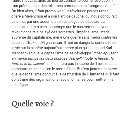
l'autre mauvais, alors au lieu de combattre pour la révolution, il
faut prêcher pour des réformes prétendument " progressistes ".
Ou bien alors, il faut promouvoir " la révolution par les urnes ",
chère à Mélenchon et à son Parti de gauche, qui nous conduirait,
selon lui, par une accumulation de sièges de députés, au
socialisme. Il y a bien longtemps que le mouvement ouvrier
révolutionnaire a balayé ces sornettes. l'impérialisme, stade
suprême du capitalisme, mène une guerre sans merci contre les
peuples d'Irak et d'Afghanistan. Il met en danger la continuité de
la vie sur la planète aujourd'hui encore plus qu'hier quand Karl
Marx écrivait que le capitalisme ne se développe "
qu'en épuisant
en même temps les deux sources d'où jaillit toute richesse : la
terre et le travailleur
", il ne quittera pas la scène de l'histoire sans
combattre et sans qu'on le mette à bas. Et c'est justement parce
que le capitalisme conduit à la destruction de l'Humanité qu'il faut
construire des organisations révolutionnaires pour mettre fin à
son règne.
Quelle voie ?