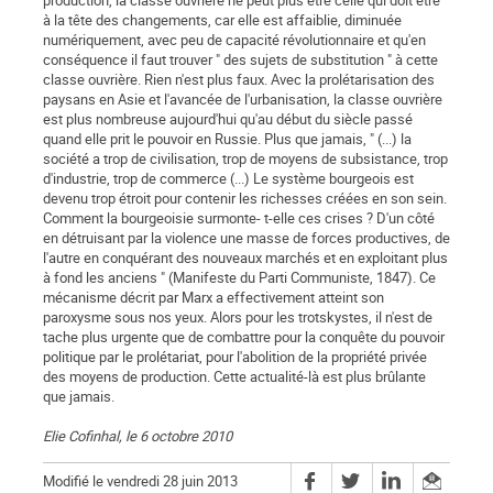
production, la classe ouvrière ne peut plus être celle qui doit être
à la tête des changements, car elle est affaiblie, diminuée
numériquement, avec peu de capacité révolutionnaire et qu'en
conséquence il faut trouver " des sujets de substitution " à cette
classe ouvrière. Rien n'est plus faux. Avec la prolétarisation des
paysans en Asie et l'avancée de l'urbanisation, la classe ouvrière
est plus nombreuse aujourd'hui qu'au début du siècle passé
quand elle prit le pouvoir en Russie. Plus que jamais, " (...) la
société a trop de civilisation, trop de moyens de subsistance, trop
d'industrie, trop de commerce (...) Le système bourgeois est
devenu trop étroit pour contenir les richesses créées en son sein.
Comment la bourgeoisie surmonte- t-elle ces crises ? D'un côté
en détruisant par la violence une masse de forces productives, de
l'autre en conquérant des nouveaux marchés et en exploitant plus
à fond les anciens " (Manifeste du Parti Communiste, 1847). Ce
mécanisme décrit par Marx a effectivement atteint son
paroxysme sous nos yeux. Alors pour les trotskystes, il n'est de
tache plus urgente que de combattre pour la conquête du pouvoir
politique par le prolétariat, pour l'abolition de la propriété privée
des moyens de production. Cette actualité-là est plus brûlante
que jamais.
Elie Cofinhal, le 6 octobre 2010
Modifié le vendredi 28 juin 2013