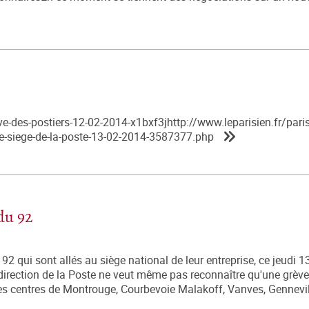
eve-des-postiers-12-02-2014-x1bxf3jhttp://www.leparisien.fr/pari
-le-siege-de-la-poste-13-02-2014-3587377.php
du 92
2 qui sont allés au siège national de leur entreprise, ce jeudi 13
 direction de la Poste ne veut même pas reconnaître qu'une grève
es centres de Montrouge, Courbevoie Malakoff, Vanves, Gennevill