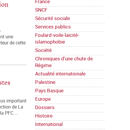
France
tion
SNCF
Sécurité sociale
Services publics
n
Foulard-voile-laïcité-
ant une
islamophobie
teur de cette
Société
Chroniques d'une chute de
Régime
Actualité internationale
Palestine
stes
Pays Basque
Europe
lus important
Dossiers
ection de La
la PFC....
Histoire
International