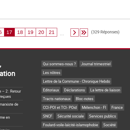
(329 Réponses)
6
17
18
19
20
21
...
,
Qui sommes-nous ?
Journal trimestriel
ation
Les nôtres
Lettre de la Commune - Chronique Hebdo
Editoriaux
Déclarations
La lettre de liaison
– 2 : Retour
 reçues
Tracts nationaux
Bloc-notes
marxiste de
CCI-POI et TCI- POid
Mélenchon - FI
France
SNCF
Sécurité sociale
Services publics
sme en
Foulard-voile-laïcité-islamophobie
Société