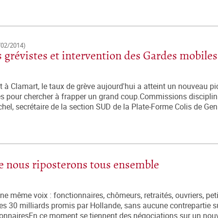
/02/2014)
s grévistes et intervention des Gardes mobiles
 à Clamart, le taux de grève aujourd'hui a atteint un nouveau pi
es pour chercher à frapper un grand coup.Commissions disciplin
ichel, secrétaire de la section SUD de la Plate-Forme Colis de Genn
ue nous riposterons tous ensemble
 même voix : fonctionnaires, chômeurs, retraités, ouvriers, peti
les 30 milliards promis par Hollande, sans aucune contrepartie s
tionnairesEn ce moment se tiennent des négociations sur un nou