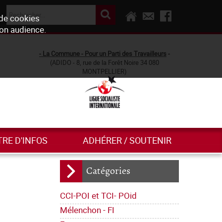
 de cookies
son audience.
- La Commune - Pour un Parti des Travailleurs
-
(ADIDO - 8, rue de la Forêt Noire 34 080
MONTPELLIER)
TRE D'INFOS
ADHÉRER / SOUTENIR
Catégories
CCI-POI et TCI- POid
Mélenchon - FI