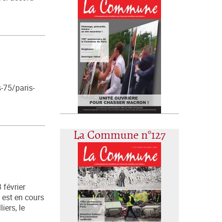
s-75/paris-
La Commune n°127
 février
 est en cours
iers, le