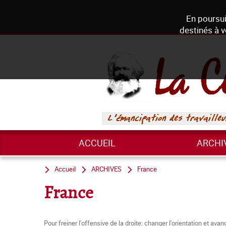
En poursui
destinés à v
ACCUEIL
ARCHI
Accueil
ARCHIVES
France
France
Pour freiner l'offensive de la droite: changer l'orientation et av