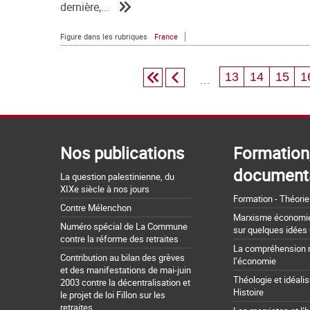
dernière,...
Figure dans les rubriques
France
13
14
15
1
...
Nos publications
Formation
document
La question palestinienne, du
XIXe siècle à nos jours
Formation - Théorie
Contre Mélenchon
Marxisme économie 
Numéro spécial de La Commune
sur quelques idées
contre la réforme des retraites
La compréhension 
Contribution au bilan des grèves
l’économie
et des manifestations de mai-juin
Théologie et idéali
2003 contre la décentralisation et
Histoire
le projet de loi Fillon sur les
retraites