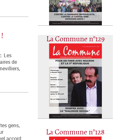
 !
La Commune n°129
c. Les
aires de
evilliers,
tes gens,
La Commune n°128
ur
vel accord