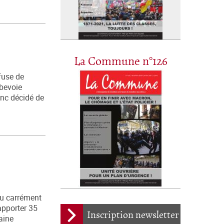
La Commune n°126
fuse de
rbevoie
onc décidé de
ou carrément
rapporter 35
Inscription newsletter
aine