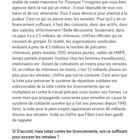
réalité de totale mauvaise foi. Pourquoi ? Imaginez que vous êtes
agressé dans la rue par un voleur : il vous dépouille de tous vos
biens et de vos vêtements. Puis il vous dénonce pour attentat à la
pudeur. C'est ce qui se passe avec les retraites. Pour qu'il y ait un
financement suffisant, il faut des cotisants, donc des actifs, donc
des salariés, effectivement ! Belle découverte. Seulement, dans
ce pays il y a 2,5 millions de chômeurs, chiffres officiels qui ne
cessent de grimper. En réalité, les organisations syndicales
évaluent à prés de 4,5 millions le nombre de précaires :
chômeurs, petits boulots, CDD, emplois-jeunes, radiés de l'ANPE,
temps partiels imposés (surtout chez les femmes travailleuses),
intérimaires etc. Autant de cotisations en moins pour les retraites.
Or, un million de chômeurs en moins, c'est 12 milliards d'euros en
plus pour les retraites, chiffre que nul ne conteste. C'est ainsi que
la lutte pour préserver le système de répartition solidaire est
indissociable de la lutte contre les licenciements qui se
multiplient et contre le travail précaire sous toutes ses formes. Le
reste n'est que propagande consciente pour remettre en cause le
système de solidarité ouvrière qui a fait ses preuves depuis 1945.
Ainsi, la lutte pour le plein emploi rapporterait environ 40 milliards
d'euros aux retraites. Voilà un chiffre que Fillon s'est bien gardé
de rappeler.
5/ D'accord, mais lutter contre les licenciements, est-ce suffisant
pour assurer les retraites ?