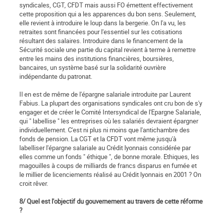
syndicales, CGT, CFDT mais aussi FO émettent effectivement
cette proposition qui a les apparences du bon sens. Seulement,
elle revient à introduire le loup dans la bergerie. On l'a vu, les
retraites sont financées pour l'essentiel sur les cotisations
résultant des salaires. Introduire dans le financement de la
Sécurité sociale une partie du capital revient à terme à remettre
entre les mains des institutions financières, boursières,
bancaires, un système basé sur la solidarité ouvrière
indépendante du patronat.
Il en est de même de l'épargne salariale introduite par Laurent
Fabius. La plupart des organisations syndicales ont cru bon de s'y
engager et de créer le Comité Intersyndical de l'Epargne Salariale,
qui " labellise " les entreprises où les salariés devraient épargner
individuellement. C'est ni plus ni moins que l'antichambre des
fonds de pension. La CGT et la CFDT vont même jusqu'à
labelliser l'épargne salariale au Crédit lyonnais considérée par
elles comme un fonds " éthique ", de bonne morale. Ethiques, les
magouilles à coups de milliards de francs disparus en fumée et
le millier de licenciements réalisé au Crédit lyonnais en 2001 ? On
croit rêver.
8/ Quel est l'objectif du gouvernement au travers de cette réforme
?