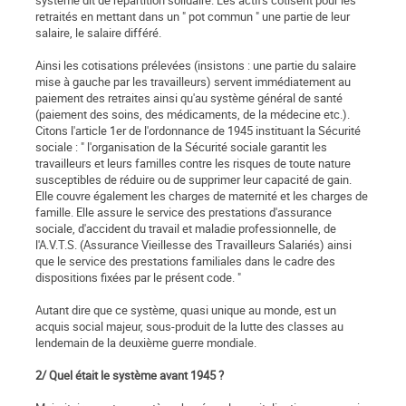
système dit de répartition solidaire. Les actifs cotisent pour les
retraités en mettant dans un " pot commun " une partie de leur
salaire, le salaire différé.
Ainsi les cotisations prélevées (insistons : une partie du salaire
mise à gauche par les travailleurs) servent immédiatement au
paiement des retraites ainsi qu'au système général de santé
(paiement des soins, des médicaments, de la médecine etc.).
Citons l'article 1er de l'ordonnance de 1945 instituant la Sécurité
sociale : " l'organisation de la Sécurité sociale garantit les
travailleurs et leurs familles contre les risques de toute nature
susceptibles de réduire ou de supprimer leur capacité de gain.
Elle couvre également les charges de maternité et les charges de
famille. Elle assure le service des prestations d'assurance
sociale, d'accident du travail et maladie professionnelle, de
l'A.V.T.S. (Assurance Vieillesse des Travailleurs Salariés) ainsi
que le service des prestations familiales dans le cadre des
dispositions fixées par le présent code. "
Autant dire que ce système, quasi unique au monde, est un
acquis social majeur, sous-produit de la lutte des classes au
lendemain de la deuxième guerre mondiale.
2/ Quel était le système avant 1945 ?