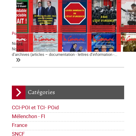
Pourquoi militer avec La Commune ?
Notre journal La Commune paraît depuis bientôt vingt-cinq ans.
Notre site web met à la disposition de tous quinze années
d’archives (articles – documentation - lettres d’information -...
Catégories
CCI-POI et TCI- POid
Mélenchon - FI
France
SNCF