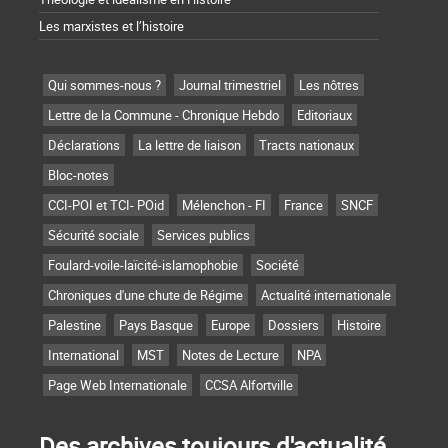
Les marxistes et l’histoire
Qui sommes-nous ?
Journal trimestriel
Les nôtres
Lettre de la Commune - Chronique Hebdo
Editoriaux
Déclarations
La lettre de liaison
Tracts nationaux
Bloc-notes
CCI-POI et TCI- POid
Mélenchon - FI
France
SNCF
Sécurité sociale
Services publics
Foulard-voile-laïcité-islamophobie
Société
Chroniques d'une chute de Régime
Actualité internationale
Palestine
Pays Basque
Europe
Dossiers
Histoire
International
MST
Notes de Lecture
NPA
Page Web Internationale
CCSA Alfortville
Des archives toujours d'actualité