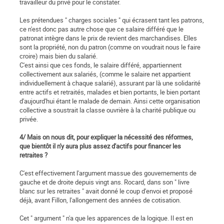
travailleur du privé pour le constater.
Les prétendues " charges sociales " qui écrasent tant les patrons,
ce n'est donc pas autre chose que ce salaire différé que le
patronat intègre dans le prix de revient des marchandises. Elles
sont la propriété, non du patron (comme on voudrait nous le faire
croire) mais bien du salarié.
C'est ainsi que ces fonds, le salaire différé, appartiennent
collectivement aux salariés, (comme le salaire net appartient
individuellement à chaque salarié), assurant par là une solidarité
entre actifs et retraités, malades et bien portants, le bien portant
d'aujourd'hui étant le malade de demain. Ainsi cette organisation
collective a soustrait la classe ouvrière à la charité publique ou
privée.
4/ Mais on nous dit, pour expliquer la nécessité des réformes,
que bientôt il n'y aura plus assez d'actifs pour financer les
retraites ?
C'est effectivement l'argument massue des gouvernements de
gauche et de droite depuis vingt ans. Rocard, dans son " livre
blanc sur les retraites " avait donné le coup d'envoi et proposé
déjà, avant Fillon, l'allongement des années de cotisation.
Cet " argument " n'a que les apparences de la logique. Il est en