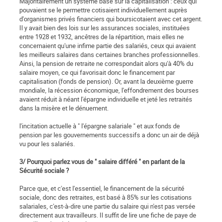
Majoritairement un système basé sur la capitalisation : ceux qui
pouvaient se le permettre cotisaient individuellement auprès
d'organismes privés financiers qui boursicotaient avec cet argent.
Il y avait bien des lois sur les assurances sociales, instituées
entre 1928 et 1932, ancêtres de la répartition, mais elles ne
concernaient qu'une infime partie des salariés, ceux qui avaient
les meilleurs salaires dans certaines branches professionnelles.
Ainsi, la pension de retraite ne correspondait alors qu'à 40% du
salaire moyen, ce qui favorisait donc le financement par
capitalisation (fonds de pension). Or, avant la deuxième guerre
mondiale, la récession économique, l'effondrement des bourses
avaient réduit à néant l'épargne individuelle et jeté les retraités
dans la misère et le dénuement.
l'incitation actuelle à " l'épargne salariale " et aux fonds de
pension par les gouvernements successifs a donc un air de déjà
vu pour les salariés.
3/ Pourquoi parlez vous de " salaire différé " en parlant de la
Sécurité sociale ?
Parce que, et c'est l'essentiel, le financement de la sécurité
sociale, donc des retraites, est basé à 85% sur les cotisations
salariales, c'est-à-dire une partie du salaire qui n'est pas versée
directement aux travailleurs. Il suffit de lire une fiche de paye de