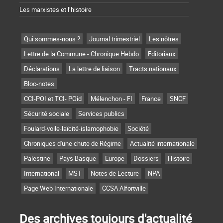
Les marxistes et l’histoire
Qui sommes-nous ?
Journal trimestriel
Les nôtres
Lettre de la Commune - Chronique Hebdo
Editoriaux
Déclarations
La lettre de liaison
Tracts nationaux
Bloc-notes
CCI-POI et TCI- POid
Mélenchon - FI
France
SNCF
Sécurité sociale
Services publics
Foulard-voile-laïcité-islamophobie
Société
Chroniques d'une chute de Régime
Actualité internationale
Palestine
Pays Basque
Europe
Dossiers
Histoire
International
MST
Notes de Lecture
NPA
Page Web Internationale
CCSA Alfortville
Des archives toujours d'actualité