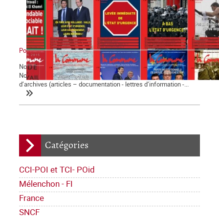
Pourquoi militer avec La Commune ?
Notre journal La Commune paraît depuis bientôt vingt-cinq ans.
Notre site web met à la disposition de tous quinze années
d’archives (articles – documentation - lettres d’information -...
Catégories
CCI-POI et TCI- POid
Mélenchon - FI
France
SNCF