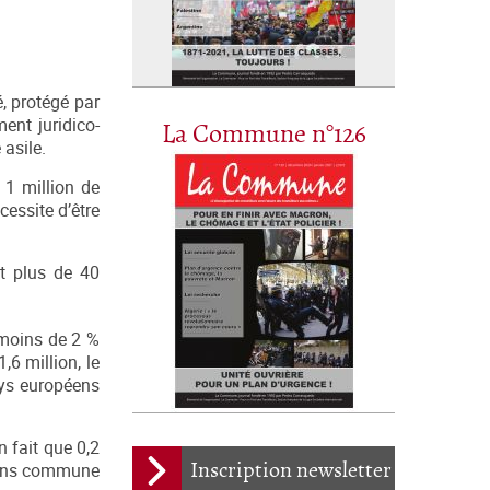
, protégé par
ent juridico-
La Commune n°126
asile.
 1 million de
cessite d’être
nt plus de 40
 moins de 2 %
,6 million, le
ays européens
 fait que 0,2
Inscription newsletter
 sans commune