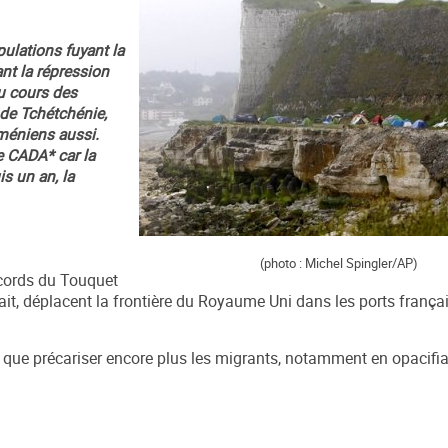
pulations fuyant la
ant la répression
Au cours des
 de Tchétchénie,
rméniens aussi.
e CADA* car la
s un an, la
(photo : Michel Spingler/AP)
cords du Touquet
ait, déplacent la frontière du Royaume Uni dans les ports françai
t que précariser encore plus les migrants, notamment en opacifian