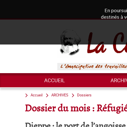
En poursui
destinés à v
ACCUEIL
ARCHI
Accueil
ARCHIVES
Dossiers
Dossier du mois : Réfugi
Dieppe : le port de l’angoisse