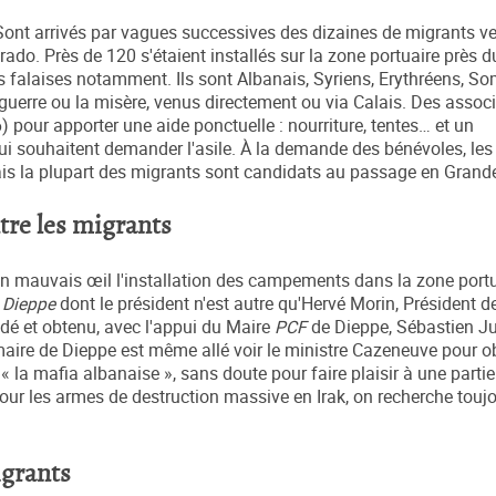
Sont arrivés par vagues successives des dizaines de migrants ve
do. Près de 120 s'étaient installés sur la zone portuaire près d
es falaises notamment. Ils sont Albanais, Syriens, Erythréens, So
 guerre ou la misère, venus directement ou via Calais. Des assoc
 pour apporter une aide ponctuelle : nourriture, tentes… et un
souhaitent demander l'asile. À la demande des bénévoles, les
is la plupart des migrants sont candidats au passage en Grand
tre les migrants
 d'un mauvais œil l'installation des campements dans la zone port
 Dieppe
dont le président n'est autre qu'Hervé Morin, Président d
dé et obtenu, avec l'appui du Maire
PCF
de Dieppe, Sébastien J
maire de Dieppe est même allé voir le ministre Cazeneuve pour ob
 la mafia albanaise », sans doute pour faire plaisir à une parti
r les armes de destruction massive en Irak, on recherche toujo
igrants