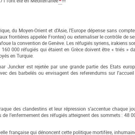
71 l’ont été en Méditerranée
!!!
Afrique, du Moyen-Orient et d’Asie, l’Europe dépense sans compte
aux frontières appelée Frontex) ou externaliser le contrôle de se
afoue la convention de Genève. Les réfugiés syriens, irakiens so
 160 000 réfugiés qui étaient en Grèce doivent être « triés » d
oyés en Turquie.
ar Juncker est rejetée par une grande partie des Etats euro
avec des barbelés ou envisagent des referendums sur l’accueil
raque des clandestins et leur répression s’accentue chaque jou
ffres de l’enfermement des réfugiés atteignent des sommets : 48 
ielle française qui dénoncent cette politique mortifère, inhumain