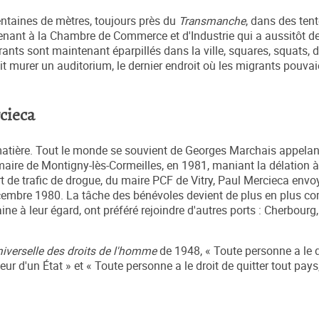
ntaines de mètres, toujours près du
T
ransmanche
, dans des ten
rtenant à la Chambre de Commerce et d'Industrie qui a aussitôt 
ts sont maintenant éparpillés dans la ville, squares, squats, 
it murer un auditorium, le dernier endroit où les migrants pouvai
cieca
matière. Tout le monde se souvient de Georges Marchais appelan
maire de Montigny-lès-Cormeilles, en 1981, maniant la délation à
rt de trafic de drogue, du maire PCF de Vitry, Paul Mercieca env
cembre 1980. La tâche des bénévoles devient de plus en plus c
e à leur égard, ont préféré rejoindre d'autres ports : Cherbourg,
niverselle des droits de l'homme
de 1948, « Toute personne a le d
rieur d'un État » et « Toute personne a le droit de quitter tout pays