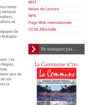
MST
nus tenter
Notes de Lecture
u terminal
NPA
maliens,
iations se
Page Web Internationale
CCSA Alfortville
 équipes de
e Bretagne.
Ne manquez pas ...
uaire. Les
La Commune n°130
e Région,
umel,
tenir plus de
e de son
urs la