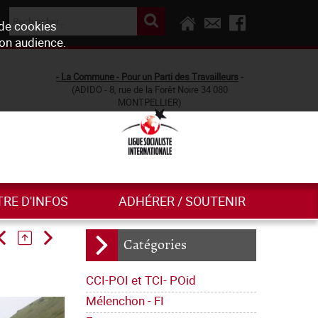
 de cookies
son audience.
- La Commune - Pour un Parti des Travailleurs
-
(ADIDO - 8, rue de la Forêt Noire 34 080
MONTPELLIER)
TRE D'INFOS
ADHÉRER / SOUTENIR
Catégories
CCI-POI et TCI- POid
Mélenchon - FI