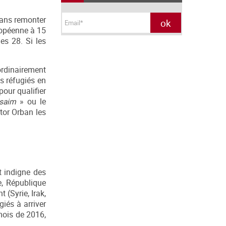
 sans remonter
ropéenne à 15
es 28. Si les
 ordinairement
s réfugiés en
our qualifier
saim
» ou le
ctor Orban les
et indigne des
e, République
(Syrie, Irak,
giés à arriver
mois de 2016,