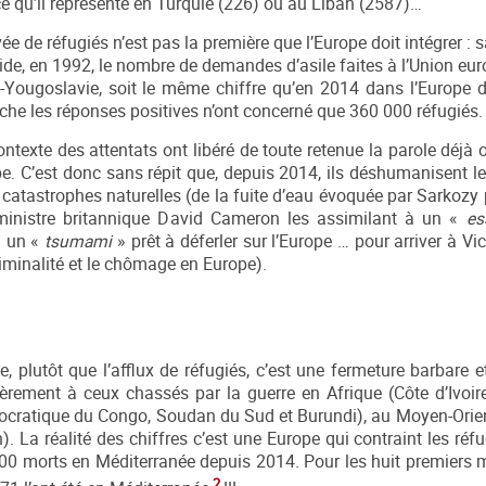
 qu’il représente en Turquie (226) ou au Liban (2587)…
rrivée de réfugiés n’est pas la première que l’Europe doit intégrer :
oide, en 1992, le nombre de demandes d’asile faites à l’Union eu
-Yougoslavie, soit le même chiffre qu’en 2014 dans l’Europe d
he les réponses positives n’ont concerné que 360 000 réfugiés.
e contexte des attentats ont libéré de toute retenue la parole déjà
. C’est donc sans répit que, depuis 2014, ils déshumanisent le
tastrophes naturelles (de la fuite d’eau évoquée par Sarkozy p
r ministre britannique David Cameron les assimilant à un «
es
 un «
tsumami
» prêt à déferler sur l’Europe … pour arriver à Vi
riminalité et le chômage en Europe).
e, plutôt que l’afflux de réfugiés, c’est une fermeture barbare 
ièrement à ceux chassés par la guerre en Afrique (Côte d’Ivoir
mocratique du Congo, Soudan du Sud et Burundi), au Moyen-Orient 
. La réalité des chiffres c’est une Europe qui contraint les réfu
000 morts en Méditerranée depuis 2014. Pour les huit premiers 
2