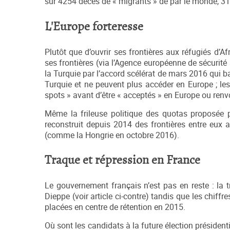
sur 4254 décès de « migrants » de par le monde, 31
L'Europe forteresse
Plutôt que d’ouvrir ses frontières aux réfugiés d’
ses frontières (via l’Agence européenne de sécurité 
la Turquie par l’accord scélérat de mars 2016 qui b
Turquie et ne peuvent plus accéder en Europe ; les
spots » avant d’être « acceptés » en Europe ou renv
Même la frileuse politique des quotas proposée p
reconstruit depuis 2014 des frontières entre eux 
(comme la Hongrie en octobre 2016).
Traque et répression en France
Le gouvernement français n’est pas en reste : la t
Dieppe (voir article ci-contre) tandis que les chi
placées en centre de rétention en 2015.
Où sont les candidats à la future élection président