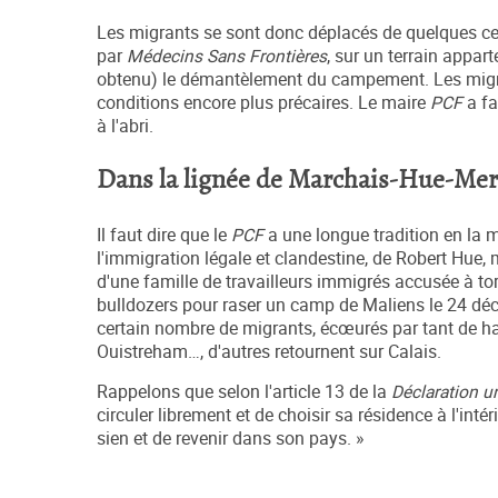
Les migrants se sont donc déplacés de quelques ce
par
Médecins Sans Frontières
, sur un terrain appa
obtenu) le démantèlement du campement. Les migran
conditions encore plus précaires. Le maire
PCF
a fa
à l'abri.
Dans la lignée de Marchais-Hue-Mer
Il faut dire que le
PCF
a une longue tradition en la 
l'immigration légale et clandestine, de Robert Hue, 
d'une famille de travailleurs immigrés accusée à to
bulldozers pour raser un camp de Maliens le 24 dé
certain nombre de migrants, écœurés par tant de hain
Ouistreham…, d'autres retournent sur Calais.
Rappelons que selon l'article 13 de la
D
éclaration u
circuler librement et de choisir sa résidence à l'inté
sien et de revenir dans son pays. »