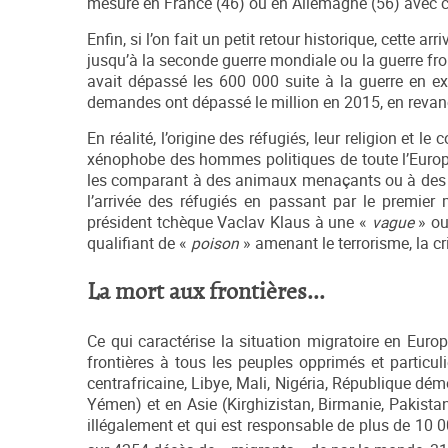
mesure en France (46) ou en Allemagne (56) avec ce
Enfin, si l’on fait un petit retour historique, cette a
jusqu’à la seconde guerre mondiale ou la guerre fr
avait dépassé les 600 000 suite à la guerre en ex
demandes ont dépassé le million en 2015, en revanc
En réalité, l’origine des réfugiés, leur religion et l
xénophobe des hommes politiques de toute l’Europe
les comparant à des animaux menaçants ou à des ca
l’arrivée des réfugiés en passant par le premie
président tchèque Vaclav Klaus à une «
vague
» ou
qualifiant de «
poison
» amenant le terrorisme, la c
La mort aux frontières...
Ce qui caractérise la situation migratoire en Europ
frontières à tous les peuples opprimés et particul
centrafricaine, Libye, Mali, Nigéria, République dé
Yémen) et en Asie (Kirghizistan, Birmanie, Pakistan)
illégalement et qui est responsable de plus de 10 