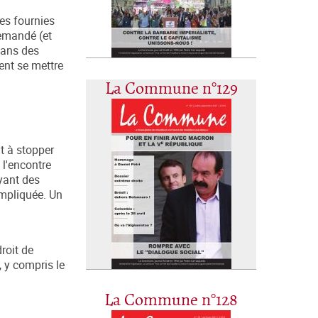
tes fournies
demandé (et
dans des
ent se mettre
La Commune n°129
t à stopper
 l'encontre
oyant des
ompliquée. Un
roit de
, y compris le
La Commune n°128