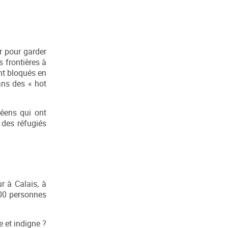
r pour garder
s frontières à
nt bloqués en
ans des « hot
péens qui ont
 des réfugiés
r à Calais, à
000 personnes
e et indigne ?