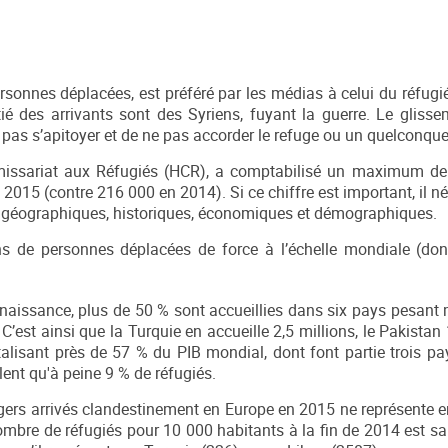
rsonnes déplacées, est préféré par les médias à celui du réfugié
 des arrivants sont des Syriens, fuyant la guerre. Le glissem
as s’apitoyer et de ne pas accorder le refuge ou un quelconque 
mmissariat aux Réfugiés (HCR), a comptabilisé un maximum de
015 (contre 216 000 en 2014). Si ce chiffre est important, il né
res géographiques, historiques, économiques et démographiques.
ons de personnes déplacées de force à l’échelle mondiale (do
 naissance, plus de 50 % sont accueillies dans six pays pesant
’est ainsi que la Turquie en accueille 2,5 millions, le Pakistan 1
otalisant près de 57 % du PIB mondial, dont font partie trois p
lent qu'à peine 9 % de réfugiés.
ngers arrivés clandestinement en Europe en 2015 ne représente en
 nombre de réfugiés pour 10 000 habitants à la fin de 2014 est