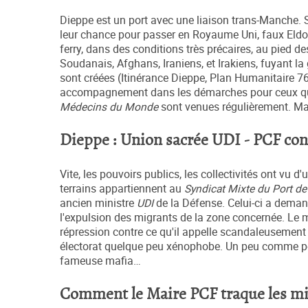
Dieppe est un port avec une liaison trans-Manche. 
leur chance pour passer en Royaume Uni, faux Eldora
ferry, dans des conditions très précaires, au pied d
Soudanais, Afghans, Iraniens, et Irakiens, fuyant la
sont créées (Itinérance Dieppe, Plan Humanitaire 76)
accompagnement dans les démarches pour ceux qui 
Médecins du Monde
sont venues régulièrement. Ma
Dieppe : Union sacrée UDI - PCF con
Vite, les pouvoirs publics, les collectivités ont vu
terrains appartiennent au
Syndicat Mixte du Port de
ancien ministre
UDI
de la Défense. Celui-ci a deman
l'expulsion des migrants de la zone concernée. Le 
répression contre ce qu'il appelle scandaleusement «
électorat quelque peu xénophobe. Un peu comme pou
fameuse mafia…
Comment le Maire PCF traque les m