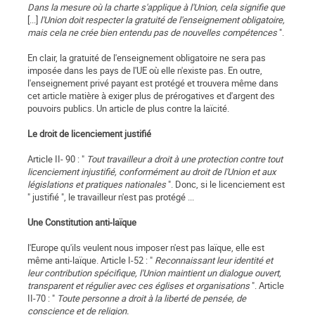
Dans la mesure où la charte s'applique à l'Union, cela signifie que
[...]
l'Union doit respecter la gratuité de l'enseignement obligatoire,
mais cela ne crée bien entendu pas de nouvelles compétences
".
En clair, la gratuité de l'enseignement obligatoire ne sera pas
imposée dans les pays de l'UE où elle n'existe pas. En outre,
l'enseignement privé payant est protégé et trouvera même dans
cet article matière à exiger plus de prérogatives et d'argent des
pouvoirs publics. Un article de plus contre la laïcité.
Le droit de licenciement justifié
Article II- 90 : "
Tout travailleur a droit à une protection contre tout
licenciement injustifié, conformément au droit de l'Union et aux
législations et pratiques nationales
". Donc, si le licenciement est
" justifié ", le travailleur n'est pas protégé ...
Une Constitution anti-laïque
l'Europe qu'ils veulent nous imposer n'est pas laïque, elle est
même anti-laïque. Article I-52 : "
Reconnaissant leur identité et
leur contribution spécifique, l'Union maintient un dialogue ouvert,
transparent et régulier avec ces églises et organisations
". Article
II-70 : "
Toute personne a droit à la liberté de pensée, de
conscience et de religion.