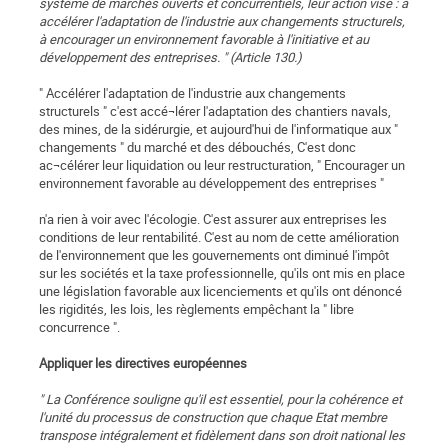
système de marchés ouverts et concurrentiels, leur action vise : à
accélérer l'adaptation de l'industrie aux changements structurels,
à encourager un environnement favorable à l'initiative et au
développement des entreprises. " (Article 130.)
" Accélérer l'adaptation de l'industrie aux changements
structurels " c'est accé¬lérer l'adaptation des chantiers navals,
des mines, de la sidérurgie, et aujourd'hui de l'informatique aux "
changements " du marché et des débouchés, C'est donc
ac¬célérer leur liquidation ou leur restructuration, " Encourager un
environnement favorable au développement des entreprises "
n'a rien à voir avec l'écologie. C'est assurer aux entreprises les
conditions de leur rentabilité. C'est au nom de cette amélioration
de l'environnement que les gouvernements ont diminué l'impôt
sur les sociétés et la taxe professionnelle, qu'ils ont mis en place
une législation favorable aux licenciements et qu'ils ont dénoncé
les rigidités, les lois, les règlements empêchant la " libre
concurrence ".
Appliquer les directives européennes
" La Conférence souligne qu'il est essentiel, pour la cohérence et
l'unité du processus de construction que chaque Etat membre
transpose intégralement et fidèlement dans son droit national les