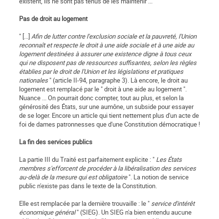
existent, ils ne sont pas tenus de les maintenir ...
Pas de droit au logement
" [...]
Afin de lutter contre l'exclusion sociale et la pauvreté, l'Union
reconnaît et respecte le droit à une aide sociale et à une aide au
logement destinées à assurer une existence digne à tous ceux
qui ne disposent pas de ressources suffisantes, selon les règles
établies par le droit de l'Union et les législations et pratiques
nationales
" (article II-94, paragraphe 3). Là encore, le droit au
logement est remplacé par le " droit à une aide au logement ".
Nuance ... On pourrait donc compter, tout au plus, et selon la
générosité des États, sur une aumône, un subside pour essayer
de se loger. Encore un article qui tient nettement plus d'un acte de
foi de dames patronnesses que d'une Constitution démocratique !
La fin des services publics
La partie III du Traité est parfaitement explicite : "
Les États
membres s'efforcent de procéder à la libéralisation des services
au-delà de la mesure qui est obligatoire
". La notion de service
public n'existe pas dans le texte de la Constitution.
Elle est remplacée par la dernière trouvaille : le "
service d'intérêt
économique général
" (SIEG). Un SIEG n'a bien entendu aucune