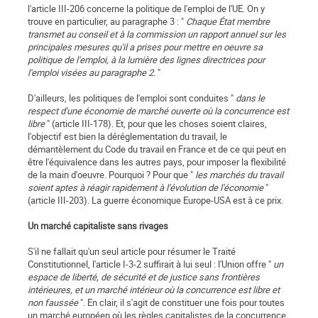
l'article III-206 concerne la politique de l'emploi de l'UE. On y
trouve en particulier, au paragraphe 3 : "
Chaque État membre
transmet au conseil et à la commission un rapport annuel sur les
principales mesures qu'il a prises pour mettre en oeuvre sa
politique de l'emploi, à la lumière des lignes directrices pour
l'emploi visées au paragraphe 2.
"
D'ailleurs, les politiques de l'emploi sont conduites "
dans le
respect d'une économie de marché ouverte où la concurrence est
libre
" (article III-178). Et, pour que les choses soient claires,
l'objectif est bien la déréglementation du travail, le
démantèlement du Code du travail en France et de ce qui peut en
être l'équivalence dans les autres pays, pour imposer la flexibilité
de la main d'oeuvre. Pourquoi ? Pour que "
les marchés du travail
soient aptes à réagir rapidement à l'évolution de l'économie
"
(article III-203). La guerre économique Europe-USA est à ce prix.
Un marché capitaliste sans rivages
S'il ne fallait qu'un seul article pour résumer le Traité
Constitutionnel, l'article I-3-2 suffirait à lui seul : l'Union offre "
un
espace de liberté, de sécurité et de justice sans frontières
intérieures, et un marché intérieur où la concurrence est libre et
non faussée
". En clair, il s'agit de constituer une fois pour toutes
un marché européen où les règles capitalistes de la concurrence,