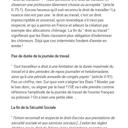
d'exercer une profession librement choisie ou acceptée
" (article
II-75-1). Encore heureux qu'il soit reconnu le droit de travailler ! La
nuance n'en est pas une : le droit au travail, c'est un droit
imprescriptible et universel, qu'on revendique s'il n'est pas
respecté, et qui a permis en France et ailleurs la création par
exemple des allocations chômage. La fin du " droit au travail "
signifierait que les États n'auraient plus obligation d'indemniser
les chômeurs. Déjà que ces indemnités fondent d'année en
année !
Pas de durée de la journée de travail
"
Tout travailleur a droit à une limitation de la durée maximale du
travail et à des périodes de repos journalier et hebdomadaire,
ainsi qu'à une période annuelle de congés payés
" (article II-91).
Pas un chiffre, rien. Sur quoi vont s'aligner les États ? Niveler, par
le bas donc, ou aligner par le haut ? l'UE va-t-elle prendre comme
référence l'amplitude de la journée de travail de l'ouvrier français
ou polonais ? On a bien une petite idée ...
La fin de la Sécurité Sociale
"
l'Union reconnaît et respecte le droit d'accès aux prestations de
sécurité sociale et aux services sociaux [...] selon les règles