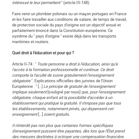
intéressé le leur permettent
" (article III-148).
Faire venir un plombier polonais ou un maçon portugais en France
et les faire travailler aux conditions de salaire, de temps de travail,
de protection sociale du pays d'origine est un objectif avoué et
parfaitement énoncé dans la Constitution européenne. Ce
système du " pays d'origine " existe déjà dans les transports
maritimes et routiers.
Quel droit à l'éducation et pour qui ?
Article II-74 : "
Toute personne a droit à l'éducation, ainsi qu'à
l'accès à la formation professionnelle et continue. Ce droit
comporte la faculté de suivre gratuitement l'enseignement
obligatoire
". Explications officielles des juristes de l'Union
Européenne : " [...]
Le principe de gratuité de l'enseignement
implique seulement
[souligné par nous]
que, pour l'enseignement
obligatoire, chaque enfant ait la possibilité d'accéder à un
établissement qui pratique la gratuité. Il n'impose pas que tous
les établissements, notamment privés, qui dispensent cet
enseignement
[...]
soient gratuits.
Il n'interdit pas non plus que certaines formes spécifiques
d'enseignement puissent être payantes, dès lors que l'État prend
des mesures destinées à octroyer une compensation financière.