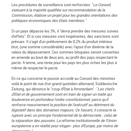
Les procédures de surveillance sont renforcées: "
Le Conseil,
statuant à la majorité qualifiée sur recommandation de la
Commission, élabore un projet pour les grandes orientations des
politiques économiques des Etats membres.
"
Si un pays dépasse les 3%, il "devra prendre des mesures suivies
d'effets". Et si ces mesures sont inopérantes, des sanctions sont
prévues. Il s'agit d'un prélèvement de 0,2% du produit intérieur
brut, (une somme considérable) avec l'ajout d'un dixième de la
valeur du dépassement. Ces sommes bloquées seront converties
en amende au bout de deux ans, au profit des pays respectant le
pacte. A terme, une rente pour les pays les plus riches les plus à
même de respecter le pacte
En ce qui concerne le pouvoir accordé au Conseil des ministres
voilà le point de vue d'un grand quotidien allemand, Süddeutsche
Zeitung, qui dénonce le "coup d'Etat à Amsterdam" : "
Les chefs
d'Etat et de gouvernement sont en train de signer un traité qui
bouleverse en profondeur l'ordre constitutionnel, parce qu'il
renforce massivement la position de l'exécutif au détriment du
législatif dans des domaines majeurs. Ce faisant, il consacre la
rupture avec un principe fondamental de la démocratie : celui de
la séparation des pouvoirs. La réforme institutionnelle de l'Union
européenne a en réalité pour slogan : plus d'Europe, par moins de