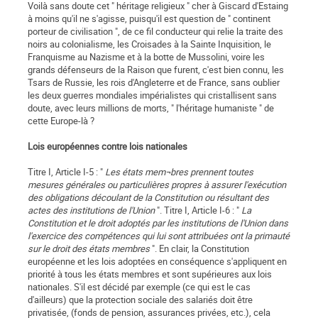
Voilà sans doute cet " héritage religieux " cher à Giscard d'Estaing
à moins qu'il ne s'agisse, puisqu'il est question de " continent
porteur de civilisation ", de ce fil conducteur qui relie la traite des
noirs au colonialisme, les Croisades à la Sainte Inquisition, le
Franquisme au Nazisme et à la botte de Mussolini, voire les
grands défenseurs de la Raison que furent, c'est bien connu, les
Tsars de Russie, les rois d'Angleterre et de France, sans oublier
les deux guerres mondiales impérialistes qui cristallisent sans
doute, avec leurs millions de morts, " l'héritage humaniste " de
cette Europe-là ?
Lois européennes contre lois nationales
Titre I, Article I-5 : "
Les états mem¬bres prennent toutes
mesures générales ou particulières propres à assurer l'exécution
des obligations découlant de la Constitution ou résultant des
actes des institutions de l'Union
". Titre I, Article I-6 : "
La
Constitution et le droit adoptés par les institutions de l'Union dans
l'exercice des compétences qui lui sont attribuées ont la primauté
sur le droit des états membres
". En clair, la Constitution
européenne et les lois adoptées en conséquence s'appliquent en
priorité à tous les états membres et sont supérieures aux lois
nationales. S'il est décidé par exemple (ce qui est le cas
d'ailleurs) que la protection sociale des salariés doit être
privatisée, (fonds de pension, assurances privées, etc.), cela