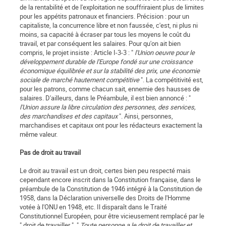
de la rentabilité et de l'exploitation ne souffriraient plus de limites
pour les appétits patronaux et financiers. Précision : pour un
capitaliste, la concurrence libre et non faussée, c'est, ni plus ni
moins, sa capacité à écraser par tous les moyens le coût du
travail, et par conséquent les salaires. Pour qu'on ait bien
compris, le projet insiste : Article I-3-3 : "
l'Union oeuvre pour le
développement durable de l'Europe fondé sur une croissance
économique équilibrée et sur la stabilité des prix, une économie
sociale de marché hautement compétitive
". La compétitivité est,
pour les patrons, comme chacun sait, ennemie des hausses de
salaires. D'ailleurs, dans le Préambule, il est bien annoncé : "
l'Union assure la libre circulation des personnes, des services,
des marchandises et des capitaux
". Ainsi, personnes,
marchandises et capitaux ont pour les rédacteurs exactement la
même valeur.
Pas de droit au travail
Le droit au travail est un droit, certes bien peu respecté mais
cependant encore inscrit dans la Constitution française, dans le
préambule de la Constitution de 1946 intégré à la Constitution de
1958, dans la Déclaration universelle des Droits de l'Homme
votée à l'ONU en 1948, etc. Il disparaît dans le Traité
Constitutionnel Européen, pour être vicieusement remplacé par le
" droit de travailler ". "
Toute personne a le droit de travailler et