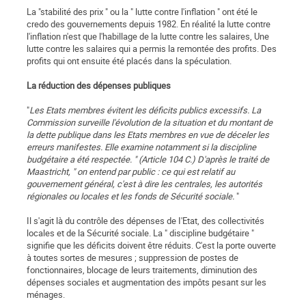
La "stabilité des prix " ou la " lutte contre l'inflation " ont été le
credo des gouvernements depuis 1982. En réalité la lutte contre
l'inflation n'est que l'habillage de la lutte contre les salaires, Une
lutte contre les salaires qui a permis la remontée des profits. Des
profits qui ont ensuite été placés dans la spéculation.
La réduction des dépenses publiques
"
Les Etats membres évitent les déficits publics excessifs. La
Commission surveille l'évolution de la situation et du montant de
la dette publique dans les Etats membres en vue de déceler les
erreurs manifestes. Elle examine notamment si la discipline
budgétaire a été respectée. " (Article 104 C.) D'après le traité de
Maastricht, " on entend par public : ce qui est relatif au
gouvernement général, c'est à dire les centrales, les autorités
régionales ou locales et les fonds de Sécurité sociale.
"
Il s'agit là du contrôle des dépenses de I'Etat, des collectivités
locales et de la Sécurité sociale. La " discipline budgétaire "
signifie que les déficits doivent être réduits. C'est la porte ouverte
à toutes sortes de mesures ; suppression de postes de
fonctionnaires, blocage de leurs traitements, diminution des
dépenses sociales et augmentation des impôts pesant sur les
ménages.