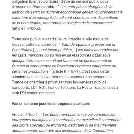
obligation (bien au contraire) d'être un service public sous
direction de l'État membre : "
Les entreprises chargées de la
gestion de services d'intérêt économique général ou présentant le
caractère d'un monopole fiscal sont soumises aux dispositions
de la Constitution, notamment aux règles de la concurrence
"
(article III-166-2).
Toute aide publique est d'ailleurs interdite si elle risque de
fausser cette concurrence : "
Sauf dérogations prévues par la
Constitution
[...],
sont incompatibles
[...]
les aides accordées par
les États membres ou au moyen de ressources d'État sous
quelque forme que ce soit qui faussent ou qui menacent de
fausser la concurrence en favorisant certaines entreprises ou
certaines productions
" (article III-167-1). C'est sous cette
bannière que les gouvernements successifs ne cessent en
France de chercher à privatiser tous les services publics :
transports, EDF-GDF, France Télécom, La Poste, l'eau, et petit à
petit l'Éducation nationale.
Pas un centime pour les entreprises publiques
Article III-166-1 : "
Les États membres, en ce qui concerne les
entreprises publiques et les entreprises auxquelles ils accordent
des droits spéciaux ou exclusifs, n'édictent ni ne maintiennent
aucune mesure contraire aux dispositions de la Constitution,