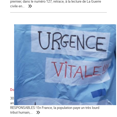
premier, dans le numéro 127, retrace, à la lecture de La Guerre
civile en...
Dossier santé
30 004 morts : le bilan du COVID-19 en Franceest le résultat de 40
ans d'attaques de l'hôpital public !TOUS COUPABLES ET
RESPONSABLES ! En France, la population paye un très lourd
tribut humain,...