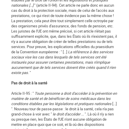
établies par le droit de l'Union et les législations et pratiques
nationales [...]
" (article II-94). Cet article ne parle donc en aucun
cas du droit à la protection sociale, mais de celui de l'accès aux
prestations, ce qui n'est de toute évidence pas la même chose !
La prestation, cela peut être tout simplement celle octroyée par
des organismes privés d'assurance, des fonds de pension, etc.
Les juristes de l'UE ont même précisé, si cet article n'était pas
suffisamment explicite, que, dans les États où ils n'existent pas, il
n'y a aucune obligation de créer de telles prestations ou de tels
services. Pour preuve, les explications officielles du praesidium
de la Convention européenne : " [...]
La référence à des services
sociaux vise les cas dans lesquels de tels services ont été
instaurés pour assurer certaines prestations, mais n'implique
aucunement que de tels services doivent être créés quand il n'en
existe pas.
"
Pas de droit à la santé
Article II-95 : "
Toute personne a droit d'accéder à la prévention en
matière de santé et de bénéficier de soins médicaux dans les
conditions établies par les législations et pratiques nationales
[...]
". Nouveau tour de passe-passe : le droit à la santé, cela n'a pas
grand-chose à voir avec "
le droit d'accéder ...
". Là où il n'y a rien
ou presque rien, les États de l'UE n'ont aucune obligation de
mettre en place quoi que ce soit, et là où des dispositions