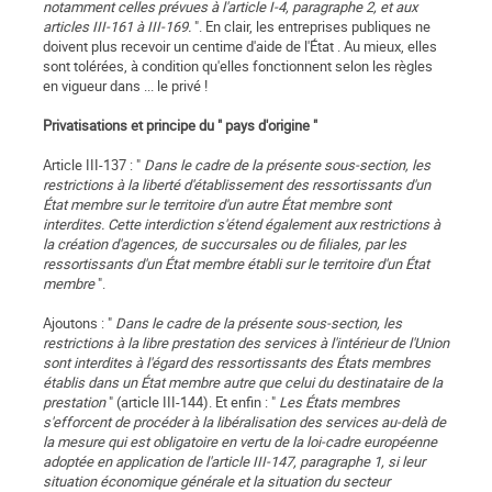
notamment celles prévues à l'article I-4, paragraphe 2, et aux
articles III-161 à III-169.
". En clair, les entreprises publiques ne
doivent plus recevoir un centime d'aide de l'État . Au mieux, elles
sont tolérées, à condition qu'elles fonctionnent selon les règles
en vigueur dans ... le privé !
Privatisations et principe du " pays d'origine "
Article III-137 : "
Dans le cadre de la présente sous-section, les
restrictions à la liberté d'établissement des ressortissants d'un
État membre sur le territoire d'un autre État membre sont
interdites. Cette interdiction s'étend également aux restrictions à
la création d'agences, de succursales ou de filiales, par les
ressortissants d'un État membre établi sur le territoire d'un État
membre
".
Ajoutons : "
Dans le cadre de la présente sous-section, les
restrictions à la libre prestation des services à l'intérieur de l'Union
sont interdites à l'égard des ressortissants des États membres
établis dans un État membre autre que celui du destinataire de la
prestation
" (article III-144). Et enfin : "
Les États membres
s'efforcent de procéder à la libéralisation des services au-delà de
la mesure qui est obligatoire en vertu de la loi-cadre européenne
adoptée en application de l'article III-147, paragraphe 1, si leur
situation économique générale et la situation du secteur