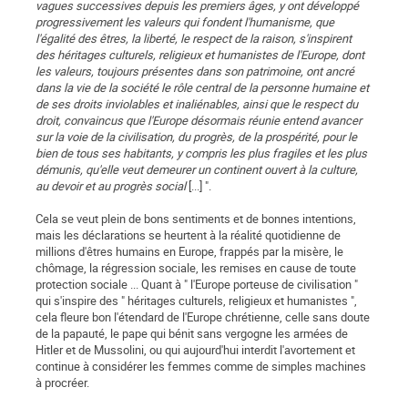
vagues successives depuis les premiers âges, y ont développé
progressivement les valeurs qui fondent l'humanisme, que
l'égalité des êtres, la liberté, le respect de la raison, s'inspirent
des héritages culturels, religieux et humanistes de l'Europe, dont
les valeurs, toujours présentes dans son patrimoine, ont ancré
dans la vie de la société le rôle central de la personne humaine et
de ses droits inviolables et inaliénables, ainsi que le respect du
droit, convaincus que l'Europe désormais réunie entend avancer
sur la voie de la civilisation, du progrès, de la prospérité, pour le
bien de tous ses habitants, y compris les plus fragiles et les plus
démunis, qu'elle veut demeurer un continent ouvert à la culture,
au devoir et au progrès social
[...] ".
Cela se veut plein de bons sentiments et de bonnes intentions,
mais les déclarations se heurtent à la réalité quotidienne de
millions d'êtres humains en Europe, frappés par la misère, le
chômage, la régression sociale, les remises en cause de toute
protection sociale ... Quant à " l'Europe porteuse de civilisation "
qui s'inspire des " héritages culturels, religieux et humanistes ",
cela fleure bon l'étendard de l'Europe chrétienne, celle sans doute
de la papauté, le pape qui bénit sans vergogne les armées de
Hitler et de Mussolini, ou qui aujourd'hui interdit l'avortement et
continue à considérer les femmes comme de simples machines
à procréer.