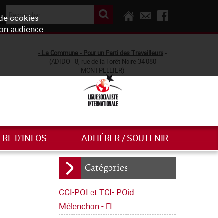
 de cookies
son audience.
- La Commune - Pour un Parti des Travailleurs
-
(ADIDO - 8, rue de la Forêt Noire 34 080
MONTPELLIER)
TRE D'INFOS
ADHÉRER / SOUTENIR
Catégories
CCI-POI et TCI- POid
Mélenchon - FI