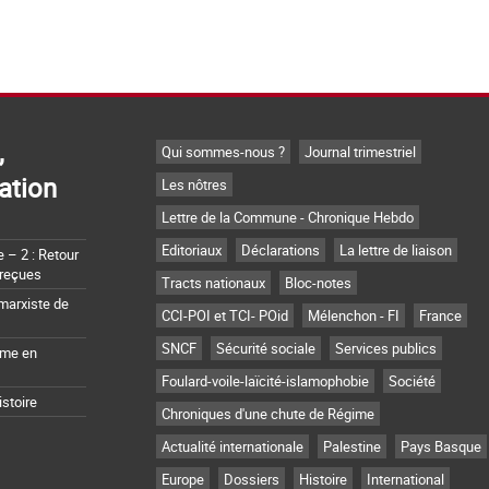
,
Qui sommes-nous ?
Journal trimestriel
ation
Les nôtres
Lettre de la Commune - Chronique Hebdo
Editoriaux
Déclarations
La lettre de liaison
– 2 : Retour
 reçues
Tracts nationaux
Bloc-notes
marxiste de
CCI-POI et TCI- POid
Mélenchon - FI
France
SNCF
Sécurité sociale
Services publics
sme en
Foulard-voile-laïcité-islamophobie
Société
istoire
Chroniques d'une chute de Régime
Actualité internationale
Palestine
Pays Basque
Europe
Dossiers
Histoire
International