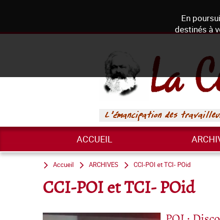
En poursui
destinés à v
ACCUEIL
ARCHI
Accueil
ARCHIVES
CCI-POI et TCI- POid
CCI-POI et TCI- POid
POI : Disc