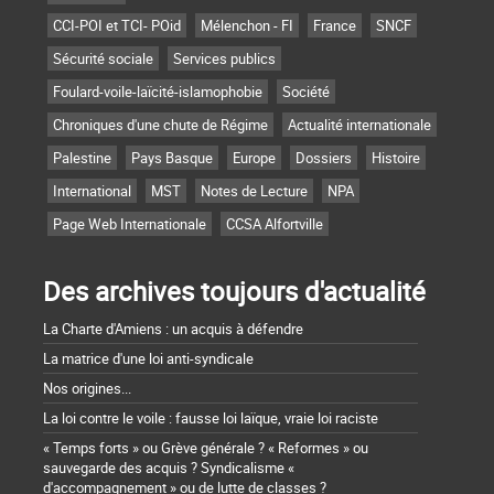
CCI-POI et TCI- POid
Mélenchon - FI
France
SNCF
Sécurité sociale
Services publics
Foulard-voile-laïcité-islamophobie
Société
Chroniques d'une chute de Régime
Actualité internationale
Palestine
Pays Basque
Europe
Dossiers
Histoire
International
MST
Notes de Lecture
NPA
Page Web Internationale
CCSA Alfortville
Des archives toujours d'actualité
La Charte d'Amiens : un acquis à défendre
La matrice d'une loi anti-syndicale
Nos origines...
La loi contre le voile : fausse loi laïque, vraie loi raciste
« Temps forts » ou Grève générale ? « Reformes » ou
sauvegarde des acquis ? Syndicalisme «
d'accompagnement » ou de lutte de classes ?