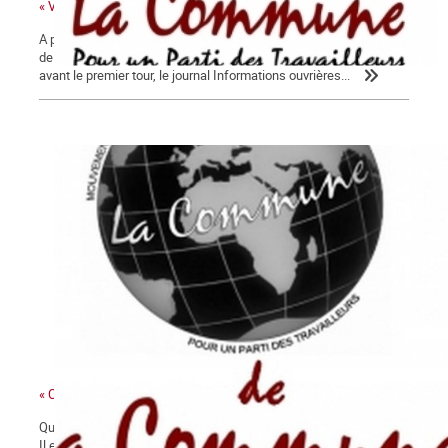
« Vérité révélée », non ! Vérités bonnes à dire, oui !
A propos de l’édito d’Informations ouvrières du 21 juin La Lettre
de La Commune, nouvelle série, n°3 – jeudi 22 juin 2017 Peu
avant le premier tour, le journal Informations ouvrières...
« Constituante souveraine » : Mot d’ordre ou obstacle ?
Quelques remarques à propos d’un éditorial de Daniel Gluckstein
Il est désormais clair que la Ve République est « en fin de course