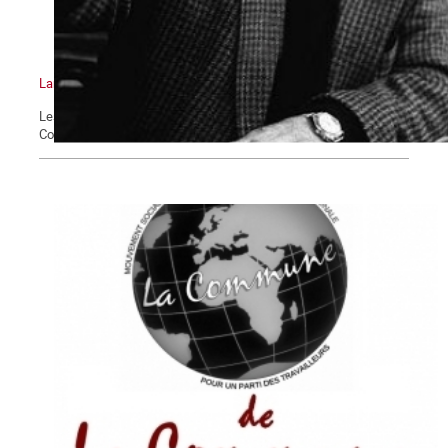
Lambertisme d'hier et d'aujourd'hui
Les Cahiers de La Commune. Nouvelle série – n°1. 24 août 2017
Contribution partielle sur l’OCI –PCI *