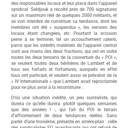
des responsables locaux et leur place dans l’appareil
syndical. Seldjouk a récolté prés de 700 signatures
sur un maximum réel de quelques 2000 militants, et
se voit interdire de constituer sa tendance, dont les
membres ont été « suspendus », les serrures des
locaux étant changées, etc. Pourtant la scission
peine à se terminer, tel un accouchement ralenti,
parce que les intérêts matériels de l’appareil central
sont aux mains des deux fractions, qui ont en outre
toutes les deux besoins de la couverture du « POI »,
se veulent toutes deux héritières de Lambert et de
tous ses forfaits et forfaitures, auxquels en effet
tous ont participé, et veulent aussi se prévaloir de la
« IV Internationale » que Lambert avait reproclamée
pour ne plus avoir à la reconstruire …
D’où une situation inédite, un peu surréaliste, qui
durera ce qu’elle durera -plutôt quelques semaines
que des années ! -, qui fait du POI le terrain
d’affrontement de deux tendances réelles. Sans
parler d’une troisième, présente en arrière-plan : celle
des syndicalistes FO anarchisants qui ont refusé de