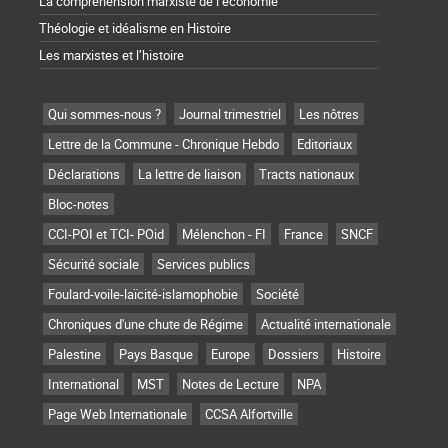
La compréhension marxiste de l’économie
Théologie et idéalisme en Histoire
Les marxistes et l’histoire
Qui sommes-nous ?
Journal trimestriel
Les nôtres
Lettre de la Commune - Chronique Hebdo
Editoriaux
Déclarations
La lettre de liaison
Tracts nationaux
Bloc-notes
CCI-POI et TCI- POid
Mélenchon - FI
France
SNCF
Sécurité sociale
Services publics
Foulard-voile-laïcité-islamophobie
Société
Chroniques d'une chute de Régime
Actualité internationale
Palestine
Pays Basque
Europe
Dossiers
Histoire
International
MST
Notes de Lecture
NPA
Page Web Internationale
CCSA Alfortville