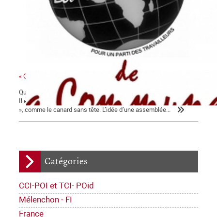
« Constituante souveraine » : Mot d’ordre ou obstacle ?
Quelques remarques à propos d’un éditorial de Daniel Gluckstein
Il est désormais clair que la Ve République est « en fin de course
», comme le canard sans tête. L’idée d’une assemblée...
Catégories
CCI-POI et TCI- POid
Mélenchon - FI
France