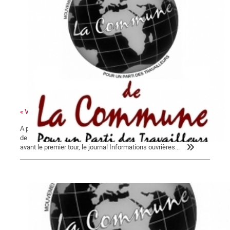
« Vérité révélée », non ! Vérités bonnes à dire, oui !
A propos de l’édito d’Informations ouvrières du 21 juin La Lettre
de La Commune, nouvelle série, n°3 – jeudi 22 juin 2017 Peu
avant le premier tour, le journal Informations ouvrières...