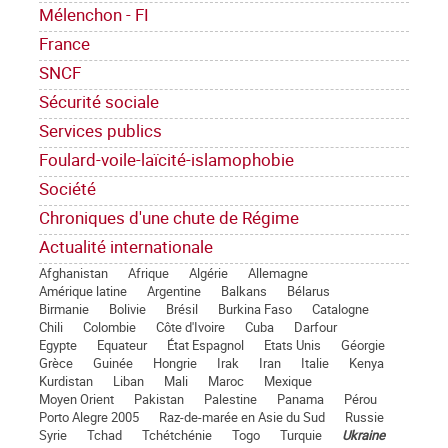
Mélenchon - FI
France
SNCF
Sécurité sociale
Services publics
Foulard-voile-laïcité-islamophobie
Société
Chroniques d'une chute de Régime
Actualité internationale
Afghanistan
Afrique
Algérie
Allemagne
Amérique latine
Argentine
Balkans
Bélarus
Birmanie
Bolivie
Brésil
Burkina Faso
Catalogne
Chili
Colombie
Côte d'Ivoire
Cuba
Darfour
Egypte
Equateur
État Espagnol
Etats Unis
Géorgie
Grèce
Guinée
Hongrie
Irak
Iran
Italie
Kenya
Kurdistan
Liban
Mali
Maroc
Mexique
Moyen Orient
Pakistan
Palestine
Panama
Pérou
Porto Alegre 2005
Raz-de-marée en Asie du Sud
Russie
Syrie
Tchad
Tchétchénie
Togo
Turquie
Ukraine