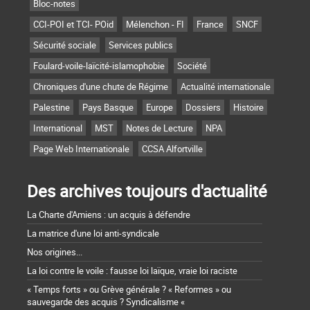
Bloc-notes
CCI-POI et TCI- POid
Mélenchon - FI
France
SNCF
Sécurité sociale
Services publics
Foulard-voile-laïcité-islamophobie
Société
Chroniques d'une chute de Régime
Actualité internationale
Palestine
Pays Basque
Europe
Dossiers
Histoire
International
MST
Notes de Lecture
NPA
Page Web Internationale
CCSA Alfortville
Des archives toujours d'actualité
La Charte d'Amiens : un acquis à défendre
La matrice d'une loi anti-syndicale
Nos origines...
La loi contre le voile : fausse loi laïque, vraie loi raciste
« Temps forts » ou Grève générale ? « Reformes » ou
sauvegarde des acquis ? Syndicalisme «