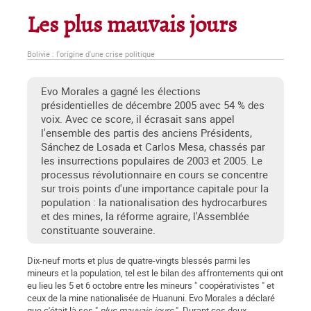
Les plus mauvais jours
Bolivie : l'origine d'une crise politique
Evo Morales a gagné les élections
présidentielles de décembre 2005 avec 54 % des
voix. Avec ce score, il écrasait sans appel
l'ensemble des partis des anciens Présidents,
Sánchez de Losada et Carlos Mesa, chassés par
les insurrections populaires de 2003 et 2005. Le
processus révolutionnaire en cours se concentre
sur trois points d'une importance capitale pour la
population : la nationalisation des hydrocarbures
et des mines, la réforme agraire, l'Assemblée
constituante souveraine.
Dix-neuf morts et plus de quatre-vingts blessés parmi les
mineurs et la population, tel est le bilan des affrontements qui ont
eu lieu les 5 et 6 octobre entre les mineurs " coopérativistes " et
ceux de la mine nationalisée de Huanuni. Evo Morales a déclaré
que c'était là ses "
plus mauvais jours
". Durant ces deux