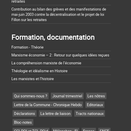
retraites
Contribution au bilan des grèves et des manifestations de
mai-juin 2003 contre la décentralisation et le projet de loi
Fillon sur les retraites
Formation, documentation
Formation - Théorie
Marxisme économie – 2 : Retour sur quelques idées reçues
La compréhension marxiste de l’économie
Théologie et idéalisme en Histoire
Les marxistes et l’histoire
Qui sommes-nous ?
Journal trimestriel
Les nôtres
Lettre de la Commune - Chronique Hebdo
Editoriaux
Déclarations
La lettre de liaison
Tracts nationaux
Bloc-notes
CCI-POI et TCI- POid
Mélenchon - FI
France
SNCF