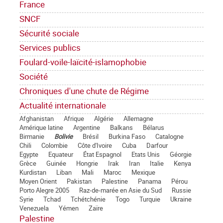
France
SNCF
Sécurité sociale
Services publics
Foulard-voile-laïcité-islamophobie
Société
Chroniques d'une chute de Régime
Actualité internationale
Afghanistan
Afrique
Algérie
Allemagne
Amérique latine
Argentine
Balkans
Bélarus
Birmanie
Bolivie
Brésil
Burkina Faso
Catalogne
Chili
Colombie
Côte d'Ivoire
Cuba
Darfour
Egypte
Equateur
État Espagnol
Etats Unis
Géorgie
Grèce
Guinée
Hongrie
Irak
Iran
Italie
Kenya
Kurdistan
Liban
Mali
Maroc
Mexique
Moyen Orient
Pakistan
Palestine
Panama
Pérou
Porto Alegre 2005
Raz-de-marée en Asie du Sud
Russie
Syrie
Tchad
Tchétchénie
Togo
Turquie
Ukraine
Venezuela
Yémen
Zaïre
Palestine