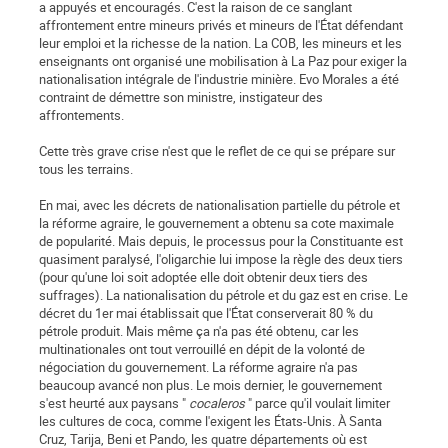
a appuyés et encouragés. C'est la raison de ce sanglant
affrontement entre mineurs privés et mineurs de l'État défendant
leur emploi et la richesse de la nation. La COB, les mineurs et les
enseignants ont organisé une mobilisation à La Paz pour exiger la
nationalisation intégrale de l'industrie minière. Evo Morales a été
contraint de démettre son ministre, instigateur des
affrontements.
Cette très grave crise n'est que le reflet de ce qui se prépare sur
tous les terrains.
En mai, avec les décrets de nationalisation partielle du pétrole et
la réforme agraire, le gouvernement a obtenu sa cote maximale
de popularité. Mais depuis, le processus pour la Constituante est
quasiment paralysé, l'oligarchie lui impose la règle des deux tiers
(pour qu'une loi soit adoptée elle doit obtenir deux tiers des
suffrages). La nationalisation du pétrole et du gaz est en crise. Le
décret du 1er mai établissait que l'État conserverait 80 % du
pétrole produit. Mais même ça n'a pas été obtenu, car les
multinationales ont tout verrouillé en dépit de la volonté de
négociation du gouvernement. La réforme agraire n'a pas
beaucoup avancé non plus. Le mois dernier, le gouvernement
s'est heurté aux paysans "
cocaleros
" parce qu'il voulait limiter
les cultures de coca, comme l'exigent les États-Unis. À Santa
Cruz, Tarija, Beni et Pando, les quatre départements où est