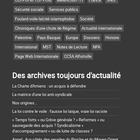
Sécurité sociale
Services publics
Foulard-voile-laïcité-islamophobie
Société
Chroniques d'une chute de Régime
Actualité internationale
Palestine
Pays Basque
Europe
Dossiers
Histoire
International
MST
Notes de Lecture
NPA
Page Web Internationale
CCSA Alfortville
Des archives toujours d'actualité
La Charte d'Amiens : un acquis à défendre
La matrice d'une loi anti-syndicale
Nos origines...
La loi contre le voile : fausse loi laïque, vraie loi raciste
« Temps forts » ou Grève générale ? « Reformes » ou
sauvegarde des acquis ? Syndicalisme «
d'accompagnement » ou de lutte de classes ?
Appel : Aux côtés des peuples du Proche et du Moyen-Orient