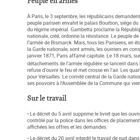
Peuple en armes
À Paris, le 3 septembre, les républicains demandent 
peuple parisien envahit le palais Bourbon, siège du 
du régime impérial. Gambetta proclame la Républi
nationale, créé, ordonne la résistance. Le peuple de
l’armée de Bismarck. Mais, tous les Parisiens, en ét
la Garde nationale, sont armés, les ouvriers en cons
janvier 1871, Paris affamé capitule. Le 18 mars, s
détachements de l'armée régulière se lancent dans 
refuse d'ouvrir le feu et met crosse en l'air. Les qua
pour Versailles. Le comité central de la Garde nati
ses pouvoirs à l’Assemblée de la Commune qui vient
Sur le travail
• Le décret du 5 avril supprime le livret que les o
contrôlé par la police dans les offices de placem
affichées les offres et les demandes.
• Le décret du 20 avril interdit le travail de nuit dan