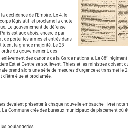
la déchéance de l'Empire. Le 4, le
corps législatif, et proclame la chute
que. Le gouvernement de défense
 Paris est aux abois, encerclé par
at de porter les armes et entrés dans
tituent la grande majorité. Le 28
ur ordre du gouvernement, des
e
l'enlèvement des canons de la Garde nationale. Le 88
régiment 
rtiers Est et Centre se soulèvent. Thiers et les ministres doivent qu
onale prend alors une série de mesures d’urgence et transmet le 
 d’être élue et proclamée.
uvriers devaient présenter à chaque nouvelle embauche, livret not
ent. La Commune crée des bureaux municipaux de placement où é
s les boulangeries.