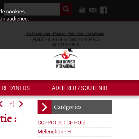
 de cookies
son audience.
- La Commune - Pour un Parti des Travailleurs
-
(ADIDO - 8, rue de la Forêt Noire 34 080
MONTPELLIER)
TRE D'INFOS
ADHÉRER / SOUTENIR
Catégories
ie :
CCI-POI et TCI- POid
Mélenchon - FI