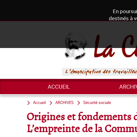
En poursui
destinés à v
ACCUEIL
ARCHI
Accueil
ARCHIVES
Sécurité sociale
Origines et fondements de
L’empreinte de la Commu