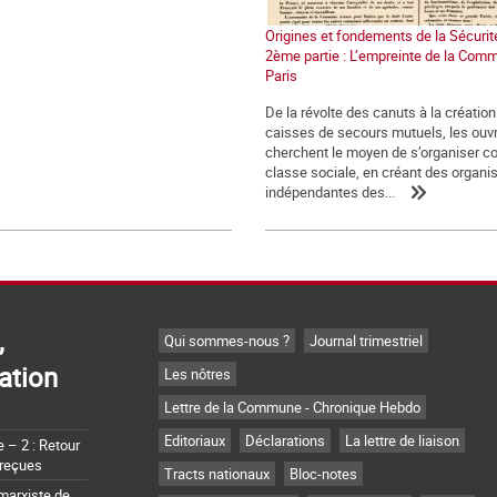
Origines et fondements de la Sécurit
2ème partie : L’empreinte de la Com
Paris
De la révolte des canuts à la création
caisses de secours mutuels, les ouvr
cherchent le moyen de s’organiser 
classe sociale, en créant des organi
indépendantes des...
,
Qui sommes-nous ?
Journal trimestriel
ation
Les nôtres
Lettre de la Commune - Chronique Hebdo
Editoriaux
Déclarations
La lettre de liaison
– 2 : Retour
 reçues
Tracts nationaux
Bloc-notes
marxiste de