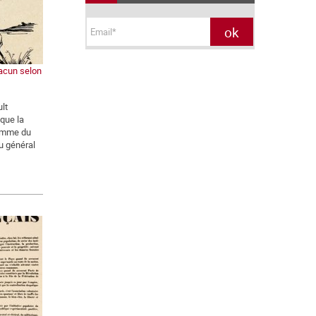
acun selon
lt
 que la
ramme du
du général