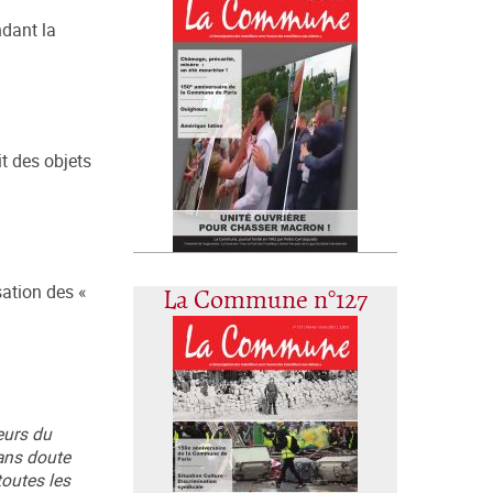
ndant la
t des objets
sation des «
La Commune n°127
eurs du
sans doute
toutes les