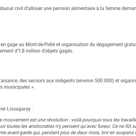
tribunal civil d’allouer une pension alimentaire à la femme dema
s en gage au Mont-de-Piété et organisation du dégagement gratui
gement d’1,8 million d’objets gagés.
nfaisance, des secours aux indigents (environ 500.000) et organi
s municipales ».
er Lissagaray :
ce mouvement est une révolution ; voilà pourquoi tous les travaill
oi toutes les aristocraties n'y pensent qu'avec fureur. Ce ne fût 
nte avant-garde qui, pendant plus de deux mois, tint en suspens 