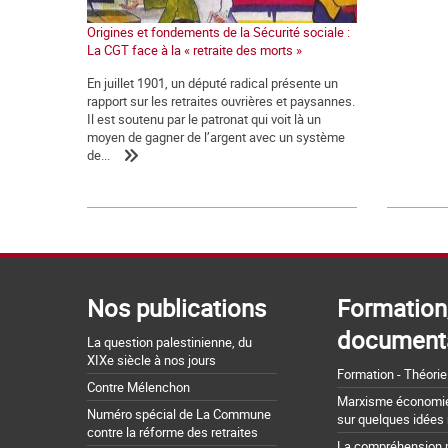
Origines et fondements de la Sécurité sociale :
La CGT face à la « retraite des morts »
En juillet 1901, un député radical présente un
rapport sur les retraites ouvrières et paysannes.
Il est soutenu par le patronat qui voit là un
moyen de gagner de l’argent avec un système
de...
Nos publications
Formation
document
La question palestinienne, du
XIXe siècle à nos jours
Formation - Théorie
Contre Mélenchon
Marxisme économie 
Numéro spécial de La Commune
sur quelques idées
contre la réforme des retraites
La compréhension 