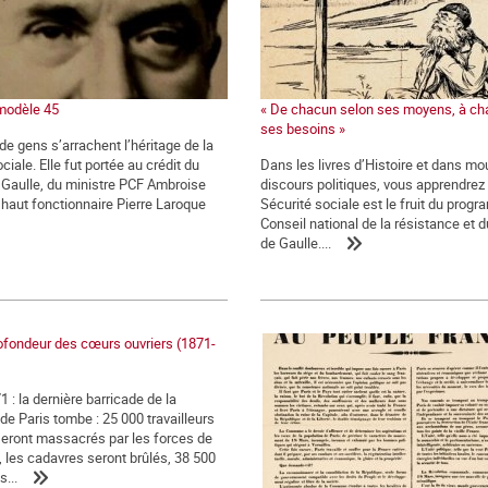
modèle 45
« De chacun selon ses moyens, à ch
ses besoins »
e gens s’arrachent l’héritage de la
ciale. Elle fut portée au crédit du
Dans les livres d’Histoire et dans mou
 Gaulle, du ministre PCF Ambroise
discours politiques, vous apprendrez
e haut fonctionnaire Pierre Laroque
Sécurité sociale est le fruit du prog
Conseil national de la résistance et 
de Gaulle....
ofondeur des cœurs ouvriers (1871-
 : la dernière barricade de la
 Paris tombe : 25 000 travailleurs
seront massacrés par les forces de
, les cadavres seront brûlés, 38 500
s...